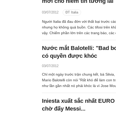
mới cho niềm tin tương lai
03/07/2012
ĐT Italia
Người Italia đã đau đớn với thất bại trước cá
nhưng họ không quá buồn. Các tifosi trên kh
vậy. Chiếm phần lớn trên các trang báo, các 
các mạng xã hội vẫn là những lời tự hào và đ
đội tuyển áo màu Thiên thanh. Chức á quân
Nước mắt Balotelli: "Bad b
bước khởi đầu hứa hẹn cho tương lai của một
có quyền được khóc
lao mới.
03/07/2012
Chỉ một ngày trước trận chung kết, bà Silvia
Mario Balotelli còn nói "Rất khó để làm con tra
như lần gần nhất nó phải khóc là vì Jose Mou
Mourinho, tức là hơn hai năm trước, khi Balot
Inter. Nhưng rạng sáng qua, tiền đạo cao lớ
Iniesta xuất sắc nhất EURO
lần nữa, khóc thật dễ dàng. Cảm giác thất bạ
chờ đấy Messi...
kết lớn đầu tiên trong cuộc đời, một thất bại
là rất khó kiềm chế đối với một cầu thủ còn tr