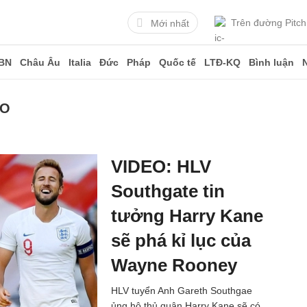
Trên đường Pitch
Mới nhất
BN
Châu Âu
Italia
Đức
Pháp
Quốc tế
LTĐ-KQ
Bình luận
RO
VIDEO: HLV
Southgate tin
tưởng Harry Kane
sẽ phá kỉ lục của
Wayne Rooney
HLV tuyển Anh Gareth Southgae
ủng hộ thủ quân Harry Kane sẽ có