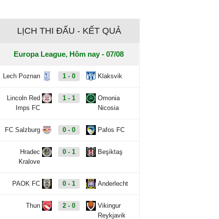
LỊCH THI ĐẤU - KẾT QUẢ
Europa League, Hôm nay - 07/08
Lech Poznan
1 - 0
Klaksvik
Lincoln Red
1 - 1
Omonia
Imps FC
Nicosia
FC Salzburg
0 - 0
Pafos FC
Hradec
0 - 1
Beşiktaş
Kralove
PAOK FC
0 - 1
Anderlecht
Thun
2 - 0
Vikingur
Reykjavik