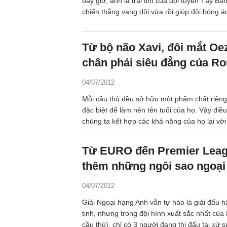
bây giờ, anh là trái tim của đội tuyển Tây Ba
chiến thắng vang dội vừa rồi giúp đội bóng áo
sử. Những đường chuyền như có khả năng n
anh khiến các đồng đội của Xavi ca ngợi, kh
anh “chơi bóng với cỗ máy thời gian”.
Từ bộ não Xavi, đôi mắt Oez
chân phải siêu đẳng của Ron
04/07/2012
Mỗi cầu thủ đều sở hữu một phẩm chất riêng
đặc biệt để làm nên tên tuổi của họ. Vậy điều
chúng ta kết hợp các khả năng của họ lại vớ
hình hài cụ thể? Nhân dịp EURO 2012 vừa kế
Goal đã tạo ra một cầu thủ hoàn hảo của bó
Từ EURO đến Premier Leag
bằng cách kết hợp từng bộ phận của các da
thêm những ngôi sao ngoại
lại với nhau.
04/07/2012
Giải Ngoại hạng Anh vẫn tự hào là giải đấu 
tinh, nhưng trong đội hình xuất sắc nhất củ
cầu thủ), chỉ có 3 người đang thi đấu tại xứ