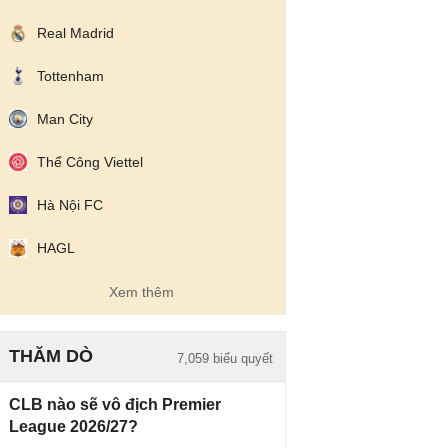
IFK
0 - 1
Gent
Real Madrid
Gothenburg
Tottenham
Rakow
0 - 0
Hammarby
Czestochowa
IF
Man City
Thể Công Viettel
Beitar
1 - 1
Austria Wien
Jerusalem
Hà Nội FC
FC Twente
2 - 0
DAC 1904
Dunajska
HAGL
Streda
Xem thêm
Hapoel Tel
2 - 0
GKS
Aviv
Katowice
THĂM DÒ
7,059 biểu quyết
Ajax
2 - 0
Shelbourne
CLB nào sẽ vô địch Premier
Borac Banja
1 - 0
Maxline
League 2026/27?
Luka
Vitebsk