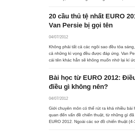
trong số này, cũng chỉ Steven Gerrard là ngư
20 cầu thủ tệ nhất EURO 20
Van Persie bị gọi tên
04/07/2012
Không phải tất cả các ngôi sao đều tỏa sáng,
cả những kì vọng đều được đáp ứng. Van Per
cái tên khác hẳn sẽ không muốn nhớ lại kí 
EURO 2012.
Bài học từ EURO 2012: Điều
điều gì không nên?
04/07/2012
Giới chuyên môn có thể rút ra khá nhiều bài họ
quan đến vấn đề chiến thuật, từ những gì đã 
EURO 2012. Ngoài các sơ đồ chiến thuật (4-3
2…) hoặc quan điểm xuyên suốt (thiên về t
ngự, chơi cá nhân hay phối hợp nhóm…) thì