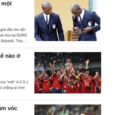
i một
huật trong từng
giải đấu lớn đội
oài như tại EURO
Balotelli, Thiago
 sớm bị phá, khi
 đội tuyển áo
hế nào ở
của “mốt” 4-2-3-1
hì chẳng ai chơi
Tầm vóc