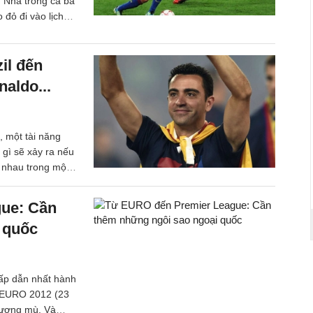
n Nha trong cả ba
 đỏ đi vào lịch
goại cảm của
ông hề quá rằng
il đến
aldo...
, một tài năng
 gì sẽ xảy ra nếu
i nhau trong một
t thúc, trang
ng đá châu Âu
ue: Cần
nh thủ hàng đầu
 quốc
hấp dẫn nhất hành
a EURO 2012 (23
 sương mù. Và