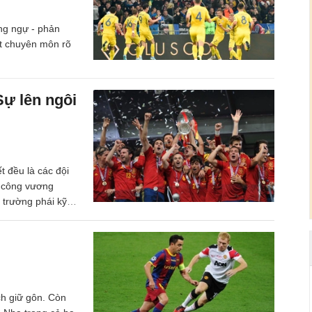
òng ngự - phản
ét chuyên môn rõ
ự lên ngôi
t đều là các đội
 công vương
 trường phái kỹ
 chơi kiểu khoa
i miếng cổ điển
ch giữ gôn. Còn