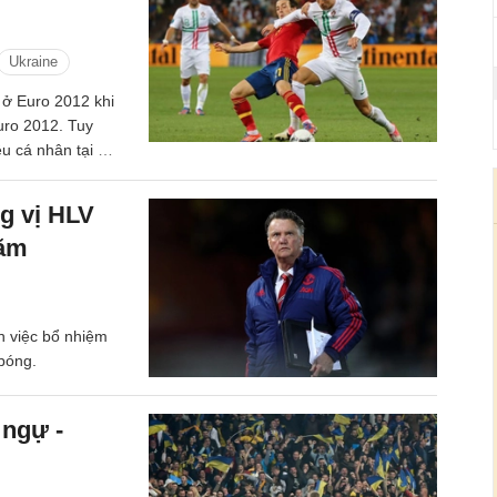
Ukraine
 ở Euro 2012 khi
uro 2012. Tuy
u cá nhân tại Ba
yêu mến “Kền kền
ng vị HLV
năm
 việc bổ nhiệm
bóng.
 ngự -