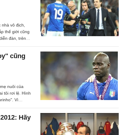
c nhà vô địch,
ắp thế giới cũng
diễn đàn, trên
ầy niềm tin vào
 EURO 2012 là
oy" cũng
 đội Azzurra lớn
, mẹ nuôi của
i tôi rơi lệ. Hình
rinho". Vì
elli còn khoác áo
n ấy đã khóc một
 2012: Hãy
i ở trận chung
 đau đớn, rõ ràng
ẻ như Balotelli.