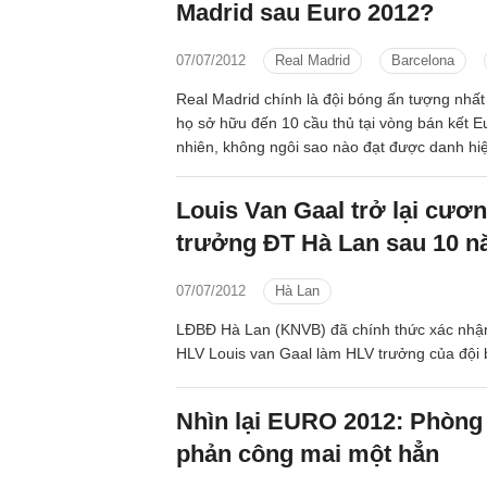
Madrid sau Euro 2012?
07/07/2012
Real Madrid
Barcelona
Real Madrid chính là đội bóng ấn tượng nhất
họ sở hữu đến 10 cầu thủ tại vòng bán kết E
nhiên, không ngôi sao nào đạt được danh hiệ
Lan-Ukraine và đó là điều mà những người 
trắng” chạnh lòng...
Louis Van Gaal trở lại cươ
trưởng ĐT Hà Lan sau 10 
07/07/2012
Hà Lan
LĐBĐ Hà Lan (KNVB) đã chính thức xác nhận
HLV Louis van Gaal làm HLV trưởng của đội 
Nhìn lại EURO 2012: Phòng
phản công mai một hẳn