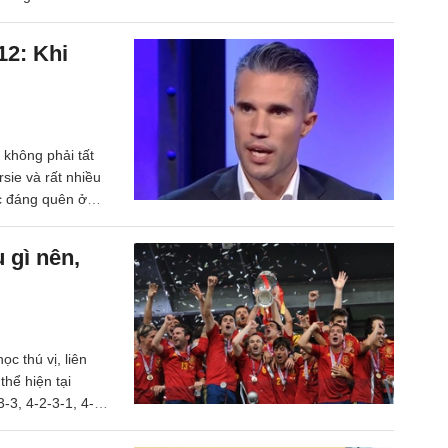
ời Anh.
12: Khi
 không phải tất
sie và rất nhiều
ức đáng quên ở
 gì nên,
c thú vị, liên
thể hiện tại
-3, 4-2-3-1, 4-4-
ấn công hay phòng
 bóng đá còn