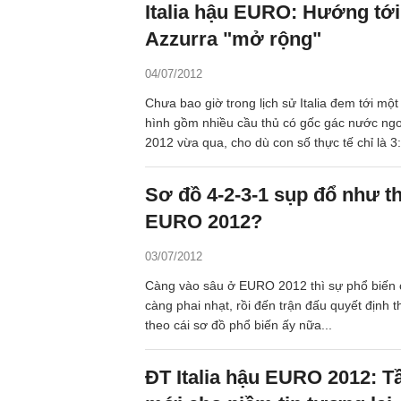
Italia hậu EURO: Hướng tớ
được quyết định bởi các mảng, miếng chiến t
Azzurra "mở rộng"
trường hợp cụ thể.
04/07/2012
Chưa bao giờ trong lịch sử Italia đem tới một 
hình gồm nhiều cầu thủ có gốc gác nước ng
2012 vừa qua, cho dù con số thực tế chỉ là 3: 
Motta và Ogbonna. Nhưng kỷ lục ấy có thể sẽ
"toàn cầu hóa" sẽ là xu hướng phát triển của
Sơ đồ 4-2-3-1 sụp đổ như t
Thiên thanh.
EURO 2012?
03/07/2012
Càng vào sâu ở EURO 2012 thì sự phổ biến 
càng phai nhạt, rồi đến trận đấu quyết định t
theo cái sơ đồ phổ biến ấy nữa...
ĐT Italia hậu EURO 2012: 