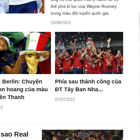
thể phá kỉ lục của Wayne Rooney
trong màu đội tuyển quốc gia.
10/09/2019
 Berlin: Chuyện
Phía sau thành công của
on hoang của màu
ĐT Tây Ban Nha...
iên Thanh
07/07/2012
16
 sao Real