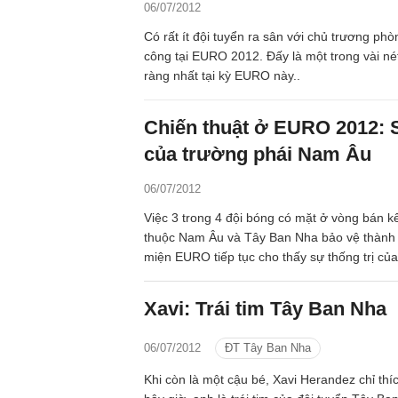
06/07/2012
Có rất ít đội tuyển ra sân với chủ trương ph
công tại EURO 2012. Đấy là một trong vài n
ràng nhất tại kỳ EURO này..
Chiến thuật ở EURO 2012: S
của trường phái Nam Âu
06/07/2012
Việc 3 trong 4 đội bóng có mặt ở vòng bán kế
thuộc Nam Âu và Tây Ban Nha bảo vệ thành
miện EURO tiếp tục cho thấy sự thống trị của
thuật và đề cao quyền sở hữu bóng trước lối
học và đề cao sức mạnh kiểu Bắc Âu, hay bà
Xavi: Trái tim Tây Ban Nha
kiểu Đông Âu.
06/07/2012
ĐT Tây Ban Nha
Khi còn là một cậu bé, Xavi Herandez chỉ thí