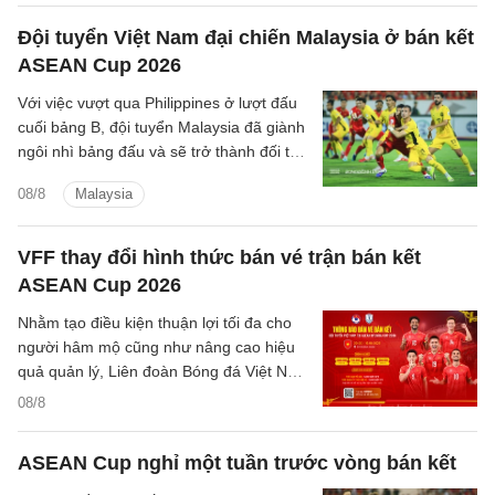
Đội tuyển Việt Nam đại chiến Malaysia ở bán kết
ASEAN Cup 2026
Với việc vượt qua Philippines ở lượt đấu
cuối bảng B, đội tuyển Malaysia đã giành
ngôi nhì bảng đấu và sẽ trở thành đối thủ
tiếp theo của đội tuyển Việt Nam trên
08/8
Malaysia
hành trình bảo vệ ngôi vương Đông Nam
Á.
VFF thay đổi hình thức bán vé trận bán kết
ASEAN Cup 2026
Nhằm tạo điều kiện thuận lợi tối đa cho
người hâm mộ cũng như nâng cao hiệu
quả quản lý, Liên đoàn Bóng đá Việt Nam
(VFF) đã chính thức thông báo về việc
08/8
thay đổi hình thức bán vé trận bán kết
trên sân nhà của đội tuyển Việt Nam.
ASEAN Cup nghỉ một tuần trước vòng bán kết