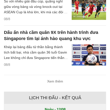
So với nhiều giải đấu cúp, quãng nghỉ
giữa vòng bảng và vòng knock-out tại
ASEAN Cup là khá lớn, khi mà các đội sẽ
có quãng nghỉ lên tới một tuần cho các
08/8
trận đại chiến tại bán kết.
Dấu ấn nhà cầm quân 9X trên hành trình đưa
Singapore tìm lại ánh hào quang khu vực
Khép lại bảng đấu tử thần bằng thành
tích bất bại, nhà cầm quân 36 tuổi Gavin
Lee không chỉ đưa Singapore tiến thẳng
vào bán kết ASEAN Cup 2026, mà còn
08/8
khắc họa rõ nét triết lý bóng đá hiện đại,
khoa học của chiến lược gia trẻ tuổi bậc
nhất khu vực.
Xem thêm
LỊCH THI ĐẤU - KẾT QUẢ
Ngày - 12/08