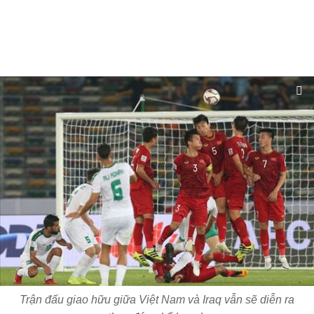
Trận đấu giao hữu giữa Việt Nam và Iraq vẫn sẽ diễn ra