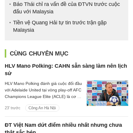
Báo Thái chỉ ra vấn đề của ĐTVN trước cuộc
đấu với Malaysia
Tiền vệ Quang Hải tự tin trước trận gặp
Malaysia
CÙNG CHUYÊN MỤC
HLV Mano Polking: CAHN sẵn sàng làm nên lịch
sử
HLV Mano Polking đánh giá cuộc đối đầu
với Adelaide United tại vòng play-off AFC
Champions League Elite (ACLE) là cơ hội
để CLB CAHN khẳng định tham vọng trên
23' trước
Công An Hà Nội
sân chơi châu lục.
ĐT Việt Nam dứt điểm nhiều nhất nhưng chưa
thật sắc bén