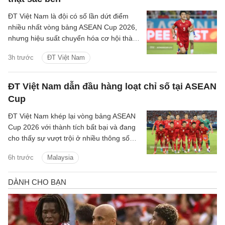
ĐT Việt Nam là đội có số lần dứt điểm
nhiều nhất vòng bảng ASEAN Cup 2026,
nhưng hiệu suất chuyển hóa cơ hội thành
bàn thắng chưa thuộc nhóm cao nhất
3h trước
ĐT Việt Nam
giải.
ĐT Việt Nam dẫn đầu hàng loạt chỉ số tại ASEAN
Cup
ĐT Việt Nam khép lại vòng bảng ASEAN
Cup 2026 với thành tích bất bại và đang
cho thấy sự vượt trội ở nhiều thông số
chuyên môn trước khi chạm trán
6h trước
Malaysia
Malaysia tại bán kết.