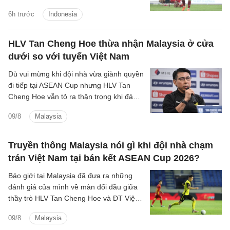
mạnh mẽ.
6h trước
Indonesia
HLV Tan Cheng Hoe thừa nhận Malaysia ở cửa
dưới so với tuyển Việt Nam
Dù vui mừng khi đội nhà vừa giành quyền
đi tiếp tại ASEAN Cup nhưng HLV Tan
Cheng Hoe vẫn tỏ ra thận trọng khi đánh
giá về màn đọ sức sắp tới với đội tuyển
09/8
Malaysia
Việt Nam.
Truyền thông Malaysia nói gì khi đội nhà chạm
trán Việt Nam tại bán kết ASEAN Cup 2026?
Báo giới tại Malaysia đã đưa ra những
đánh giá của mình về màn đối đầu giữa
thầy trò HLV Tan Cheng Hoe và ĐT Việt
Nam tại vòng bán kết ASEAN Cup 2026
09/8
Malaysia
sắp tới.