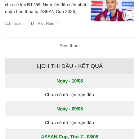
chia sẻ khi ĐT Việt Nam lần đầu tiên phải
nhận bàn thua tại ASEAN Cup 2026,
nhưng cho rằng đây là một phần của
11h trước
ĐT Việt Nam
bóng đá và toàn đội sẽ nhanh chóng
phân tích để cải thiện.
Xem thêm
LỊCH THI ĐẤU - KẾT QUẢ
Ngày - 10/08
Chưa có dữ liệu trận đấu
Ngày - 09/08
Chưa có dữ liệu trận đấu
ASEAN Cup, Thứ 7 - 08/08