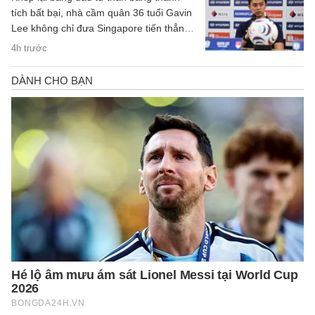
tích bất bại, nhà cầm quân 36 tuổi Gavin
Lee không chỉ đưa Singapore tiến thẳng
vào bán kết ASEAN Cup 2026, mà còn
4h trước
khắc họa rõ nét triết lý bóng đá hiện đại,
khoa học của chiến lược gia trẻ tuổi bậc
nhất khu vực.