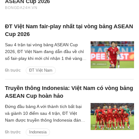
ĐT Việt Nam fair-play nhất tại vòng bảng ASEAN
Cup 2026
Sau 4 trận tại vòng bảng ASEAN Cup
2026, ĐT Việt Nam đang dẫn đầu về chỉ
số fair-play khi mới chỉ nhận 1 thẻ vàng
và cũng là đội phạm lỗi ít nhất giải.
6h trước
ĐT Việt Nam
Truyền thông Indonesia: Việt Nam có vòng bảng
ASEAN Cup hoàn hảo
Đứng đầu bảng A với thành tích bất bại
và giành 10 điểm sau 4 trận, ĐT Việt
Nam được truyền thông Indonesia đánh
giá là ứng viên sáng giá cho chức vô
6h trước
Indonesia
địch.