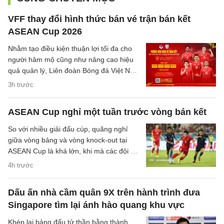
VFF thay đổi hình thức bán vé trận bán kết
ASEAN Cup 2026
Nhằm tạo điều kiện thuận lợi tối đa cho
người hâm mộ cũng như nâng cao hiệu
quả quản lý, Liên đoàn Bóng đá Việt Nam
(VFF) đã chính thức thông báo về việc
3h trước
thay đổi hình thức bán vé trận bán kết
trên sân nhà của đội tuyển Việt Nam.
ASEAN Cup nghỉ một tuần trước vòng bán kết
So với nhiều giải đấu cúp, quãng nghỉ
giữa vòng bảng và vòng knock-out tại
ASEAN Cup là khá lớn, khi mà các đội sẽ
có quãng nghỉ lên tới một tuần cho các
4h trước
trận đại chiến tại bán kết.
Dấu ấn nhà cầm quân 9X trên hành trình đưa
Singapore tìm lại ánh hào quang khu vực
Khép lại bảng đấu tử thần bằng thành