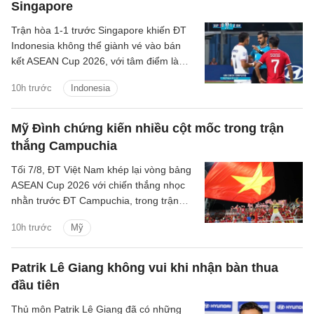
Singapore
Trận hòa 1-1 trước Singapore khiến ĐT
Indonesia không thể giành vé vào bán
kết ASEAN Cup 2026, với tâm điểm là
quyết định thay đổi của trọng tài Abdullah
10h trước
Indonesia
Salim.
Mỹ Đình chứng kiến nhiều cột mốc trong trận
thắng Campuchia
Tối 7/8, ĐT Việt Nam khép lại vòng bảng
ASEAN Cup 2026 với chiến thắng nhọc
nhằn trước ĐT Campuchia, trong trận
đấu có nhiều điều đáng chú ý.
10h trước
Mỹ
Patrik Lê Giang không vui khi nhận bàn thua
đầu tiên
Thủ môn Patrik Lê Giang đã có những