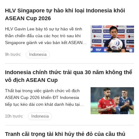
HLV Singapore tự hào khi loại Indonesia khỏi
ASEAN Cup 2026
HLV Gavin Lee bày tỏ sự tự hào về tinh
thần chiến đấu của các học trò sau khi
Singapore giành vé vào bán kết ASEAN
Cup 2026, đồng thời khiến Indonesia bị
9h trước
Indonesia
loại ngay từ vòng bảng.
Indonesia chính thức trải qua 30 năm không thể
vô địch ASEAN Cup
Thất bại trong việc giành chức vô địch
ASEAN Cup 2026 khiến ĐT Indonesia
tiếp tục kéo dài cơn khát danh hiệu tại
giải đấu số một Đông Nam Á lên 30 năm
10h trước
Indonesia
kể từ lần đầu tiên giải được tổ chức.
Tranh cãi trọng tài khi hủy thẻ đỏ của cầu thủ