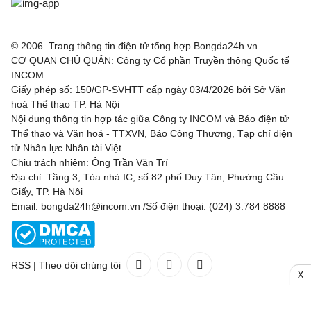
© 2006. Trang thông tin điện tử tổng hợp Bongda24h.vn
CƠ QUAN CHỦ QUẢN: Công ty Cổ phần Truyền thông Quốc tế
INCOM
Giấy phép số: 150/GP-SVHTT cấp ngày 03/4/2026 bởi Sở Văn
hoá Thể thao TP. Hà Nội
Nội dung thông tin hợp tác giữa Công ty INCOM và Báo điện tử
Thể thao và Văn hoá - TTXVN, Báo Công Thương, Tạp chí điện
tử Nhân lực Nhân tài Việt.
Chịu trách nhiệm: Ông Trần Văn Trí
Địa chỉ: Tầng 3, Tòa nhà IC, số 82 phố Duy Tân, Phường Cầu
Giấy, TP. Hà Nội
Email: bongda24h@incom.vn /Số điện thoại: (024) 3.784 8888
RSS
|
Theo dõi chúng tôi
X
Liên hệ
Quảng cáo
(024) 3.784 8888