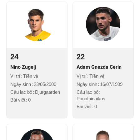
24
22
Nino Zugelj
Adam Gnezda Cerin
Vị trí
Tiền vệ
Vị trí
Tiền vệ
Ngày sinh
23/05/2000
Ngày sinh
16/07/1999
Câu lạc bộ
Djurgaarden
Câu lạc bộ
Panathinaikos
Bài viết
0
Bài viết
0