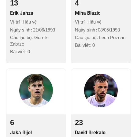
13
4
Erik Janza
Miha Blazic
Vị trí
Hậu vệ
Vị trí
Hậu vệ
Ngày sinh
21/06/1993
Ngày sinh
08/05/1993
Câu lạc bộ
Gornik
Câu lạc bộ
Lech Poznan
Zabrze
Bài viết
0
Bài viết
0
6
23
Jaka Bijol
David Brekalo