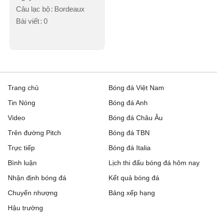
Câu lạc bộ
Bordeaux
Bài viết
0
Trang chủ
Bóng đá Việt Nam
Tin Nóng
Bóng đá Anh
Video
Bóng đá Châu Âu
Trên đường Pitch
Bóng đá TBN
Trực tiếp
Bóng đá Italia
Bình luận
Lịch thi đấu bóng đá hôm nay
Nhận định bóng đá
Kết quả bóng đá
Chuyển nhượng
Bảng xếp hạng
Hậu trường