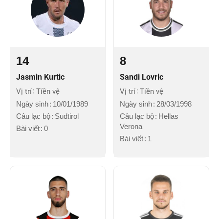
14
8
Jasmin Kurtic
Sandi Lovric
Vị trí
Tiền vệ
Vị trí
Tiền vệ
Ngày sinh
10/01/1989
Ngày sinh
28/03/1998
Câu lạc bộ
Sudtirol
Câu lạc bộ
Hellas
Verona
Bài viết
0
Bài viết
1