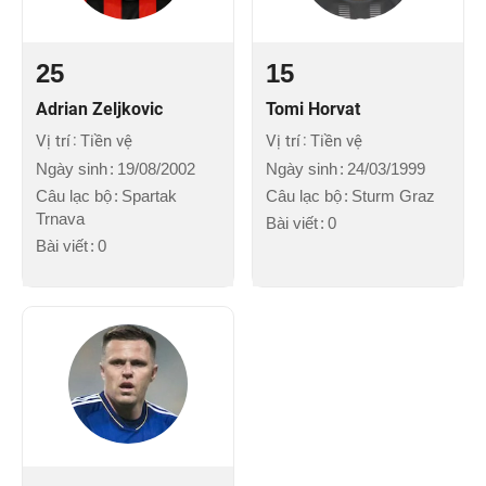
25
15
Adrian Zeljkovic
Tomi Horvat
Vị trí
Tiền vệ
Vị trí
Tiền vệ
Ngày sinh
19/08/2002
Ngày sinh
24/03/1999
Câu lạc bộ
Spartak
Câu lạc bộ
Sturm Graz
Trnava
Bài viết
0
Bài viết
0