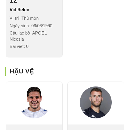
12
Vid Belec
Vị trí
Thủ môn
Ngày sinh
06/06/1990
Câu lạc bộ
APOEL
Nicosia
Bài viết
0
HẬU VỆ