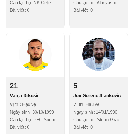
Câu lạc bộ
NK Celje
Câu lạc bộ
Alanyaspor
Bài viết
0
Bài viết
0
21
5
Vanja Drkusic
Jon Gorenc Stankovic
Vị trí
Hậu vệ
Vị trí
Hậu vệ
Ngày sinh
30/10/1999
Ngày sinh
14/01/1996
Câu lạc bộ
PFC Sochi
Câu lạc bộ
Sturm Graz
Bài viết
0
Bài viết
0