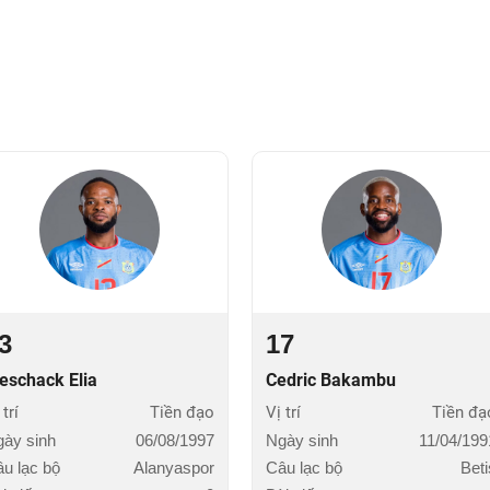
3
17
eschack Elia
Cedric Bakambu
 trí
Tiền đạo
Vị trí
Tiền đạ
ày sinh
06/08/1997
Ngày sinh
11/04/199
u lạc bộ
Alanyaspor
Câu lạc bộ
Beti