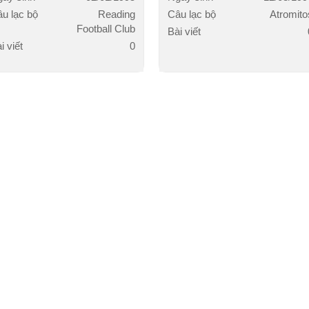
u lạc bộ
Reading
Câu lạc bộ
Atromito
Football Club
Bài viết
i viết
0