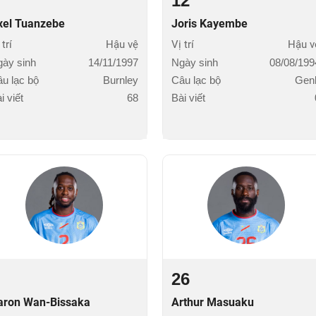
12
xel Tuanzebe
Joris Kayembe
 trí
Hậu vệ
Vị trí
Hậu v
ày sinh
14/11/1997
Ngày sinh
08/08/199
u lạc bộ
Burnley
Câu lạc bộ
Gen
i viết
68
Bài viết
26
aron Wan-Bissaka
Arthur Masuaku