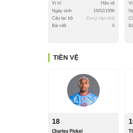
Vị trí
Hậu vệ
Vị
Ngày sinh
15/02/1996
Ng
Câu lạc bộ
Đang cập nhật
Câ
Bài viết
0
Bà
TIỀN VỆ
18
1
Charles Pickel
T