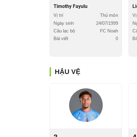
Timothy Fayulu
L
Vị trí
Thủ môn
Vị
Ngày sinh
24/07/1999
Ng
Câu lạc bộ
FC Noah
Câ
Bài viết
0
Bà
HẬU VỆ