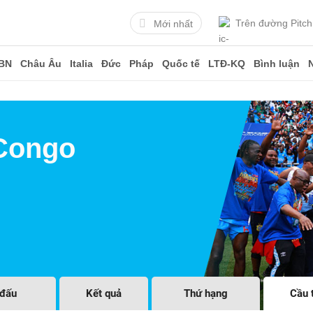
Trên đường Pitch
Mới nhất
BN
Châu Âu
Italia
Đức
Pháp
Quốc tế
LTĐ-KQ
Bình luận
Congo
 đấu
Kết quả
Thứ hạng
Cầu 