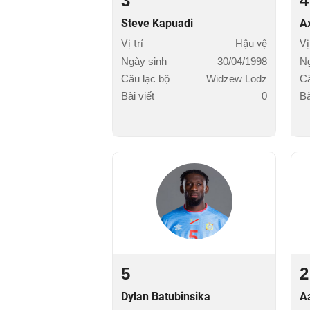
3
4
Steve Kapuadi
A
Vị trí
Hậu vệ
Vị
Ngày sinh
30/04/1998
Ng
Câu lạc bộ
Widzew Lodz
Câ
Bài viết
0
Bà
5
2
Dylan Batubinsika
A