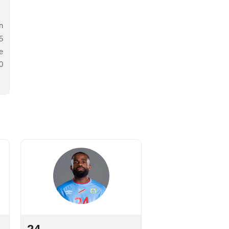
n
5
e
0