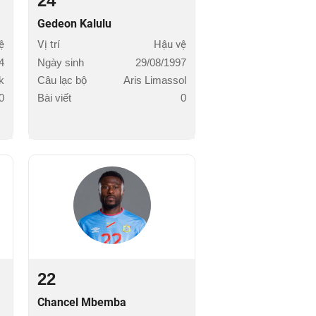
24
Gedeon Kalulu
ệ
Vị trí
Hậu vệ
4
Ngày sinh
29/08/1997
k
Câu lạc bộ
Aris Limassol
0
Bài viết
0
22
Chancel Mbemba