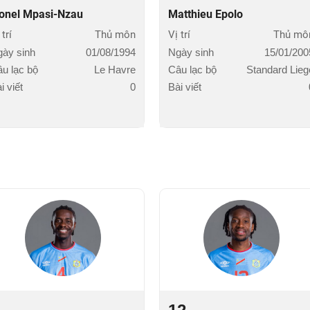
ionel Mpasi-Nzau
Matthieu Epolo
 trí
Thủ môn
Vị trí
Thủ mô
ày sinh
01/08/1994
Ngày sinh
15/01/200
u lạc bộ
Le Havre
Câu lạc bộ
Standard Lieg
i viết
0
Bài viết