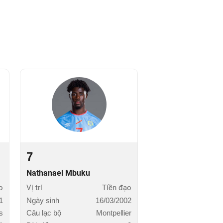
7
Nathanael Mbuku
o
Vị trí
Tiền đạo
1
Ngày sinh
16/03/2002
s
Câu lạc bộ
Montpellier