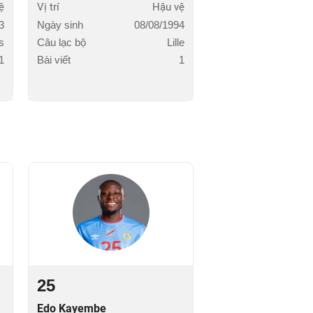
ệ
Vị trí
Hậu vệ
3
Ngày sinh
08/08/1994
s
Câu lạc bộ
Lille
1
Bài viết
1
25
Edo Kayembe