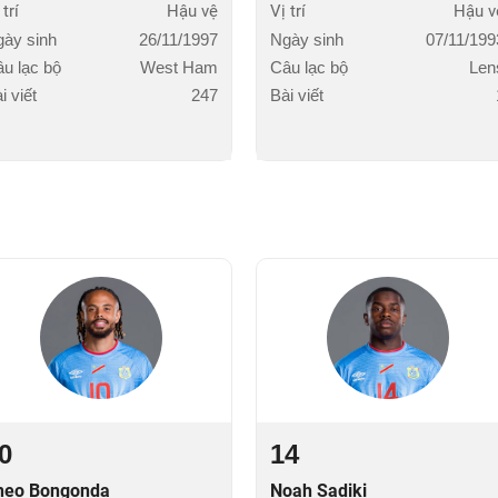
 trí
Hậu vệ
Vị trí
Hậu v
ày sinh
26/11/1997
Ngày sinh
07/11/199
u lạc bộ
West Ham
Câu lạc bộ
Len
i viết
247
Bài viết
0
14
heo Bongonda
Noah Sadiki