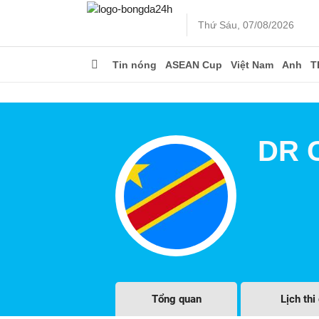
Thứ Sáu, 07/08/2026
Tin nóng
ASEAN Cup
Việt Nam
Anh
T
DR 
Tổng quan
Lịch thi