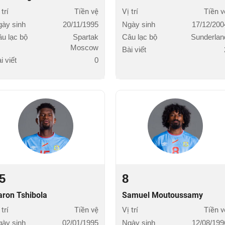
 trí
Tiền vệ
Vị trí
Tiền v
ày sinh
20/11/1995
Ngày sinh
17/12/200
u lạc bộ
Spartak
Câu lạc bộ
Sunderlan
Moscow
Bài viết
i viết
0
5
8
aron Tshibola
Samuel Moutoussamy
 trí
Tiền vệ
Vị trí
Tiền v
ày sinh
02/01/1995
Ngày sinh
12/08/199