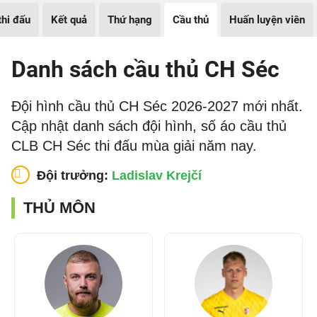
thi đấu
Kết quả
Thứ hạng
Cầu thủ
Huấn luyện viên
Danh sách cầu thủ CH Séc
Đội hình cầu thủ CH Séc 2026-2027 mới nhất.
Cập nhật danh sách đội hình, số áo cầu thủ
CLB CH Séc thi đấu mùa giải năm nay.
Đội trưởng:
Ladislav Krejčí
THỦ MÔN