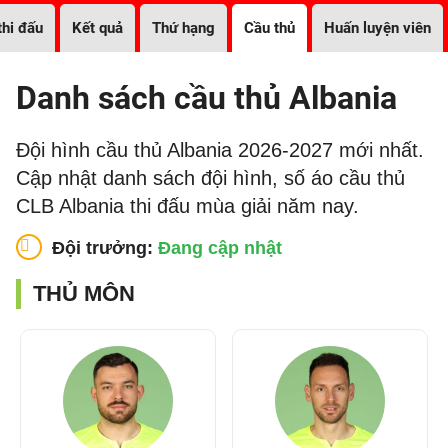
thi đấu
Kết quả
Thứ hạng
Cầu thủ
Huấn luyện viên
Danh sách cầu thủ Albania
Đội hình cầu thủ Albania 2026-2027 mới nhất.
Cập nhật danh sách đội hình, số áo cầu thủ
CLB Albania thi đấu mùa giải năm nay.
Đội trưởng:
Đang cập nhật
THỦ MÔN