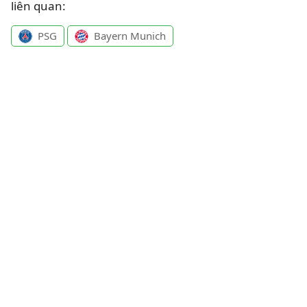
liên quan:
PSG
Bayern Munich