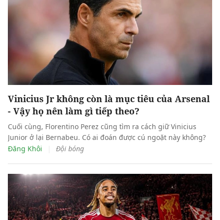
Vinicius Jr không còn là mục tiêu của Arsenal
- Vậy họ nên làm gì tiếp theo?
Cuối cùng, Florentino Perez cũng tìm ra cách giữ Vinicius
Junior ở lại Bernabeu. Có ai đoán được cú ngoặt này không?
|
Đăng Khôi
Đội bóng