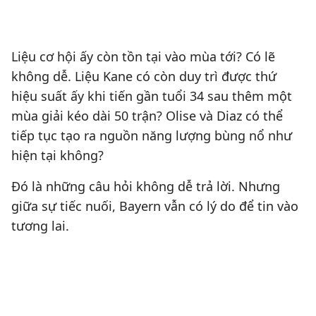
Liệu cơ hội ấy còn tồn tại vào mùa tới? Có lẽ
không dễ. Liệu Kane có còn duy trì được thứ
hiệu suất ấy khi tiến gần tuổi 34 sau thêm một
mùa giải kéo dài 50 trận? Olise và Diaz có thể
tiếp tục tạo ra nguồn năng lượng bùng nổ như
hiện tại không?
Đó là những câu hỏi không dễ trả lời. Nhưng
giữa sự tiếc nuối, Bayern vẫn có lý do để tin vào
tương lai.