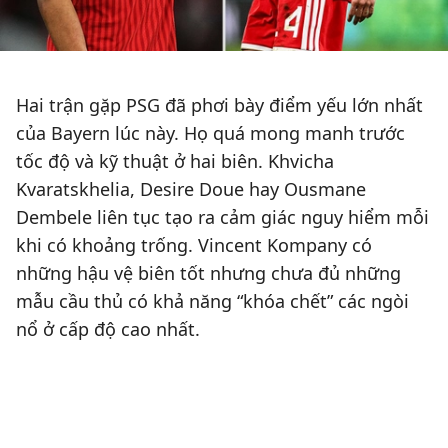
Hai trận gặp PSG đã phơi bày điểm yếu lớn nhất
của Bayern lúc này. Họ quá mong manh trước
tốc độ và kỹ thuật ở hai biên. Khvicha
Kvaratskhelia, Desire Doue hay Ousmane
Dembele liên tục tạo ra cảm giác nguy hiểm mỗi
khi có khoảng trống. Vincent Kompany có
những hậu vệ biên tốt nhưng chưa đủ những
mẫu cầu thủ có khả năng “khóa chết” các ngòi
nổ ở cấp độ cao nhất.