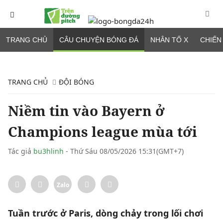
TRANG CHỦ
CÂU CHUYỆN BÓNG ĐÁ
NHÂN TỐ X
CHIẾN
TRANG CHỦ
ĐỘI BÓNG
Niềm tin vào Bayern ở
Champions league mùa tới
Tác giả
bu3hlinh
- Thứ Sáu 08/05/2026 15:31(GMT+7)
Zalo
Tuần trước ở Paris, dòng chảy trong lối chơi