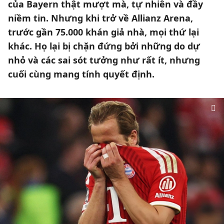
của Bayern thật mượt mà, tự nhiên và đầy
niềm tin. Nhưng khi trở về Allianz Arena,
trước gần 75.000 khán giả nhà, mọi thứ lại
khác. Họ lại bị chặn đứng bởi những do dự
nhỏ và các sai sót tưởng như rất ít, nhưng
cuối cùng mang tính quyết định.