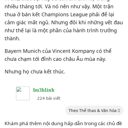
nhiều tháng tới. Và nó nên như vậy. Một trận
thua ở bán kết Champions League phải để lại
cảm giác mất ngủ. Nhưng đôi khi những vết đau
như thế lại là một phần của hành trình trưởng
thành.
Bayern Munich của Vincent Kompany có thể
chưa chạm tới đỉnh cao châu Âu mùa này.
Nhưng họ chưa kết thúc.
bu3hlinh
224 bài viết
Theo Thể thao & Văn hóa
Khám phá thêm nội dung hấp dẫn trong các chủ đề