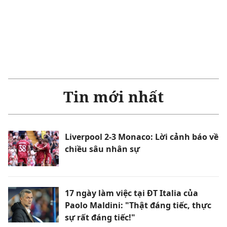
Tin mới nhất
Liverpool 2-3 Monaco: Lời cảnh báo về
chiều sâu nhân sự
17 ngày làm việc tại ĐT Italia của
Paolo Maldini: "Thật đáng tiếc, thực
sự rất đáng tiếc!"