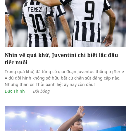
Nhìn về quá khứ, Juventini chỉ biết lắc đầu
tiếc nuối
Trong quá khứ, đã từng có giai đoạn Juventus thống trị Serie
A dù đội hình không sở hữu bất cứ chân sút đẳng cấp nào.
Nhưng than ôi! Thời oanh liệt ấy nay còn đâu!
|
Đức Thịnh
Đội bóng