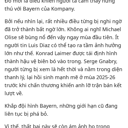
Đó mới là điều khiến người ta cảm thấy hứng
thú với Bayern của Kompany.
Bởi nếu nhìn lại, rất nhiều điều từng bị nghi ngờ
đã trở thành bất ngờ lớn. Không ai nghĩ Michael
Olise sẽ bùng nổ đến vậy ngay mùa đầu tiên. Ít
người tin Luis Diaz có thể tạo ra tầm ảnh hưởng
lớn như thế. Konrad Laimer được tái định hình
thành hậu vệ biên bó vào trong. Serge Gnabry,
người từng bị xem là hết thời và nằm trong diện
thanh lý, lại hồi sinh mạnh mẽ ở mùa 2025-26
trước khi chấn thương khiến anh lỡ trận bán kết
lượt về.
Khắp đội hình Bayern, những giới hạn cũ đang
liên tục bị phá bỏ.
Vì thế, thất bại này sẽ còn ám ảnh họ trong