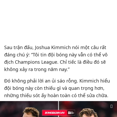
Sau trận đấu, Joshua Kimmich nói một câu rất
đáng chú ý: “Tôi tin đội bóng này vẫn có thể vô
địch Champions League. Chỉ tiếc là điều đó sẽ
không xảy ra trong năm nay.”
Đó không phải lời an ủi sáo rỗng. Kimmich hiểu
đội bóng này còn thiếu gì và quan trọng hơn,
những thiếu sót ấy hoàn toàn có thể sửa chữa.