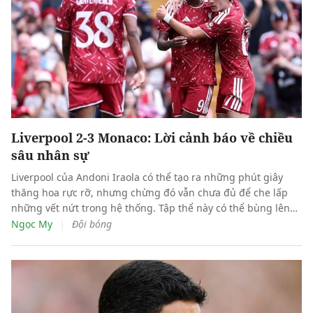
Liverpool 2-3 Monaco: Lời cảnh báo về chiều
sâu nhân sự
Liverpool của Andoni Iraola có thể tạo ra những phút giây
thăng hoa rực rỡ, nhưng chừng đó vẫn chưa đủ để che lấp
những vết nứt trong hệ thống. Tập thể này có thể bùng lên
dữ dội khi mọi mắt xích vận hành đúng nhịp, song lại dễ
|
Ngọc My
Đội bóng
chao đảo khi cường độ suy giảm và sự kết nối bắt đầu đứt
gãy.