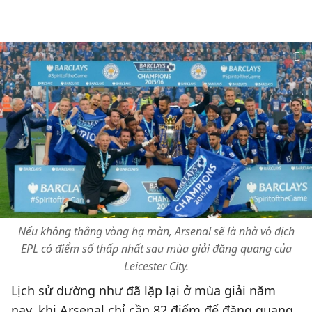
Nếu không thắng vòng hạ màn, Arsenal sẽ là nhà vô địch
EPL có điểm số thấp nhất sau mùa giải đăng quang của
Leicester City.
Lịch sử dường như đã lặp lại ở mùa giải năm
nay, khi Arsenal chỉ cần 82 điểm để đăng quang