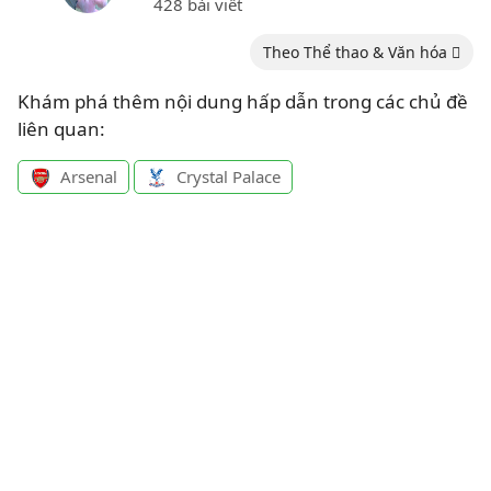
428 bài viết
Theo Thể thao & Văn hóa
Khám phá thêm nội dung hấp dẫn trong các chủ đề
liên quan:
Arsenal
Crystal Palace