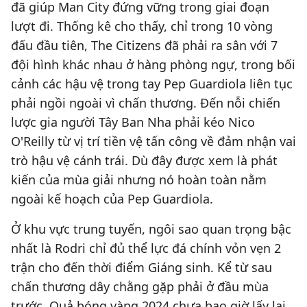
đã giúp Man City đứng vững trong giai đoạn
lượt đi. Thống kê cho thấy, chỉ trong 10 vòng
đấu đầu tiên, The Citizens đã phải ra sân với 7
đội hình khác nhau ở hàng phòng ngự, trong bối
cảnh các hậu vệ trong tay Pep Guardiola liên tục
phải ngồi ngoài vì chấn thương. Đến nỗi chiến
lược gia người Tây Ban Nha phải kéo Nico
O'Reilly từ vị trí tiền vệ tấn công về đảm nhận vai
trò hậu vệ cánh trái. Dù đây được xem là phát
kiến của mùa giải nhưng nó hoàn toàn nằm
ngoài kế hoạch của Pep Guardiola.
Ở khu vực trung tuyến, ngôi sao quan trọng bậc
nhất là Rodri chỉ đủ thể lực đá chính vỏn vẹn 2
trận cho đến thời điểm Giáng sinh. Kể từ sau
chấn thương dây chằng gặp phải ở đầu mùa
trước, Quả bóng vàng 2024 chưa bao giờ lấy lại