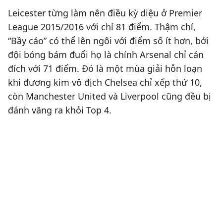
Leicester từng làm nên điều kỳ diệu ở Premier
League 2015/2016 với chỉ 81 điểm. Thậm chí,
“Bầy cáo” có thể lên ngôi với điểm số ít hơn, bởi
đội bóng bám đuổi họ là chính Arsenal chỉ cán
đích với 71 điểm. Đó là một mùa giải hỗn loạn
khi đương kim vô địch Chelsea chỉ xếp thứ 10,
còn Manchester United và Liverpool cũng đều bị
đánh văng ra khỏi Top 4.