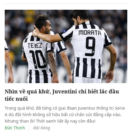
Nhìn về quá khứ, Juventini chỉ biết lắc đầu
tiếc nuối
Trong quá khứ, đã từng có giai đoạn Juventus thống trị Serie
A dù đội hình không sở hữu bất cứ chân sút đẳng cấp nào.
Nhưng than ôi! Thời oanh liệt ấy nay còn đâu!
|
Đức Thịnh
Đội bóng