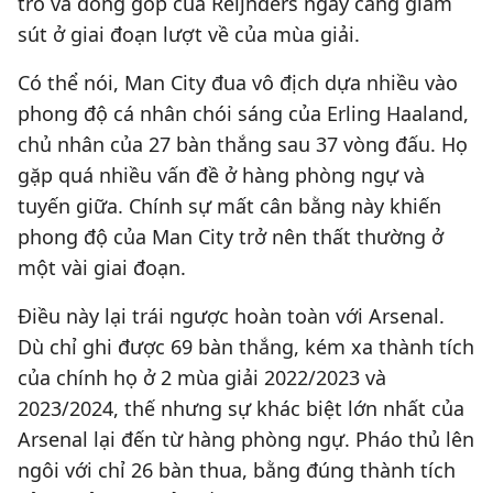
trò và đóng góp của Reijnders ngày càng giảm
sút ở giai đoạn lượt về của mùa giải.
Có thể nói, Man City đua vô địch dựa nhiều vào
phong độ cá nhân chói sáng của Erling Haaland,
chủ nhân của 27 bàn thắng sau 37 vòng đấu. Họ
gặp quá nhiều vấn đề ở hàng phòng ngự và
tuyến giữa. Chính sự mất cân bằng này khiến
phong độ của Man City trở nên thất thường ở
một vài giai đoạn.
Điều này lại trái ngược hoàn toàn với Arsenal.
Dù chỉ ghi được 69 bàn thắng, kém xa thành tích
của chính họ ở 2 mùa giải 2022/2023 và
2023/2024, thế nhưng sự khác biệt lớn nhất của
Arsenal lại đến từ hàng phòng ngự. Pháo thủ lên
ngôi với chỉ 26 bàn thua, bằng đúng thành tích