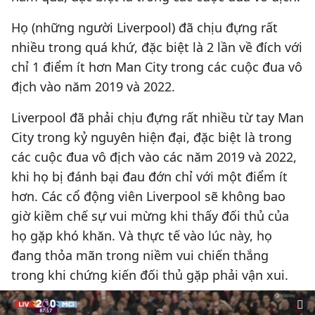
Họ (những người Liverpool) đã chịu đựng rất
nhiều trong quá khứ, đặc biệt là 2 lần về đích với
chỉ 1 điểm ít hơn Man City trong các cuộc đua vô
địch vào năm 2019 và 2022.
Liverpool đã phải chịu đựng rất nhiều từ tay Man
City trong kỷ nguyên hiện đại, đặc biệt là trong
các cuộc đua vô địch vào các năm 2019 và 2022,
khi họ bị đánh bại đau đớn chỉ với một điểm ít
hơn. Các cổ động viên Liverpool sẽ không bao
giờ kiềm chế sự vui mừng khi thấy đối thủ của
họ gặp khó khăn. Và thực tế vào lúc này, họ
đang thỏa mãn trong niềm vui chiến thắng
trong khi chứng kiến đối thủ gặp phải vận xui.