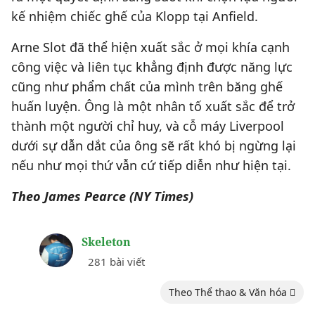
kế nhiệm chiếc ghế của Klopp tại Anfield.
Arne Slot đã thể hiện xuất sắc ở mọi khía cạnh
công việc và liên tục khẳng định được năng lực
cũng như phẩm chất của mình trên băng ghế
huấn luyện. Ông là một nhân tố xuất sắc để trở
thành một người chỉ huy, và cỗ máy Liverpool
dưới sự dẫn dắt của ông sẽ rất khó bị ngừng lại
nếu như mọi thứ vẫn cứ tiếp diễn như hiện tại.
Theo James Pearce (NY Times)
Skeleton
281 bài viết
Theo Thể thao & Văn hóa