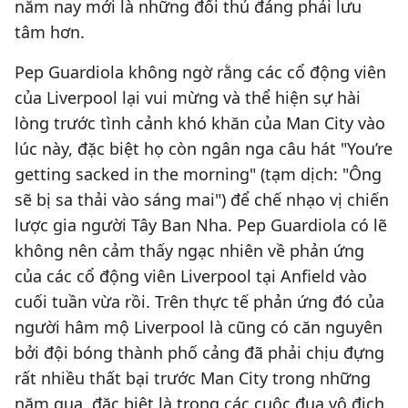
năm nay mới là những đối thủ đáng phải lưu
tâm hơn.
Pep Guardiola không ngờ rằng các cổ động viên
của Liverpool lại vui mừng và thể hiện sự hài
lòng trước tình cảnh khó khăn của Man City vào
lúc này, đặc biệt họ còn ngân nga câu hát "You’re
getting sacked in the morning" (tạm dịch: "Ông
sẽ bị sa thải vào sáng mai") để chế nhạo vị chiến
lược gia người Tây Ban Nha. Pep Guardiola có lẽ
không nên cảm thấy ngạc nhiên về phản ứng
của các cổ động viên Liverpool tại Anfield vào
cuối tuần vừa rồi. Trên thực tế phản ứng đó của
người hâm mộ Liverpool là cũng có căn nguyên
bởi đội bóng thành phố cảng đã phải chịu đựng
rất nhiều thất bại trước Man City trong những
năm qua, đặc biệt là trong các cuộc đua vô địch.