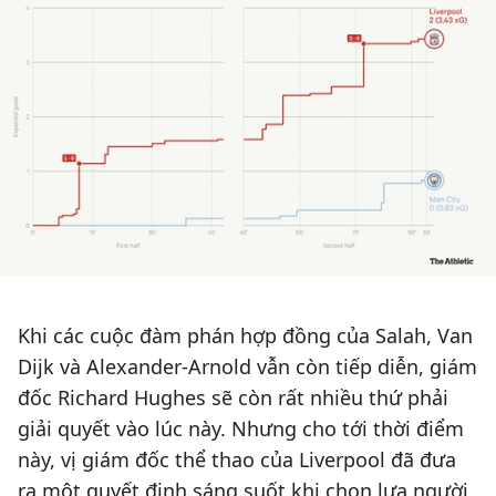
Khi các cuộc đàm phán hợp đồng của Salah, Van
Dijk và Alexander-Arnold vẫn còn tiếp diễn, giám
đốc Richard Hughes sẽ còn rất nhiều thứ phải
giải quyết vào lúc này. Nhưng cho tới thời điểm
này, vị giám đốc thể thao của Liverpool đã đưa
ra một quyết định sáng suốt khi chọn lựa người