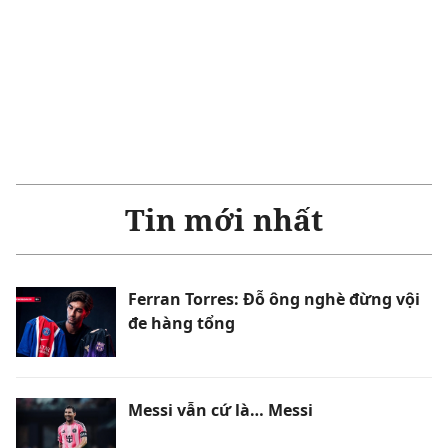
Tin mới nhất
Ferran Torres: Đỗ ông nghè đừng vội
đe hàng tổng
Messi vẫn cứ là… Messi