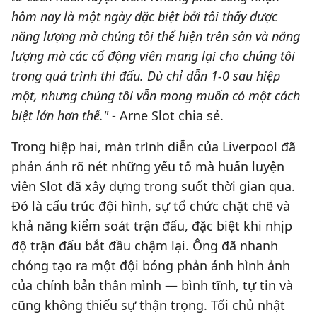
hôm nay là một ngày đặc biệt bởi tôi thấy được
năng lượng mà chúng tôi thể hiện trên sân và năng
lượng mà các cổ động viên mang lại cho chúng tôi
trong quá trình thi đấu. Dù chỉ dẫn 1-0 sau hiệp
một, nhưng chúng tôi vẫn mong muốn có một cách
biệt lớn hơn thế."
- Arne Slot chia sẻ.
Trong hiệp hai, màn trình diễn của Liverpool đã
phản ánh rõ nét những yếu tố mà huấn luyện
viên Slot đã xây dựng trong suốt thời gian qua.
Đó là cấu trúc đội hình, sự tổ chức chặt chẽ và
khả năng kiểm soát trận đấu, đặc biệt khi nhịp
độ trận đấu bắt đầu chậm lại. Ông đã nhanh
chóng tạo ra một đội bóng phản ánh hình ảnh
của chính bản thân mình — bình tĩnh, tự tin và
cũng không thiếu sự thận trọng. Tối chủ nhật