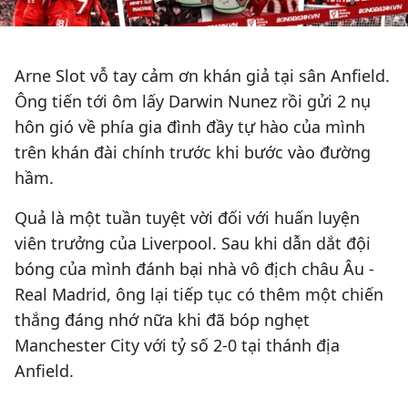
Arne Slot vỗ tay cảm ơn khán giả tại sân Anfield.
Ông tiến tới ôm lấy Darwin Nunez rồi gửi 2 nụ
hôn gió về phía gia đình đầy tự hào của mình
trên khán đài chính trước khi bước vào đường
hầm.
Quả là một tuần tuyệt vời đối với huấn luyện
viên trưởng của Liverpool. Sau khi dẫn dắt đội
bóng của mình đánh bại nhà vô địch châu Âu -
Real Madrid, ông lại tiếp tục có thêm một chiến
thắng đáng nhớ nữa khi đã bóp nghẹt
Manchester City với tỷ số 2-0 tại thánh địa
Anfield.