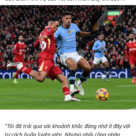
"Tôi đã trải qua vài khoảnh khắc đáng nhớ ở đây với
tư cách huấn luyện viên. Nhưng phải công nhận