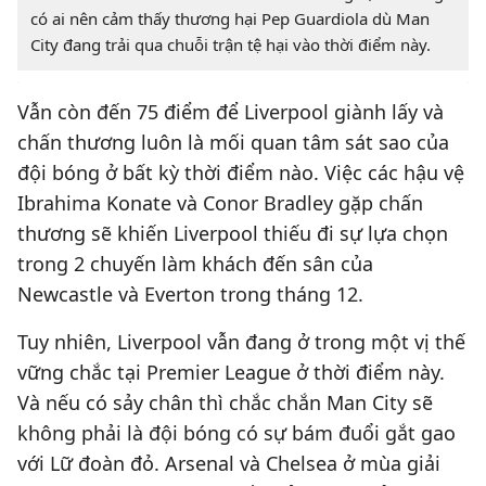
có ai nên cảm thấy thương hại Pep Guardiola dù Man
City đang trải qua chuỗi trận tệ hại vào thời điểm này.
Vẫn còn đến 75 điểm để Liverpool giành lấy và
chấn thương luôn là mối quan tâm sát sao của
đội bóng ở bất kỳ thời điểm nào. Việc các hậu vệ
Ibrahima Konate và Conor Bradley gặp chấn
thương sẽ khiến Liverpool thiếu đi sự lựa chọn
trong 2 chuyến làm khách đến sân của
Newcastle và Everton trong tháng 12.
Tuy nhiên, Liverpool vẫn đang ở trong một vị thế
vững chắc tại Premier League ở thời điểm này.
Và nếu có sảy chân thì chắc chắn Man City sẽ
không phải là đội bóng có sự bám đuổi gắt gao
với Lữ đoàn đỏ. Arsenal và Chelsea ở mùa giải