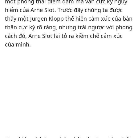
một phong thái điềm đạm mà vẫn cực kỳ nguy
hiểm của Arne Slot. Trước đây chúng ta được
thấy một Jurgen Klopp thể hiện cảm xúc của bản
thân cực kỳ rõ ràng, nhưng trái ngược với phong
cách đó, Arne Slot lại tỏ ra kiềm chế cảm xúc
của mình.