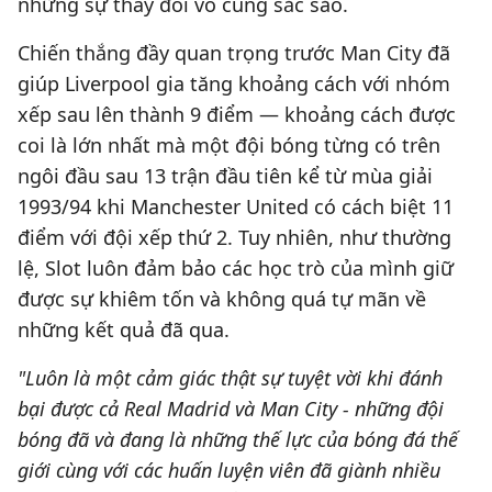
những sự thay đổi vô cùng sắc sảo.
Chiến thắng đầy quan trọng trước Man City đã
giúp Liverpool gia tăng khoảng cách với nhóm
xếp sau lên thành 9 điểm — khoảng cách được
coi là lớn nhất mà một đội bóng từng có trên
ngôi đầu sau 13 trận đầu tiên kể từ mùa giải
1993/94 khi Manchester United có cách biệt 11
điểm với đội xếp thứ 2. Tuy nhiên, như thường
lệ, Slot luôn đảm bảo các học trò của mình giữ
được sự khiêm tốn và không quá tự mãn về
những kết quả đã qua.
"Luôn là một cảm giác thật sự tuyệt vời khi đánh
bại được cả Real Madrid và Man City - những đội
bóng đã và đang là những thế lực của bóng đá thế
giới cùng với các huấn luyện viên đã giành nhiều