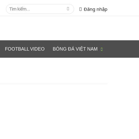
Đăng nhập
FOOTBALL VIDEO
BÓNG ĐÁ VIỆT NAM