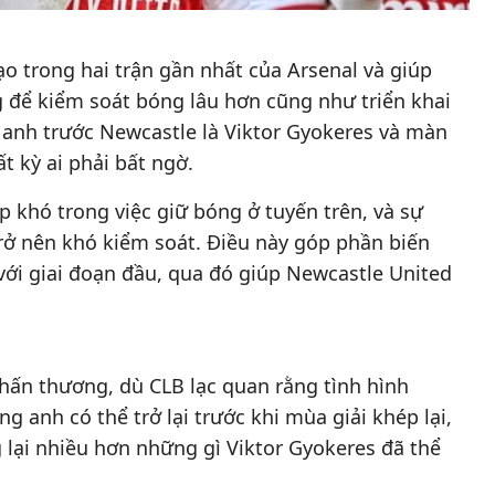
đạo trong hai trận gần nhất của Arsenal và giúp
 để kiểm soát bóng lâu hơn cũng như triển khai
 anh trước Newcastle là Viktor Gyokeres và màn
t kỳ ai phải bất ngờ.
p khó trong việc giữ bóng ở tuyến trên, và sự
trở nên khó kiểm soát. Điều này góp phần biến
 với giai đoạn đầu, qua đó giúp Newcastle United
chấn thương, dù CLB lạc quan rằng tình hình
 anh có thể trở lại trước khi mùa giải khép lại,
 lại nhiều hơn những gì Viktor Gyokeres đã thể