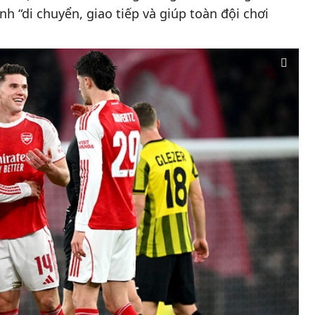
h “di chuyển, giao tiếp và giúp toàn đội chơi