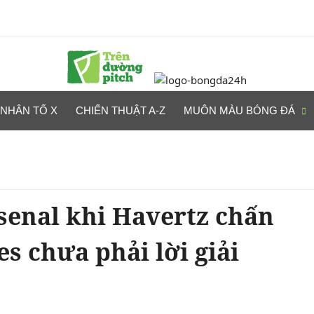
NHÂN TỐ X
CHIẾN THUẬT A-Z
MUÔN MÀU BÓNG ĐÁ
rsenal khi Havertz chấn
s chưa phải lời giải