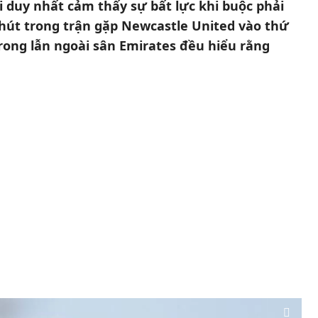
i duy nhất cảm thấy sự bất lực khi buộc phải
phút trong trận gặp Newcastle United vào thứ
rong lẫn ngoài sân Emirates đều hiểu rằng