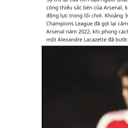
công thiếu sắc bén của Arsenal, k
động lực trong lối chơi. Khoảng 3
Champions League đã gợi lại cảm
Arsenal năm 2022, khi phong cách
một Alexandre Lacazette đã bước