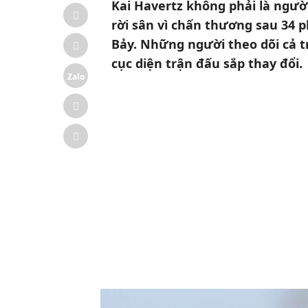
Kai Havertz không phải là ngườ
rời sân vì chấn thương sau 34 
Bảy. Những người theo dõi cả t
cục diện trận đấu sắp thay đổi.
Zalo