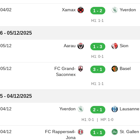
04/02
Xamax
Yverdon
1 - 2
H1:
1-1
6 - 05/12/2025
05/12
Aarau
Sion
1 - 3
H1:
0-1
05/12
FC Grand-
Basel
3 - 1
Saconnex
H1:
1-1
5 - 04/12/2025
04/12
Yverdon
Lausanne
2 - 1
H1:
0-1
|
HP:
1-0
04/12
FC Rapperswil-
St. Gallen
1 - 1
Jona