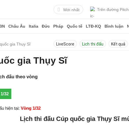
Trên đường Pitch
Mới nhất
BN
Châu Âu
Italia
Đức
Pháp
Quốc tế
LTĐ-KQ
Bình luận
 quốc gia Thụy Sĩ
LiveScore
Lịch thi đấu
Kết quả
uốc gia Thụy Sĩ
ịch đấu theo vòng
1/32
u hiện tại:
Vòng 1/32
Lịch thi đấu Cúp quốc gia Thụy Sĩ m