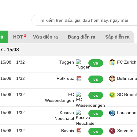
cả
HOT
Vừa diễn ra
Đang diễn ra
Sắp diễn ra
7 - 15/08
15/08
1/32
Tuggen
FC Zurich
vs
15/08
1/32
Rotkreuz
Bellinzona
vs
15/08
1/32
FC
SC Bruehl
vs
Wiesendangen
15/08
1/32
Kosova
Lausanne
vs
Neuchatel
15/08
1/32
Bavois
Servette
vs