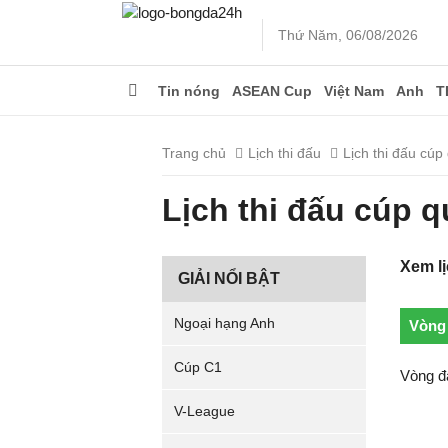
Thứ Năm, 06/08/2026
Tin nóng
ASEAN Cup
Việt Nam
Anh
T
Trang chủ
Lịch thi đấu
Lịch thi đấu cúp
Lịch thi đấu cúp q
Xem l
GIẢI NỔI BẬT
Ngoại hạng Anh
Vòng 
Cúp C1
Vòng đấ
V-League