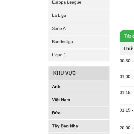
Europa League
La Liga
Serie A
Tất 
Bundesliga
Thứ 
Ligue 1
00:30
-
KHU VỰC
01:00
-
Anh
01:15
-
Việt Nam
01:15
-
Đức
Tây Ban Nha
20:00
-