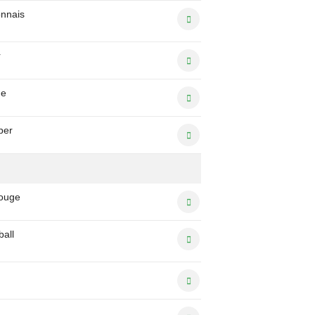
nnais
r
ne
per
rouge
ball