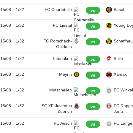
15/08
1/32
FC Courtetelle
Basel
vs
15/08
1/32
FC Liestal
Young Bo
vs
15/08
1/32
FC Rorschach-
Schaffha
vs
Goldach
15/08
1/32
Interlaken
Bulle
vs
15/08
1/32
Meyrin
Xamax
vs
15/08
1/32
Mutschellen
FC Winke
vs
15/08
1/32
SC YF Juventus
FC Rapper
vs
Zuerich
Jona
15/08
1/32
FC Aesch
FC Lange
vs