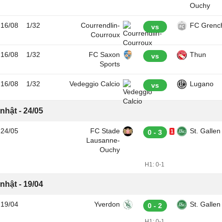
Ouchy
16/08
1/32
Courrendlin-
FC Grenc
vs
Courroux
16/08
1/32
FC Saxon
Thun
vs
Sports
16/08
1/32
Vedeggio Calcio
Lugano
vs
nhật - 24/05
24/05
FC Stade
St. Gallen
0 - 3
1
Lausanne-
Ouchy
H1:
0-1
nhật - 19/04
19/04
Yverdon
St. Gallen
0 - 2
H1:
0-1