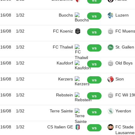
vs
16/08
1/32
Buochs
Luzern
vs
16/08
1/32
FC Koeniz
FC Muens
vs
16/08
1/32
FC Thalwil
St. Gallen
vs
16/08
1/32
Kaufdorf
Old Boys
vs
16/08
1/32
Kerzers
Sion
vs
16/08
1/32
Rebstein
FC Wil 19
vs
16/08
1/32
Terre Sainte
Yverdon
vs
16/08
1/32
CS Italien GE
FC Stade
vs
Lausanne