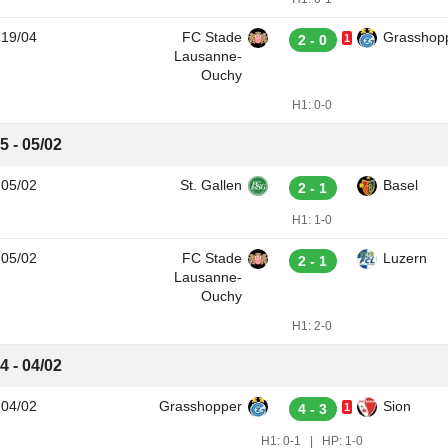
19/04
FC Stade
Grasshop
2 - 0
1
Lausanne-
Ouchy
H1:
0-0
5 - 05/02
05/02
St. Gallen
Basel
2 - 1
H1:
1-0
05/02
FC Stade
Luzern
2 - 1
Lausanne-
Ouchy
H1:
2-0
4 - 04/02
04/02
Grasshopper
Sion
4 - 3
1
H1:
0-1
|
HP:
1-0