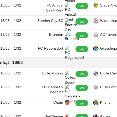
15/08
1/32
FC Amical
Stade Nyo
vs
Saint-Prex
15/08
1/32
Zuerich City SC
Winterthu
vs
15/08
1/32
Brunnen
AC Taver
vs
15/08
1/32
FC Regensdorf
Grasshop
vs
nhật - 16/08
16/08
1/32
Collex-Bossy
Etoile Ca
vs
16/08
1/32
FC Genolier-
Pully Foot
vs
Begnins
16/08
1/32
Cham
Kriens
vs
16/08
1/32
Biel/Bienne
Aarau