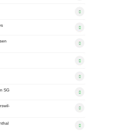
ys
usen
ln SG
swil-
nthal