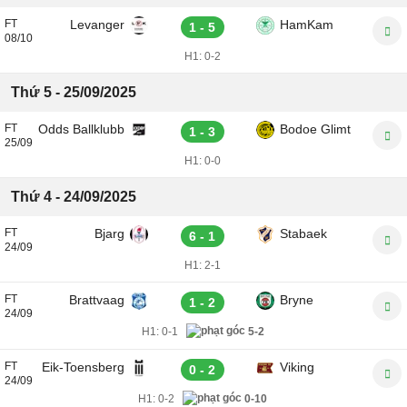
FT
Levanger
HamKam
1 - 5
08/10
H1:
0-2
Thứ 5 - 25/09/2025
FT
Odds Ballklubb
Bodoe Glimt
1 - 3
25/09
H1:
0-0
Thứ 4 - 24/09/2025
FT
Bjarg
Stabaek
6 - 1
24/09
H1:
2-1
FT
Brattvaag
Bryne
1 - 2
24/09
H1:
0-1
5-2
FT
Eik-Toensberg
Viking
0 - 2
24/09
H1:
0-2
0-10