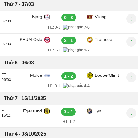
Thứ 7 - 07/03
FT
Bjarg
Viking
0 - 3
07/03
H1:
0-1
7-6
FT
KFUM Oslo
Tromsoe
2 - 1
07/03
H1:
1-1
1-2
Thứ 6 - 06/03
FT
Molde
Bodoe/Glimt
1 - 2
06/03
H1:
0-1
4-4
Thứ 7 - 15/11/2025
FT
Egersund
Lyn
3 - 2
15/11
H1:
1-2
Thứ 4 - 08/10/2025