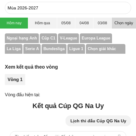
Chọn ngày
Hôm nay
Hôm qua
05/08
04/08
03/08
Ngoại hạng Anh
Cúp C1
V-League
Europa League
La Liga
Serie A
Bundesliga
Ligue 1
Chọn giải khác
Xem kết quả theo vòng
Vòng 1
Vòng đấu hiện tại:
Kết quả Cúp QG Na Uy
Lịch thi đấu Cúp QG Na Uy