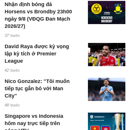
Nhận định bóng đá
Horsens vs Brondby 23h00
ngày 9/8 (VĐQG Đan Mạch
2026/27)
37' trước
David Raya được kỳ vọng
lập kỳ tích ở Premier
League
42' trước
Nico Gonzalez: "Tôi muốn
tiếp tục gắn bó với Man
City"
48' trước
Singapore vs Indonesia
hôm nay trực tiếp trên