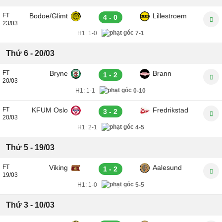
FT
Bodoe/Glimt
Lillestroem
4 - 0
23/03
H1:
1-0
7-1
Thứ 6 - 20/03
FT
Bryne
Brann
1 - 2
20/03
H1:
1-1
0-10
FT
KFUM Oslo
Fredrikstad
3 - 2
20/03
H1:
2-1
4-5
Thứ 5 - 19/03
FT
Viking
Aalesund
1 - 2
19/03
H1:
1-0
5-5
Thứ 3 - 10/03