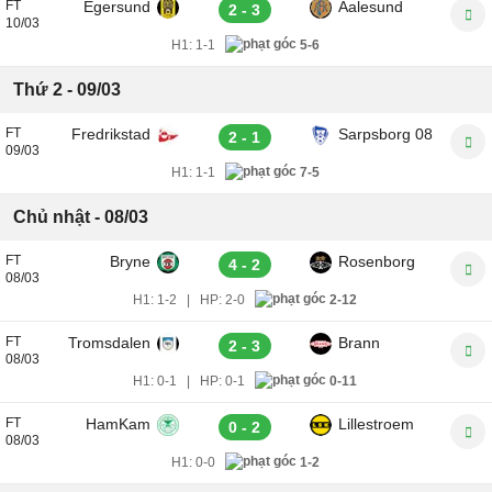
FT
Egersund
Aalesund
2 - 3
10/03
H1:
1-1
5-6
Thứ 2 - 09/03
FT
Fredrikstad
Sarpsborg 08
2 - 1
09/03
H1:
1-1
7-5
Chủ nhật - 08/03
FT
Bryne
Rosenborg
4 - 2
08/03
H1:
1-2
|
HP:
2-0
2-12
FT
Tromsdalen
Brann
2 - 3
08/03
H1:
0-1
|
HP:
0-1
0-11
FT
HamKam
Lillestroem
0 - 2
08/03
H1:
0-0
1-2