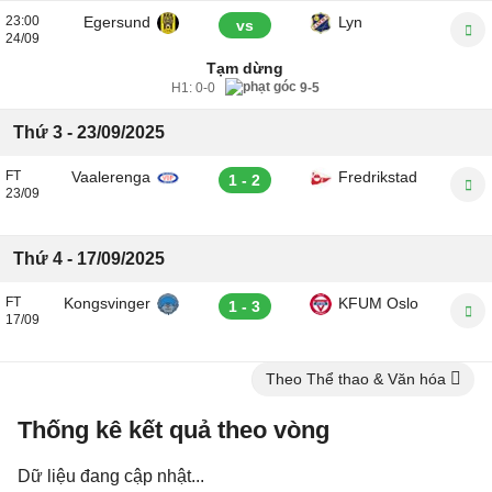
23:00
Egersund
Lyn
vs
24/09
Tạm dừng
H1:
0-0
9-5
Thứ 3 - 23/09/2025
FT
Vaalerenga
Fredrikstad
1 - 2
23/09
Thứ 4 - 17/09/2025
FT
Kongsvinger
KFUM Oslo
1 - 3
17/09
Theo Thể thao & Văn hóa
Thống kê kết quả theo vòng
Dữ liệu đang cập nhật...