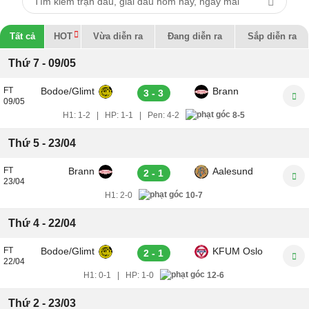
Tất cả
HOT
Vừa diễn ra
Đang diễn ra
Sắp diễn ra
Thứ 7 - 09/05
FT
Bodoe/Glimt
Brann
3 - 3
09/05
H1:
1-2
|
HP:
1-1
|
Pen:
4-2
8-5
Thứ 5 - 23/04
FT
Brann
Aalesund
2 - 1
23/04
H1:
2-0
10-7
Thứ 4 - 22/04
FT
Bodoe/Glimt
KFUM Oslo
2 - 1
22/04
H1:
0-1
|
HP:
1-0
12-6
Thứ 2 - 23/03