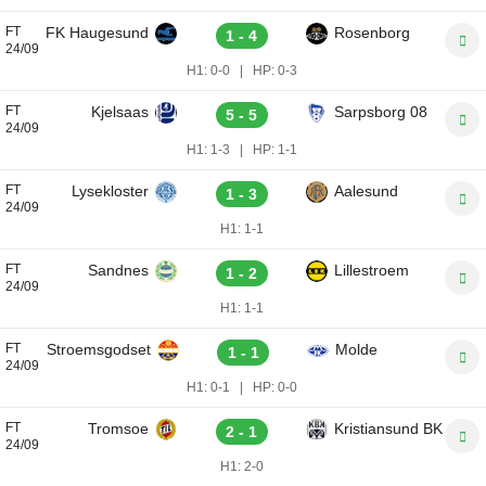
FT
FK Haugesund
Rosenborg
1 - 4
24/09
H1:
0-0
|
HP:
0-3
FT
Kjelsaas
Sarpsborg 08
5 - 5
24/09
H1:
1-3
|
HP:
1-1
FT
Lysekloster
Aalesund
1 - 3
24/09
H1:
1-1
FT
Sandnes
Lillestroem
1 - 2
24/09
H1:
1-1
FT
Stroemsgodset
Molde
1 - 1
24/09
H1:
0-1
|
HP:
0-0
FT
Tromsoe
Kristiansund BK
2 - 1
24/09
H1:
2-0