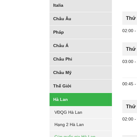
Italia
Thứ 
Châu Âu
02:00
-
Pháp
Châu Á
Thứ 
Châu Phi
03:00
-
Châu Mỹ
00:45
-
Thế Giới
Hà Lan
Thứ 
VĐQG Hà Lan
02:00
-
Hạng 2 Hà Lan
Cúp quốc gia Hà Lan