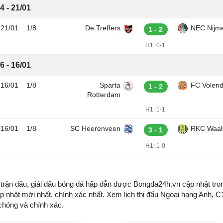
4 - 21/01
21/01
1/8
De Treffers
NEC Nijm
1 - 2
H1:
0-1
6 - 16/01
16/01
1/8
Sparta
FC Volen
1 - 2
Rotterdam
H1:
1-1
16/01
1/8
SC Heerenveen
RKC Waal
3 - 1
H1:
1-0
rận đấu, giải đấu bóng đá hấp dẫn được Bongda24h.vn cập nhật tron
p nhật mới nhất, chính xác nhất. Xem lịch thi đấu Ngoại hạng Anh, C1,
chóng và chính xác.