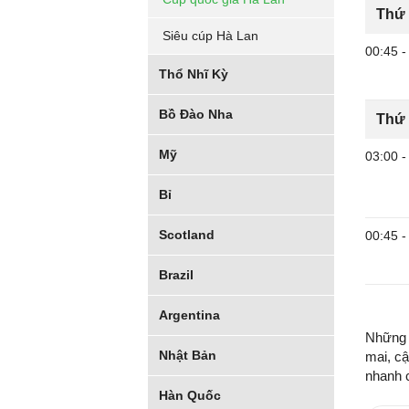
Thứ 
Siêu cúp Hà Lan
00:45
-
Thổ Nhĩ Kỳ
Bồ Đào Nha
Thứ 
Mỹ
03:00
-
Bỉ
Scotland
00:45
-
Brazil
Argentina
Những t
Nhật Bản
mai, cậ
nhanh 
Hàn Quốc