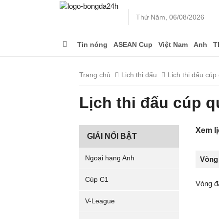
Thứ Năm, 06/08/2026
Tin nóng
ASEAN Cup
Việt Nam
Anh
T
Trang chủ
Lịch thi đấu
Lịch thi đấu cúp
Lịch thi đấu cúp 
Xem l
GIẢI NỔI BẬT
Ngoại hạng Anh
Vòng
Cúp C1
Vòng đấ
V-League