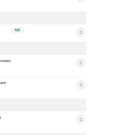
NĐ
nveen
dam
e