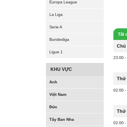
Europa League
La Liga
Serie A
Tất 
Bundesliga
Chủ 
Ligue 1
23:00
-
KHU VỰC
Thứ 
Anh
02:00
-
Việt Nam
Đức
Thứ 
Tây Ban Nha
02:00
-