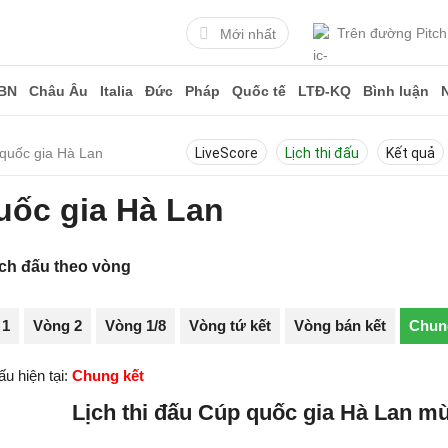
Trên đường Pitch
Mới nhất
BN
Châu Âu
Italia
Đức
Pháp
Quốc tế
LTĐ-KQ
Bình luận
 quốc gia Hà Lan
LiveScore
Lịch thi đấu
Kết quả
quốc gia Hà Lan
ịch đấu theo vòng
 1
Vòng 2
Vòng 1/8
Vòng tứ kết
Vòng bán kết
Chun
u hiện tại:
Chung kết
Lịch thi đấu Cúp quốc gia Hà Lan mù