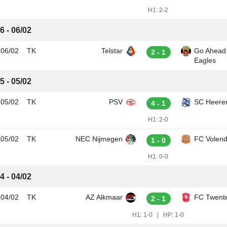
H1:
2-2
6 - 06/02
06/02
TK
Telstar
Go Ahead
2 - 1
Eagles
5 - 05/02
05/02
TK
PSV
SC Heere
4 - 1
H1:
2-0
05/02
TK
NEC Nijmegen
FC Volen
1 - 0
H1:
0-0
4 - 04/02
04/02
TK
AZ Alkmaar
FC Twent
2 - 1
H1:
1-0
|
HP:
1-0