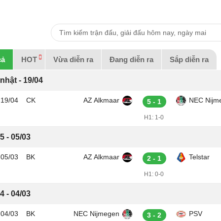
cả
HOT
Vừa diễn ra
Đang diễn ra
Sắp diễn ra
nhật - 19/04
19/04
CK
AZ Alkmaar
NEC Nijm
5 - 1
H1:
1-0
5 - 05/03
05/03
BK
AZ Alkmaar
Telstar
2 - 1
H1:
0-0
4 - 04/03
04/03
BK
NEC Nijmegen
PSV
3 - 2