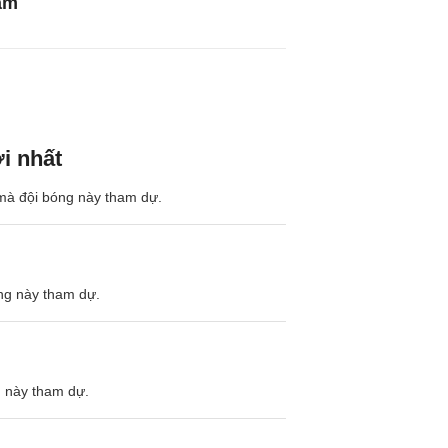
am
i nhất
 mà đội bóng này tham dự.
óng này tham dự.
g này tham dự.