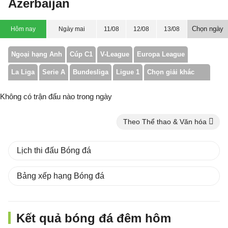
Azerbaijan
Chọn ngày
Hôm nay
Ngày mai
11/08
12/08
13/08
Ngoại hạng Anh
Cúp C1
V-League
Europa League
La Liga
Serie A
Bundesliga
Ligue 1
Chọn giải khác
Không có trận đấu nào trong ngày
Theo Thể thao & Văn hóa
Lịch thi đấu Bóng đá
Bảng xếp hạng Bóng đá
Kết quả bóng đá đêm hôm