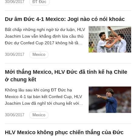
30/06/2017
ĐT Đức
Leverkusen đã tỏ ra rất thất vọng.
Dư âm Đức 4-1 Mexico: Jogi nào có nói khoác
Bất chấp những nghi ngờ từ dư luận, HLV
Joachim Low vẫn khẳng định lứa cầu thủ
Đức dự Confed Cup 2017 không hề tầm
thường. Chiến thắng 4-1 trước Mexico
30/06/2017
Mexico
mới đây thêm một lần chứng minh ông
không hề nói khoác.
Mới thắng Mexico, HLV Đức đã tính kế hạ Chile
ở chung kết
Không lâu sau khi cùng ĐT Đức hạ
Mexico 4-1 tại bán kết Confed Cup, HLV
Joachim Low đã nghĩ tới chung kết với
Chile.
30/06/2017
Mexico
HLV Mexico không phục chiến thắng của Đức