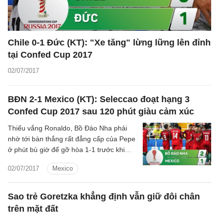
Chile 0-1 Đức (KT): "Xe tăng" lừng lững lên đỉnh
tại Confed Cup 2017
02/07/2017
BĐN 2-1 Mexico (KT): Seleccao đoạt hạng 3
Confed Cup 2017 sau 120 phút giàu cảm xúc
Thiếu vắng Ronaldo, Bồ Đào Nha phải
nhờ tới bàn thắng rất đẳng cấp của Pepe
ở phút bù giờ để gỡ hòa 1-1 trước khi
vượt lên thắng 2-1 trong hiệp phụ, trận
02/07/2017
Mexico
tranh hạng 3 Confed Cup.
Sao trẻ Goretzka khẳng định vẫn giữ đôi chân
trên mặt đất