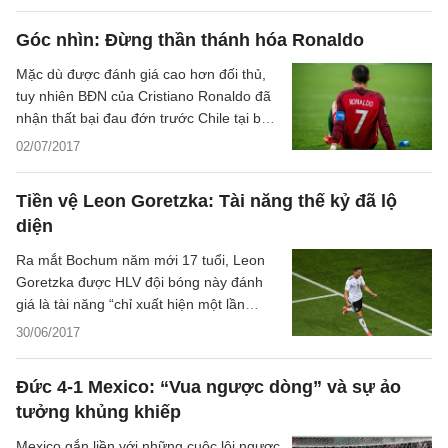
Góc nhìn: Đừng thần thánh hóa Ronaldo
Mặc dù được đánh giá cao hơn đối thủ,
tuy nhiên BĐN của Cristiano Ronaldo đã
nhận thất bại đau đớn trước Chile tại bán
kết Confed Cup 2017 vừa qua. Và người
02/07/2017
ta mới chợt nhận ra một điều, rằng
Ronaldo không phải thần thánh.
Tiền vệ Leon Goretzka: Tài năng thế kỷ đã lộ
diện
Ra mắt Bochum năm mới 17 tuổi, Leon
Goretzka được HLV đội bóng này đánh
giá là tài năng “chỉ xuất hiện một lần
trong cả thế kỷ”. Phải chờ đến sau 5
30/06/2017
năm, phát biểu ấy mới được kiểm chứng.
Đức 4-1 Mexico: “Vua ngược dòng” và sự ảo
tưởng khủng khiếp
Mexico gắn liền với những cuộc lội ngược