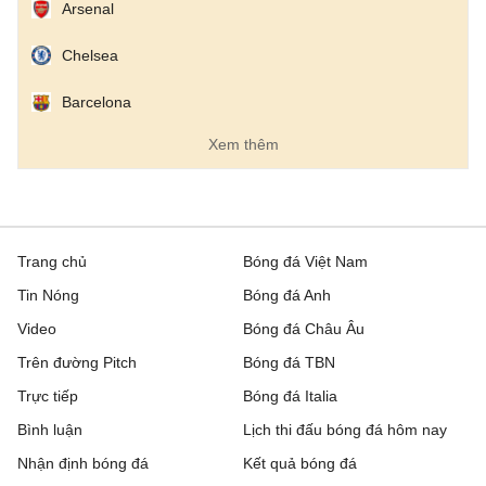
Arsenal
Metz
2 - 1
Guingamp
Chelsea
Montpellier
1 - 1
Dijon
Barcelona
Nantes
0 - 1
Red Star
Xem thêm
Pau
0 - 1
FC Annecy
Rodez
3 - 1
Laval
Trang chủ
Bóng đá Việt Nam
Sochaux
0 - 3
Saint-Etien
Tin Nóng
Bóng đá Anh
Video
Bóng đá Châu Âu
VĐQG Bồ Đào Nha, Hôm nay - 09/08
Trên đường Pitch
Bóng đá TBN
Vitoria de Guimaraes
0 - 1
Arouca
Trực tiếp
Bóng đá Italia
Bình luận
Lịch thi đấu bóng đá hôm nay
VĐQG Argentina, Hôm nay - 09/08
Nhận định bóng đá
Kết quả bóng đá
Atletico Tucuman
1 - 2
Sarmiento