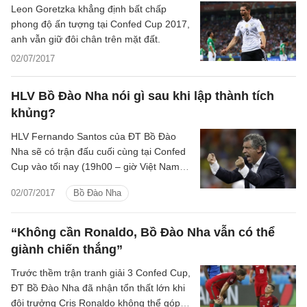
Leon Goretzka khẳng định bất chấp
phong độ ấn tượng tại Confed Cup 2017,
anh vẫn giữ đôi chân trên mặt đất.
02/07/2017
HLV Bồ Đào Nha nói gì sau khi lập thành tích
khủng?
HLV Fernando Santos của ĐT Bồ Đào
Nha sẽ có trận đấu cuối cùng tại Confed
Cup vào tối nay (19h00 – giờ Việt Nam)
tiếp đón Mexico. Và ông muốn toàn đội
02/07/2017
Bồ Đào Nha
hướng về phía trước với sự tự tin cao độ.
“Không cần Ronaldo, Bồ Đào Nha vẫn có thể
giành chiến thắng”
Trước thềm trận tranh giải 3 Confed Cup,
ĐT Bồ Đào Nha đã nhận tổn thất lớn khi
đội trưởng Cris Ronaldo không thể góp