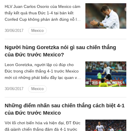
HLV Juan Carlos Osorio của Mexico cảm
thấy kết quả thua Đức 1-4 tại bán kết
Confed Cup không phản ánh đúng nỗ lực
của họ.
30/06/2017
Mexico
Người hùng Goretzka nói gì sau chiến thắng
của Đức trước Mexico?
Leon Goretzka, người lập cú đúp cho
Đức trong chiến thắng 4-1 trước Mexico
mới có những phát biểu đầy lạc quan về
tương lai đội tuyển của mình tại Confed
30/06/2017
Mexico
Cup 2017.
Những điểm nhấn sau chiến thắng cách biệt 4-1
của Đức trước Mexico
Với lối chơi biến hóa và hiện đại, ĐT Đức
đã giành chiến thắng đậm đà 4-1 trước