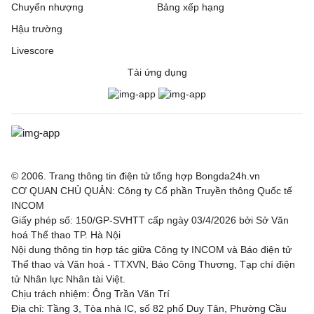
Chuyển nhượng
Bảng xếp hạng
Hậu trường
Deportivo Riestra
2 - 0
Estudiantes de la
Plata
Livescore
Tải ứng dụng
VĐQG Bỉ, Hôm nay - 09/08
St.Truiden
1 - 1
Lommel
Westerlo
1 - 5
Union St.Gilloise
VĐQG Brazil, Hôm nay - 09/08
© 2006. Trang thông tin điện tử tổng hợp Bongda24h.vn
CƠ QUAN CHỦ QUẢN: Công ty Cổ phần Truyền thông Quốc tế
Gremio
2 - 1
Sao Paulo
INCOM
Giấy phép số: 150/GP-SVHTT cấp ngày 03/4/2026 bởi Sở Văn
hoá Thể thao TP. Hà Nội
VĐQG Bồ Đào Nha, Hôm nay - 09/08
Nội dung thông tin hợp tác giữa Công ty INCOM và Báo điện tử
Thể thao và Văn hoá - TTXVN, Báo Công Thương, Tạp chí điện
CF Estrela da
2 - 2
Sporting
tử Nhân lực Nhân tài Việt.
Amadora
Chịu trách nhiệm: Ông Trần Văn Trí
Địa chỉ: Tầng 3, Tòa nhà IC, số 82 phố Duy Tân, Phường Cầu
VĐQG Argentina, Hôm nay - 09/08