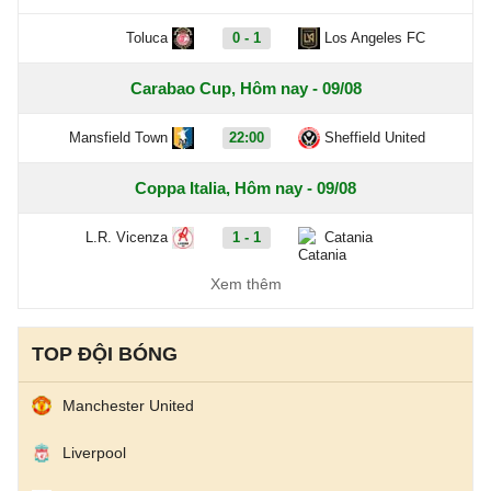
Toluca
0 - 1
Los Angeles FC
Carabao Cup, Hôm nay - 09/08
Mansfield Town
22:00
Sheffield United
Coppa Italia, Hôm nay - 09/08
L.R. Vicenza
1 - 1
Catania
Xem thêm
Ascoli
3 - 1
Potenza
Ligue 2, Hôm nay - 09/08
TOP ĐỘI BÓNG
Boulogne
0 - 0
Nancy
Manchester United
Clermont Foot 63
0 - 0
Reims
Liverpool
Dunkerque
4 - 2
Grenoble