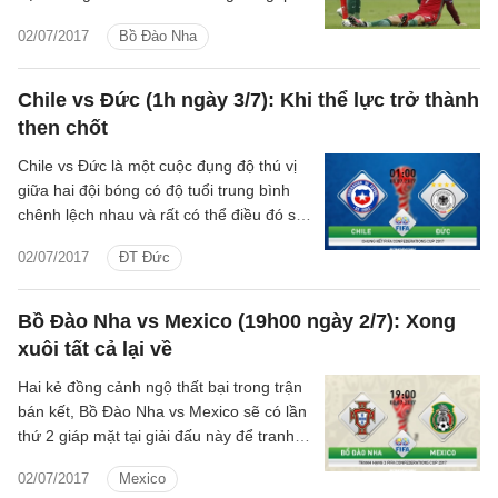
mặt. Tuy nhiên theo hậu vệ Cedric
02/07/2017
Bồ Đào Nha
Soares, điều này không thành vấn đề.
Chile vs Đức (1h ngày 3/7): Khi thể lực trở thành
then chốt
Chile vs Đức là một cuộc đụng độ thú vị
giữa hai đội bóng có độ tuổi trung bình
chênh lệch nhau và rất có thể điều đó sẽ
mang ý nghĩa quyết định ở chung kết
02/07/2017
ĐT Đức
Confed Cup 2017.
Bồ Đào Nha vs Mexico (19h00 ngày 2/7): Xong
xuôi tất cả lại về
Hai kẻ đồng cảnh ngộ thất bại trong trận
bán kết, Bồ Đào Nha vs Mexico sẽ có lần
thứ 2 giáp mặt tại giải đấu này để tranh
hạng 3 chung cuộc.
02/07/2017
Mexico