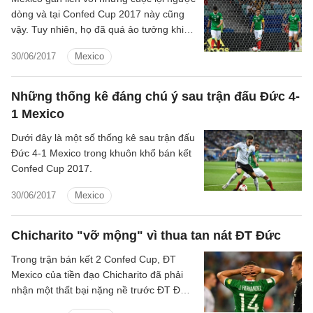
dòng và tại Confed Cup 2017 này cũng
vậy. Tuy nhiên, họ đã quá ảo tưởng khi
nghĩ rằng có thể làm điều đó trước một
30/06/2017
Mexico
tên tuổi như ĐT Đức.
Những thống kê đáng chú ý sau trận đấu Đức 4-
1 Mexico
Dưới đây là một số thống kê sau trận đấu
Đức 4-1 Mexico trong khuôn khổ bán kết
Confed Cup 2017.
30/06/2017
Mexico
Chicharito "vỡ mộng" vì thua tan nát ĐT Đức
Trong trận bán kết 2 Confed Cup, ĐT
Mexico của tiền đạo Chicharito đã phải
nhận một thất bại nặng nề trước ĐT Đức.
Và chân sút đang khoác áo Bayer