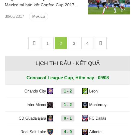
Mexico tại bán kết Confed Cup 2017.
Dưới đây là một số điều rút ra sau 90
30/06/2017
Mexico
phút sôi nổi trên sân Olimpiyskiy.
1
2
3
4
LỊCH THI ĐẤU - KẾT QUẢ
Concacaf League Cup, Hôm nay - 09/08
Orlando City
1 - 2
Leon
Inter Miami
1 - 2
Monterrey
CD Guadalajara
0 - 1
FC Dallas
Real Salt Lake
4 - 0
Atlante