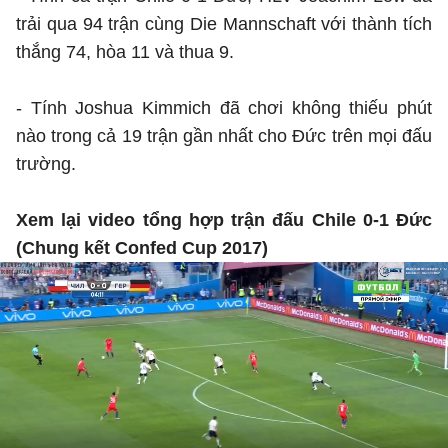
trải qua 94 trận cùng Die Mannschaft với thành tích
thắng 74, hòa 11 và thua 9.
- Tính Joshua Kimmich đã chơi không thiếu phút
nào trong cả 19 trận gần nhất cho Đức trên mọi đấu
trường.
Xem lại video tổng hợp trận đấu Chile 0-1 Đức
(Chung kết Confed Cup 2017)