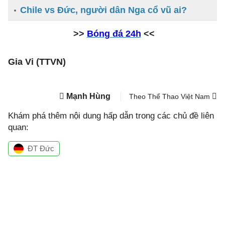
Chile vs Đức, người dân Nga cổ vũ ai?
>>
Bóng đá 24h
<<
Gia Vi (TTVN)
Mạnh Hùng
Theo Thể Thao Việt Nam
Khám phá thêm nội dung hấp dẫn trong các chủ đề liên
quan:
ĐT Đức