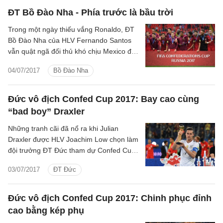
ĐT Bồ Đào Nha - Phía trước là bầu trời
Trong một ngày thiếu vắng Ronaldo, ĐT
Bồ Đào Nha của HLV Fernando Santos
vẫn quật ngã đối thủ khó chịu Mexico để
giành vị trí thứ 3 chung cuộc. Và nếu
04/07/2017
Bồ Đào Nha
tổng kết lại giải đấu của Bồ Đào Nha, từ
chính xác nhất sẽ là: Thành công.
Đức vô địch Confed Cup 2017: Bay cao cùng
“bad boy” Draxler
Những tranh cãi đã nổ ra khi Julian
Draxler được HLV Joachim Low chọn làm
đội trưởng ĐT Đức tham dự Confed Cup
2017. Nhưng rồi chàng trai bị cho là thiếu
03/07/2017
ĐT Đức
đứng đắn ấy đã trở thành niềm cảm
hứng góp công lớn giúp Die Mannschaft
đăng quang tại giải đấu trên đất Nga.
Đức vô địch Confed Cup 2017: Chinh phục đỉnh
cao bằng kép phụ