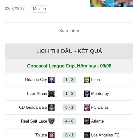
Confed Cup 2017 khép lại.
03/07/2017
Mexico
Xem thêm
LỊCH THI ĐẤU - KẾT QUẢ
Concacaf League Cup, Hôm nay - 09/08
Orlando City
1 - 2
Leon
Inter Miami
1 - 2
Monterrey
CD Guadalajara
0 - 1
FC Dallas
Real Salt Lake
4 - 0
Atlante
Toluca
0 - 1
Los Angeles FC