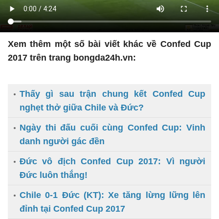
Xem thêm một số bài viết khác về Confed Cup
2017 trên trang bongda24h.vn:
Thấy gì sau trận chung kết Confed Cup
nghẹt thở giữa Chile và Đức?
Ngày thi đấu cuối cùng Confed Cup: Vinh
danh người gác đền
Đức vô địch Confed Cup 2017: Vì người
Đức luôn thắng!
Chile 0-1 Đức (KT): Xe tăng lừng lững lên
đỉnh tại Confed Cup 2017