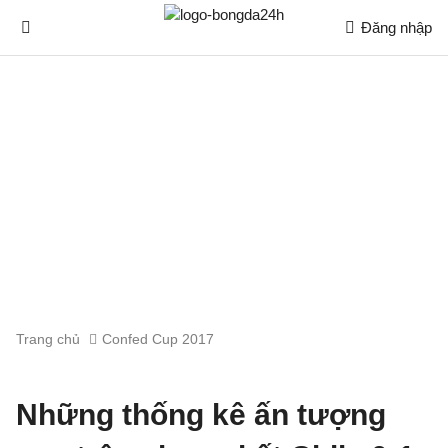
Đăng nhập
Trang chủ
Confed Cup 2017
Những thống kê ấn tượng