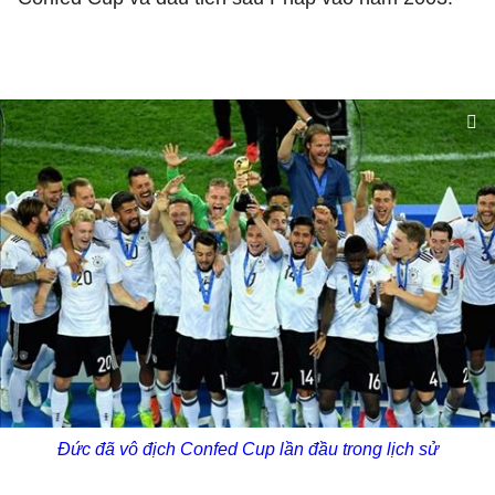
Đức đã vô địch Confed Cup lần đầu trong lịch sử