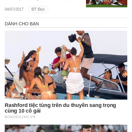
về nền bóng đá nước này.
04/07/2017
ĐT Đức