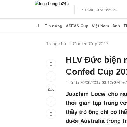
Thứ Sáu, 07/08/2026
Tin nóng
ASEAN Cup
Việt Nam
Anh
T
Trang chủ
Confed Cup 2017
HLV Đức biện 
Confed Cup 20
Thứ Ba 20/06/2017 03:12(GMT+7
Zalo
Joachim Loew cho rằn
thời gian tập trung v
thầy trò ông chỉ có th
dưới Australia trong t