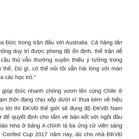
a Đức trong trận đấu với Australia. Cả hàng tấn
ông duy trì được phong độ ổn định, thế trận dễ
cầu thủ vẫn thường xuyên thiếu ý tưởng trong
thể. Dù gì, có thể nói tôi vẫn hài lòng với màn
a các học trò.”
c giúp Đức nhanh chóng vươn lên cùng Chile ở
ạm thời đang chịu xếp dưới vì thua kém về hiệu
ấu tới thì ĐKVĐ thế giới sẽ đụng độ ĐKVĐ Nam
ư để quyết định cho tấm vé bán kết với ngôi đầu
Đào Nha ở bảng A chính là ba ứng cử viên sáng
ch Confed Cup 2017 năm nay, dù cho nhà ĐKVĐ