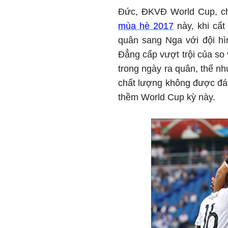
Đức, ĐKVĐ World Cup, ch
mùa hè 2017
này, khi cất
quân sang Nga với đội hì
Đẳng cấp vượt trội của so 
trong ngày ra quân, thế nh
chất lượng không được đán
thềm World Cup kỳ này.