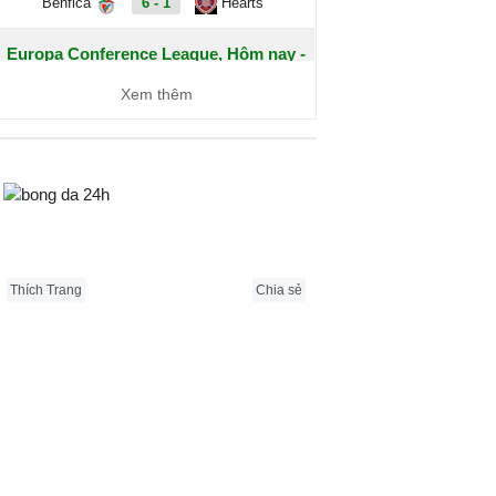
Benfica
6 - 1
Hearts
Europa Conference League, Hôm nay -
07/08
Xem thêm
Dynamo Kyiv
1 - 0
Qarabag
FC Sheriff
1 - 3
St. Gallen
Bongda24h.vn
Inter Club
2 - 0
Flora Tallinn
d'Escaldes
Thích Trang
Chia sẻ
Debrecen
0 - 3
FC
Copenhagen
Zalgiris
2 - 5
Hajduk Split
Vilnius
Riga FC
1 - 0
Gyori ETO
IFK
0 - 1
Gent