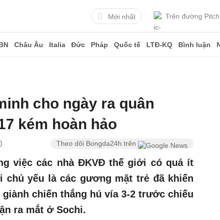
Trên đường Pitch
Mới nhất
BN
Châu Âu
Italia
Đức
Pháp
Quốc tế
LTĐ-KQ
Bình luận
minh cho ngày ra quân
17 kém hoàn hảo
)
Theo dõi Bongda24h trên
g việc các nhà ĐKVĐ thế giới có quá ít
ới chủ yếu là các gương mặt trẻ đã khiến
ể giành chiến thắng hú vía 3-2 trước chiếu
rận ra mắt ở Sochi.