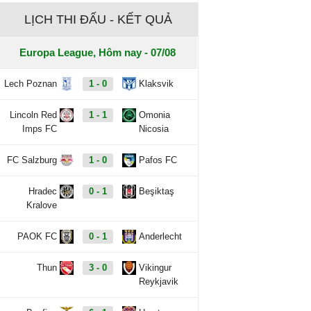
LỊCH THI ĐẤU - KẾT QUẢ
Europa League, Hôm nay - 07/08
Lech Poznan
1 - 0
Klaksvik
Lincoln Red
1 - 1
Omonia
Imps FC
Nicosia
FC Salzburg
1 - 0
Pafos FC
Hradec
0 - 1
Beşiktaş
Kralove
PAOK FC
0 - 1
Anderlecht
Thun
3 - 0
Vikingur
Reykjavik