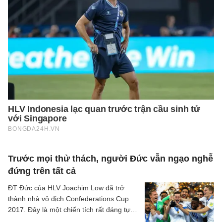
Trước mọi thử thách, người Đức vẫn ngạo nghễ
đứng trên tất cả
ĐT Đức của HLV Joachim Low đã trở
thành nhà vô địch Confederations Cup
2017. Đây là một chiến tích rất đáng tự
hào khi lần đầu tiên trong lịch sử, Die