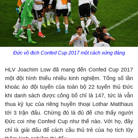
Đức vô địch Confed Cup 2017 một cách xứng đáng
HLV Joachim Low đã mang đến Confed Cup 2017
một đội hình thiếu nhiều kinh nghiệm. Tổng số lần
khoác áo đội tuyển của toàn bộ 22 tuyển thủ Đức
khi danh sách được công bố chỉ là 147, tức là vẫn
thua kỷ lục của riêng huyền thoại Lothar Matthaus
tới 3 trận đấu. Chừng đó là đủ để cho thấy người
Đức coi nhẹ Confed Cup như thế nào. Với họ, đây
chỉ là giải đấu để cách cầu thủ trẻ của họ tích lũy