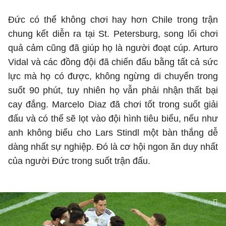
Đức có thể không chơi hay hơn Chile trong trận
chung kết diễn ra tại St. Petersburg, song lối chơi
quả cảm cũng đã giúp họ là người đoạt cúp. Arturo
Vidal và các đồng đội đã chiến đấu bằng tất cả sức
lực mà họ có được, không ngừng di chuyển trong
suốt 90 phút, tuy nhiên họ vẫn phải nhận thất bại
cay đắng. Marcelo Diaz đã chơi tốt trong suốt giải
đấu và có thể sẽ lọt vào đội hình tiêu biểu, nếu như
anh không biếu cho Lars Stindl một bàn thắng dễ
dàng nhất sự nghiệp. Đó là cơ hội ngon ăn duy nhất
của người Đức trong suốt trận đấu.