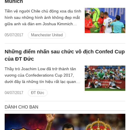
Munich
Tiền vệ người Chile chủ động xoa dịu tình
hình sau những hình ảnh không đẹp mắt
giữa anh và đàn em Joshua Kimmich
trong trận Chile 0-1 Đức chung kết
05/07/2017
Manchester United
Confed Cup 2017.
Những điểm nhấn sau chức vô địch Confed Cup
của ĐT Đức
Thầy trò Joachim Low đã trở thành tân
vương của Confederations Cup 2017,
dưới đây là những tín hiệu rất lạc quan
về nền bóng đá nước này.
04/07/2017
ĐT Đức