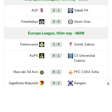
AGF
2 - 1
Sabah FK
Fenerbahçe
2 - 0
Sturm Graz
Europa League, Hôm nay - 06/08
Ferencvaros
1 - 0
Gornik Zabrze
KuPS
0 - 1
CS Universitat
Craiova
Maccabi Tel Aviv
0 - 1
PFC CSKA Sofia
Jagiellonia Bialystok
0 - 1
Rangers
X
Europa Conference League, Hôm nay - 06/08
Brann
0 - 1
Apollon Limassol