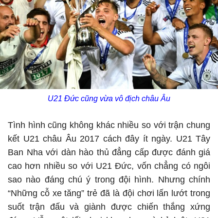
U21 Đức cũng vừa vô địch châu Âu
Tình hình cũng không khác nhiều so với trận chung
kết U21 châu Âu 2017 cách đây ít ngày. U21 Tây
Ban Nha với dàn hào thủ đẳng cấp được đánh giá
cao hơn nhiều so với U21 Đức, vốn chẳng có ngôi
sao nào đáng chú ý trong đội hình. Nhưng chính
“Những cỗ xe tăng” trẻ đã là đội chơi lấn lướt trong
suốt trận đấu và giành được chiến thắng xứng