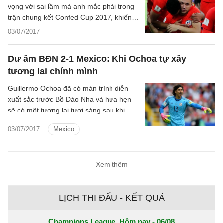
vọng với sai lầm mà anh mắc phải trong
trận chung kết Confed Cup 2017, khiến
đội tuyển Chile phải nhận trận thua cay
03/07/2017
đắng với tỷ số tối thiểu.
Dư âm BĐN 2-1 Mexico: Khi Ochoa tự xây
tương lai chính mình
Guillermo Ochoa đã có màn trình diễn
xuất sắc trước Bồ Đào Nha và hứa hẹn
sẽ có một tương lai tươi sáng sau khi
Confed Cup 2017 khép lại.
03/07/2017
Mexico
Xem thêm
LỊCH THI ĐẤU - KẾT QUẢ
Champions League, Hôm nay - 06/08