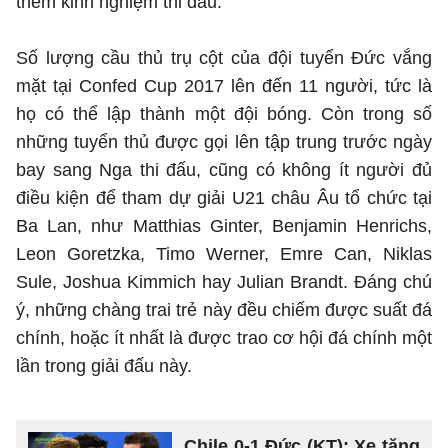
thêm kinh nghiệm thi đấu.
Số lượng cầu thủ trụ cột của đội tuyển Đức vắng
mặt tại Confed Cup 2017 lên đến 11 người, tức là
họ có thể lập thành một đội bóng. Còn trong số
những tuyển thủ được gọi lên tập trung trước ngày
bay sang Nga thi đấu, cũng có không ít người đủ
điều kiện để tham dự giải U21 châu Âu tổ chức tại
Ba Lan, như Matthias Ginter, Benjamin Henrichs,
Leon Goretzka, Timo Werner, Emre Can, Niklas
Sule, Joshua Kimmich hay Julian Brandt. Đáng chú
ý, những chàng trai trẻ này đều chiếm được suất đá
chính, hoặc ít nhất là được trao cơ hội đá chính một
lần trong giải đấu này.
Chile 0-1 Đức (KT): Xe tăng