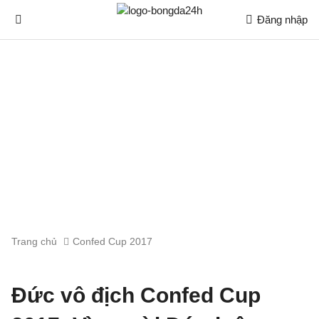
Đăng nhập
Trang chủ
Confed Cup 2017
Đức vô địch Confed Cup