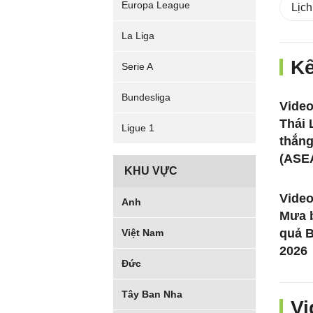
Europa League
Lịch
La Liga
Kế
Serie A
Bundesliga
Video
Thái 
Ligue 1
thắn
(ASE
KHU VỰC
Video
Anh
Mưa b
quả 
Việt Nam
2026
Đức
Tây Ban Nha
Vi