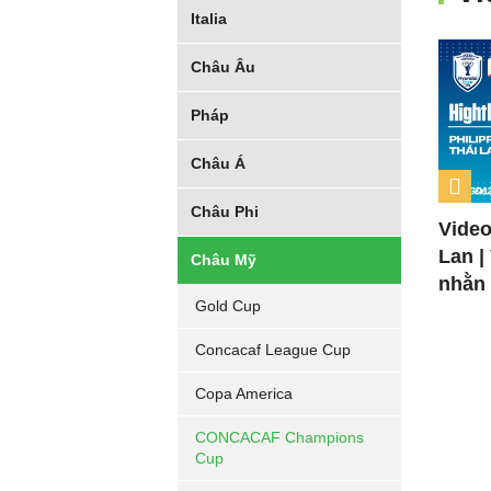
Italia
Châu Âu
Pháp
Châu Á
Châu Phi
Video
Lan |
Châu Mỹ
nhằn
Gold Cup
Concacaf League Cup
Copa America
CONCACAF Champions
Cup