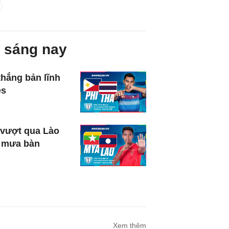
 sáng nay
thắng bản lĩnh
es
vượt qua Lào
 mưa bàn
Xem thêm