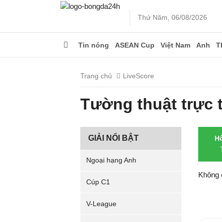
Thứ Năm, 06/08/2026
Tin nóng
ASEAN Cup
Việt Nam
Anh
T
Trang chủ
LiveScore
Tường thuật trực
GIẢI NỔI BẬT
H
Ngoại hạng Anh
Không 
Cúp C1
V-League