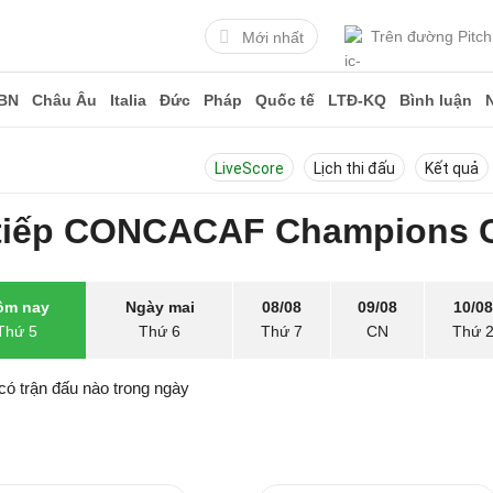
Trên đường Pitch
Mới nhất
BN
Châu Âu
Italia
Đức
Pháp
Quốc tế
LTĐ-KQ
Bình luận
LiveScore
Lịch thi đấu
Kết quả
 tiếp CONCACAF Champions 
ôm nay
Ngày mai
08/08
09/08
10/08
Thứ 5
Thứ 6
Thứ 7
CN
Thứ 
có trận đấu nào trong ngày