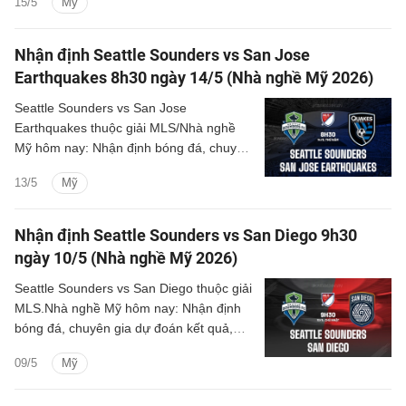
15/5
Mỹ
nghề Mỹ MLS hôm nay.
Nhận định Seattle Sounders vs San Jose
Earthquakes 8h30 ngày 14/5 (Nhà nghề Mỹ 2026)
Seattle Sounders vs San Jose
Earthquakes thuộc giải MLS/Nhà nghề
Mỹ hôm nay: Nhận định bóng đá, chuyên
gia dự đoán kết quả, thông tin phân tích
13/5
Mỹ
tỷ số trận đấu.
Nhận định Seattle Sounders vs San Diego 9h30
ngày 10/5 (Nhà nghề Mỹ 2026)
Seattle Sounders vs San Diego thuộc giải
MLS.Nhà nghề Mỹ hôm nay: Nhận định
bóng đá, chuyên gia dự đoán kết quả,
thông tin phân tích tỷ số trận đấu.
09/5
Mỹ