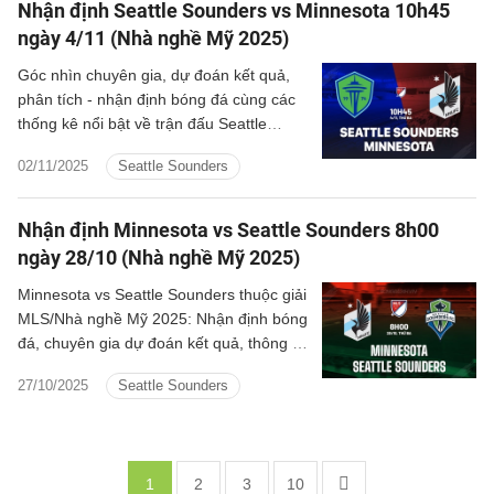
Nhận định Seattle Sounders vs Minnesota 10h45
ngày 4/11 (Nhà nghề Mỹ 2025)
Góc nhìn chuyên gia, dự đoán kết quả,
phân tích - nhận định bóng đá cùng các
thống kê nổi bật về trận đấu Seattle
Sounders vs Minnesota thuộc giải Nhà
02/11/2025
Seattle Sounders
nghề Mỹ MLS hôm nay.
Nhận định Minnesota vs Seattle Sounders 8h00
ngày 28/10 (Nhà nghề Mỹ 2025)
Minnesota vs Seattle Sounders thuộc giải
MLS/Nhà nghề Mỹ 2025: Nhận định bóng
đá, chuyên gia dự đoán kết quả, thông tin
phân tích tỷ số trận đấu.
27/10/2025
Seattle Sounders
1
2
3
10