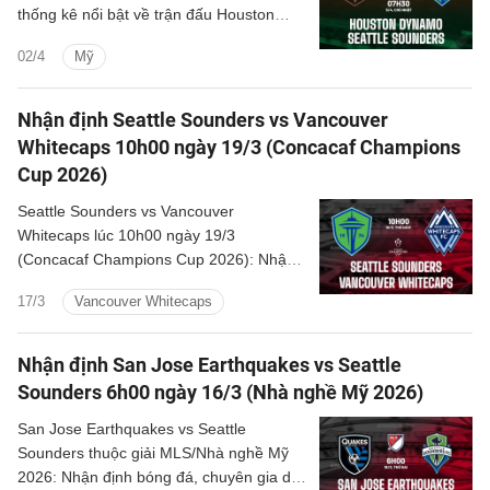
thống kê nổi bật về trận đấu Houston
Dynamo vs Seattle Sounders thuộc giải
02/4
Mỹ
Nhà nghề Mỹ MLS hôm nay.
Nhận định Seattle Sounders vs Vancouver
Whitecaps 10h00 ngày 19/3 (Concacaf Champions
Cup 2026)
Seattle Sounders vs Vancouver
Whitecaps lúc 10h00 ngày 19/3
(Concacaf Champions Cup 2026): Nhận
định bóng đá, góc nhìn chuyên gia, dự
17/3
Vancouver Whitecaps
đoán kết quả, phân tích trận đấu, thống
kê về hai đội.
Nhận định San Jose Earthquakes vs Seattle
Sounders 6h00 ngày 16/3 (Nhà nghề Mỹ 2026)
San Jose Earthquakes vs Seattle
Sounders thuộc giải MLS/Nhà nghề Mỹ
2026: Nhận định bóng đá, chuyên gia dự