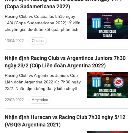
(Copa Sudamericana 2022)
Racing Club vs Cuiaba lúc 5h15 ngày
14/4 (Copa Sudamericana 2022): Ý kiến
chuyên gia, dự đoán kết quả, phân tích
chuyên môn, các thông tin bóng đá,
13/04/2022
Cuiaba
thống kê bên lề trước trận đấu.
Nhận định Racing Club vs Argentinos Juniors 7h30
ngày 23/2 (Cúp Liên đoàn Argentina 2022)
Racing Club vs Argentinos Juniors Cúp
Liên đoàn Argentina 2022 lúc 7h30 ngày
23/2: Nhận định bóng đá, ý kiến chuyên
gia, dự đoán kết quả, phân tích chuyên
22/02/2022
Argentina
môn, các thông tin bóng đá, thống kê bên
lề trước trận đấu.
Nhận định Huracan vs Racing Club 7h30 ngày 5/12
(VĐQG Argentina 2021)