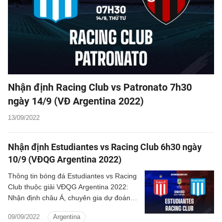
Nhận định Racing Club vs Patronato 7h30
ngày 14/9 (VĐ Argentina 2022)
13/09/2022
Nhận định Estudiantes vs Racing Club 6h30 ngày
10/9 (VĐQG Argentina 2022)
Thông tin bóng đá Estudiantes vs Racing
Club thuộc giải VĐQG Argentina 2022:
Nhận định châu Á, chuyên gia dự đoán
kết quả, tư vấn phân tích tỷ lệ, thống kê
09/09/2022
Argentina
chi tiết về trận đấu.