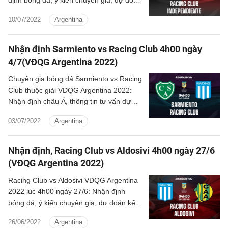
định bóng đá, ý kiến chuyên gia, dự đoán
kết quả, phân tích chuyên môn, các
10/07/2022
Argentina
thông tin bóng đá, thống kê bên lề trước
trận đấu.
Nhận định Sarmiento vs Racing Club 4h00 ngày
4/7(VĐQG Argentina 2022)
Chuyên gia bóng đá Sarmiento vs Racing
Club thuộc giải VĐQG Argentina 2022:
Nhận định châu Á, thông tin tư vấn dự
đoán kết quả, phân tích - thống kê tỷ lệ
03/07/2022
Argentina
chi tiết về trận đấu.
Nhận định, Racing Club vs Aldosivi 4h00 ngày 27/6
(VĐQG Argentina 2022)
Racing Club vs Aldosivi VĐQG Argentina
2022 lúc 4h00 ngày 27/6: Nhận định
bóng đá, ý kiến chuyên gia, dự đoán kết
quả, phân tích chuyên môn, các thông tin
26/06/2022
Argentina
bóng đá, thống kê bên lề trước trận đấu.