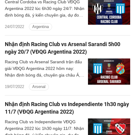
Central Cordoba vs Racing Club VĐQG
Argentina 2022 lúc 6h30 ngày 24/7: Nhận
định bóng đá, ý kiến chuyên gia, dự đoán
kết quả, phân tích chuyên môn, các
24/07/2022
Argentina
thông tin bóng đá, thống kê bên lề trước
trận đấu.
Nhận định Racing Club vs Arsenal Sarandi 5h00
ngày 20/7 (VĐQG Argentina 2022)
Racing Club vs Arsenal Sarandi trận đấu
giải VĐQG Argentina 2022 hôm nay:
Nhận định bóng đá, chuyên gia châu Á,
tư vấn dự đoán kết quả, phân tích tỷ lệ,
19/07/2022
Arsenal
thống kê về hai đội.
Nhận định Racing Club vs Independiente 1h30 ngày
11/7 (VĐQG Argentina 2022)
Racing Club vs Independiente VĐQG
Argentina 2022 lúc 1h30 ngày 11/7: Nhận