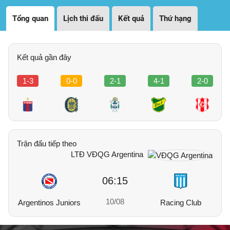
Tổng quan
Lịch thi đấu
Kết quả
Thứ hạng
Kết quả gần đây
1-3
0-0
2-1
4-1
2-0
Trận đấu tiếp theo
LTĐ VĐQG Argentina
06:15
10/08
Argentinos Juniors
Racing Club