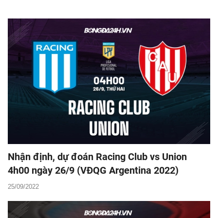
Nhận định, dự đoán Racing Club vs Union
4h00 ngày 26/9 (VĐQG Argentina 2022)
25/09/2022