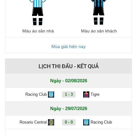
Màu áo sân nhà
Màu áo sân khách
Mùa giải hiện nay
LỊCH THI ĐẤU - KẾT QUẢ
Ngày - 02/08/2026
Racing Club
1 - 3
Tigre
Ngày - 29/07/2026
Rosario Central
0 - 0
Racing Club