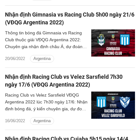
Nhận định Gimnasia vs Racing Club 5h00 ngày 21/6
(VĐQG Argentina 2022)
Thông tin bóng đá Gimnasia vs Racing
Club thuộc giải VĐQG Argentina 2022:
Chuyên gia nhận định châu Á, dự đoán
kết quả, phân tích - thống kê tỷ lệ về trận
20/06/2022
Argentina
đấu.
Nhận định Racing Club vs Velez Sarsfield 7h30
ngày 17/6 (VĐQG Argentina 2022)
Racing Club vs Velez Sarsfield VĐQG
Argentina 2022 lúc 7h30 ngày 17/6: Nhận
định bóng đá, ý kiến chuyên gia, dự đoán
kết quả, phân tích chuyên môn, các
16/06/2022
Argentina
thông tin bóng đá, thống kê bên lề trước
trận đấu.
Nhận định Racing Club vs Cuiaba 5h15 ngày 14/4