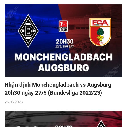
Nhận định Monchengladbach vs Augsburg
20h30 ngày 27/5 (Bundesliga 2022/23)
26/05/2023