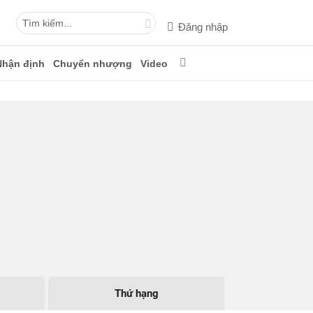
Đăng nhập
Nhận định
Chuyển nhượng
Video
Thứ hạng