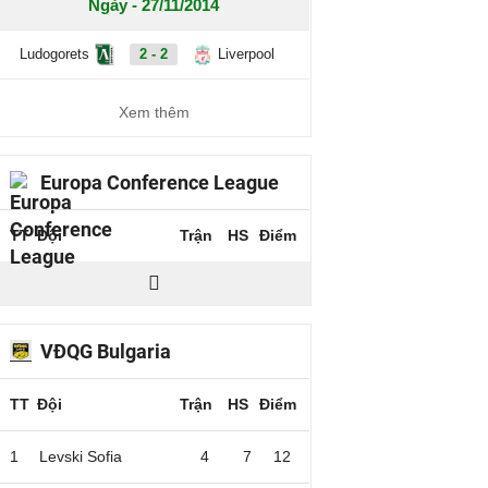
Ngày - 27/11/2014
Ludogorets
2 - 2
Liverpool
Xem thêm
Europa Conference League
TT
Đội
Trận
HS
Điểm
VĐQG Bulgaria
TT
Đội
Trận
HS
Điểm
1
Levski Sofia
4
7
12