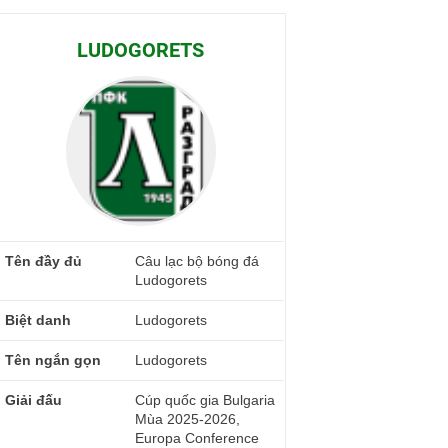
LUDOGORETS
Tên đầy đủ
Câu lạc bộ bóng đá
Ludogorets
Biệt danh
Ludogorets
Tên ngắn gọn
Ludogorets
Giải đấu
Cúp quốc gia Bulgaria
Mùa 2025-2026,
Europa Conference