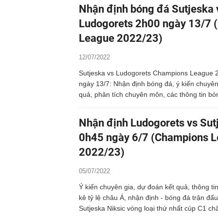
Nhận định bóng đá Sutjeska 
Ludogorets 2h00 ngày 13/7 
League 2022/23)
12/07/2022
Sutjeska vs Ludogorets Champions League 2
ngày 13/7: Nhận định bóng đá, ý kiến chuyên
quả, phân tích chuyên môn, các thông tin bó
bên lề trước trận đấu.
Nhận định Ludogorets vs Sut
0h45 ngày 6/7 (Champions 
2022/23)
05/07/2022
Ý kiến chuyên gia, dự đoán kết quả, thông tin
kê tỷ lệ châu Á, nhận định - bóng đá trận đấ
Sutjeska Niksic vòng loại thứ nhất cúp C1 c