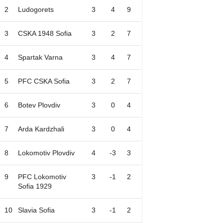
2
Ludogorets
3
4
9
3
CSKA 1948 Sofia
3
2
7
4
Spartak Varna
3
4
7
5
PFC CSKA Sofia
3
2
7
6
Botev Plovdiv
3
0
4
7
Arda Kardzhali
3
0
4
8
Lokomotiv Plovdiv
4
-3
3
9
PFC Lokomotiv
3
-1
2
Sofia 1929
10
Slavia Sofia
3
-1
2