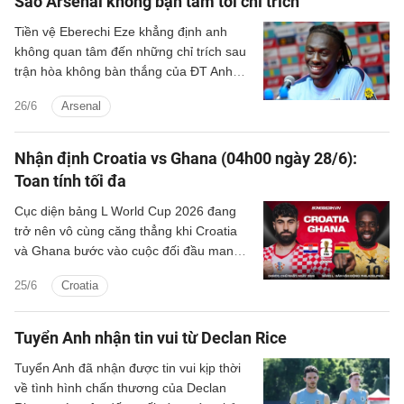
Sao Arsenal không bận tâm tới chỉ trích
Tiền vệ Eberechi Eze khẳng định anh
không quan tâm đến những chỉ trích sau
trận hòa không bàn thắng của ĐT Anh
trước Ghana.
26/6
Arsenal
Nhận định Croatia vs Ghana (04h00 ngày 28/6):
Toan tính tối đa
Cục diện bảng L World Cup 2026 đang
trở nên vô cùng căng thẳng khi Croatia
và Ghana bước vào cuộc đối đầu mang
tính quyết định tại sân Lincoln Financial
25/6
Croatia
Field vào Chủ nhật tới. Với Ghana, chỉ
cần tránh thất bại là đủ để giành quyền đi
tiếp. Trong khi đó, Croatia buộc phải
Tuyển Anh nhận tin vui từ Declan Rice
giành chiến thắng nếu muốn chiếm lấy vị
Tuyển Anh đã nhận được tin vui kịp thời
trí thứ 2 của chính Ghana. Một kết quả
về tình hình chấn thương của Declan
hòa sẽ giúp họ đi tiếp, nhưng chỉ với vị trí