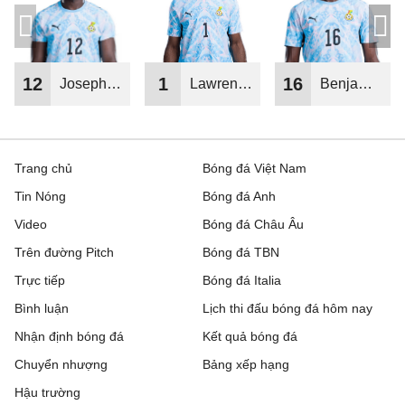
12
1
16
Joseph
Lawrence
Benjamin
Anang
Ati-Zigi
Asare
Trang chủ
Bóng đá Việt Nam
Tin Nóng
Bóng đá Anh
Video
Bóng đá Châu Âu
Trên đường Pitch
Bóng đá TBN
Trực tiếp
Bóng đá Italia
Bình luận
Lịch thi đấu bóng đá hôm nay
Nhận định bóng đá
Kết quả bóng đá
Chuyển nhượng
Bảng xếp hạng
Hậu trường