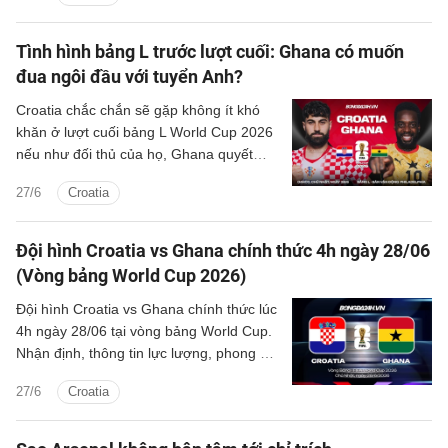
Tình hình bảng L trước lượt cuối: Ghana có muốn
đua ngôi đầu với tuyển Anh?
Croatia chắc chắn sẽ gặp không ít khó
khăn ở lượt cuối bảng L World Cup 2026
nếu như đối thủ của họ, Ghana quyết
tranh đấu đến cùng với tuyển Anh cho
27/6
Croatia
ngôi vị đầu bảng.
Đội hình Croatia vs Ghana chính thức 4h ngày 28/06
(Vòng bảng World Cup 2026)
Đội hình Croatia vs Ghana chính thức lúc
4h ngày 28/06 tại vòng bảng World Cup.
Nhận định, thông tin lực lượng, phong độ,
lịch sử đối đầu, sơ đồ đội hình Croatia vs
27/6
Croatia
Ghana.