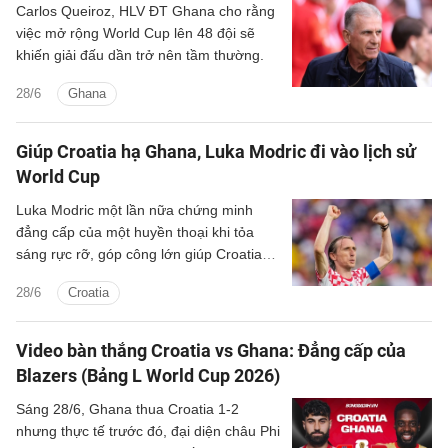
Carlos Queiroz, HLV ĐT Ghana cho rằng
việc mở rộng World Cup lên 48 đội sẽ
khiến giải đấu dần trở nên tầm thường.
28/6
Ghana
Giúp Croatia hạ Ghana, Luka Modric đi vào lịch sử
World Cup
Luka Modric một lần nữa chứng minh
đẳng cấp của một huyền thoại khi tỏa
sáng rực rỡ, góp công lớn giúp Croatia
giành vé vào vòng knock-out World Cup
28/6
Croatia
lần thứ 3 liên tiếp.
Video bàn thắng Croatia vs Ghana: Đẳng cấp của
Blazers (Bảng L World Cup 2026)
Sáng 28/6, Ghana thua Croatia 1-2
nhưng thực tế trước đó, đại diện châu Phi