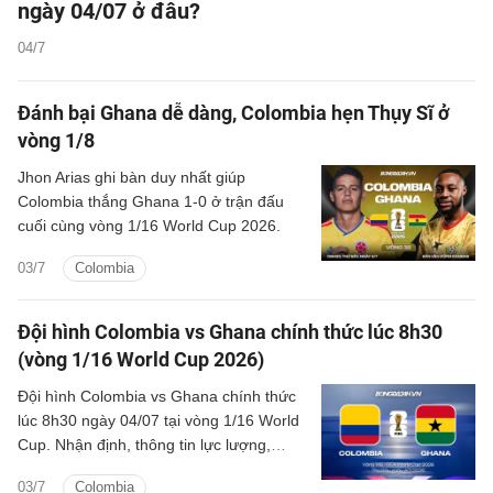
ngày 04/07 ở đâu?
04/7
Đánh bại Ghana dễ dàng, Colombia hẹn Thụy Sĩ ở
vòng 1/8
Jhon Arias ghi bàn duy nhất giúp
Colombia thắng Ghana 1-0 ở trận đấu
cuối cùng vòng 1/16 World Cup 2026.
03/7
Colombia
Đội hình Colombia vs Ghana chính thức lúc 8h30
(vòng 1/16 World Cup 2026)
Đội hình Colombia vs Ghana chính thức
lúc 8h30 ngày 04/07 tại vòng 1/16 World
Cup. Nhận định, thông tin lực lượng,
phong độ, lịch sử đối đầu, sơ đồ đội hình
03/7
Colombia