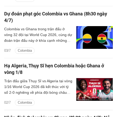
Colombia vs Ghana.
Dự đoán phạt góc Colombia vs Ghana (8h30 ngày
4/7)
Colombia vs Ghana trong trận đấu ở
vòng 32 đội tại World Cup 2026, cùng dự
đoán trận đấu này ở khía cạnh những
quả phạt góc trong hiệp 1.
03/7
Colombia
Hạ Algeria, Thụy Sĩ hẹn Colombia hoặc Ghana ở
vòng 1/8
Trận đấu giữa Thụy Sĩ vs Algeria tại vòng
1/16 World Cup 2026 đã kết thúc với tỷ
số 2-0 nghiêng về phía đội bóng châu
Âu. Thụy Sĩ giành quyền vào vòng 1/8 và
02/7
Colombia
sẽ đối đầu với đội thắng ở cặp đấu giữa
Colombia và Ghana.