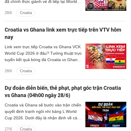
đã chính thức giành vé đi tiếp tại World
Cup 2026 và thất bại này chỉ khiến họ rơi
28/6
Croatia
xuống thứ 3 bảng L mà thôi
Croatia vs Ghana link xem trực tiếp trên VTV hôm
nay
Link xem trực tiếp Croatia vs Ghana VCK
World Cup 2026 ở đâu? Tường thuật trực
tuyến kết quả bóng đá Croatia vs Ghana
trên kênh phát sóng nào?
28/6
Croatia
Dự đoán diễn biến, thẻ phạt, phạt góc trận Croatia
vs Ghana (04h00 ngày 28/6)
Croatia và Ghana sẽ bước vào trận chiến
quyết định tranh ngôi nhì bảng L World
Cup 2026. Dưới đây là nhận định về các
khía cạnh của trận đấu.
27/6
Croatia