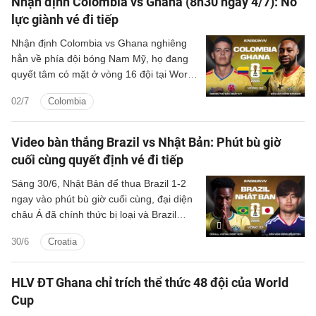
Nhận định Colombia vs Ghana (8h30 ngày 4/7): Nỗ
lực giành vé đi tiếp
Nhận định Colombia vs Ghana nghiêng
hẳn về phía đội bóng Nam Mỹ, họ đang
quyết tâm có mặt ở vòng 16 đội tại World
Cup 2026.
02/7
Colombia
Video bàn thắng Brazil vs Nhật Bản: Phút bù giờ
cuối cùng quyết định vé đi tiếp
Sáng 30/6, Nhật Bản để thua Brazil 1-2
ngay vào phút bù giờ cuối cùng, đại diện
châu Á đã chính thức bị loại và Brazil
giành vé đi tiếp tại World Cup 2026 ở
30/6
Croatia
vòng 1/8.
HLV ĐT Ghana chỉ trích thể thức 48 đội của World
Cup