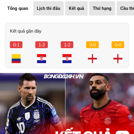
Tổng quan
Lịch thi đấu
Kết quả
Thứ hạng
Cầu th
Kết quả gần đây
0-1
1-2
1-2
0-0
0-0