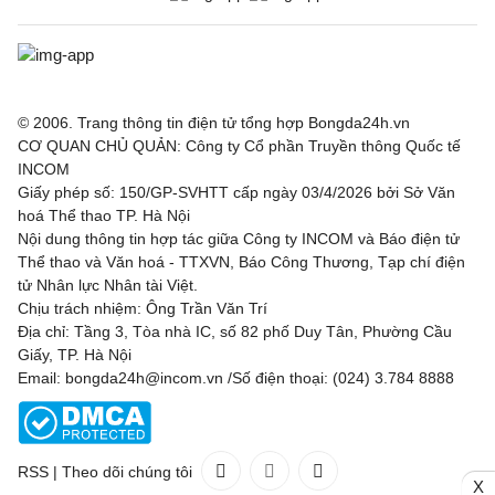
© 2006. Trang thông tin điện tử tổng hợp Bongda24h.vn
CƠ QUAN CHỦ QUẢN: Công ty Cổ phần Truyền thông Quốc tế
INCOM
Giấy phép số: 150/GP-SVHTT cấp ngày 03/4/2026 bởi Sở Văn
hoá Thể thao TP. Hà Nội
Nội dung thông tin hợp tác giữa Công ty INCOM và Báo điện tử
Thể thao và Văn hoá - TTXVN, Báo Công Thương, Tạp chí điện
tử Nhân lực Nhân tài Việt.
Chịu trách nhiệm: Ông Trần Văn Trí
Địa chỉ: Tầng 3, Tòa nhà IC, số 82 phố Duy Tân, Phường Cầu
Giấy, TP. Hà Nội
Email: bongda24h@incom.vn /Số điện thoại: (024) 3.784 8888
RSS
|
Theo dõi chúng tôi
X