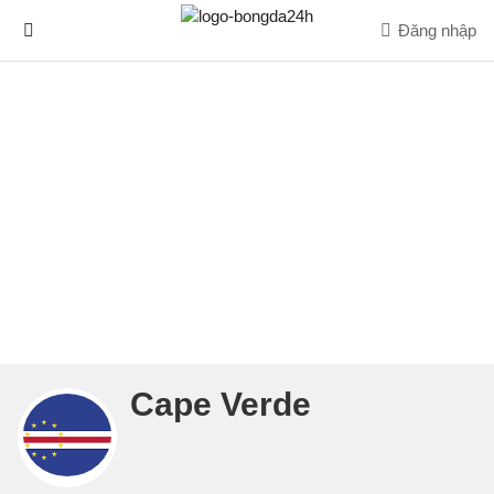
Đăng nhập
Cape Verde