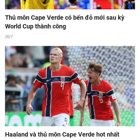
Thủ môn Cape Verde có bến đỗ mới sau kỳ
World Cup thành công
26/7
Haaland và thủ môn Cape Verde hot nhất