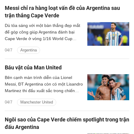
Messi chỉ ra hàng loạt vấn đề của Argentina sau
trận thắng Cape Verde
Dù tỏa sáng với một bàn thắng đẹp mắt
để góp công giúp Argentina đánh bại
Cape Verde ở vòng 1/16 World Cup
2026, đội trưởng Lionel Messi vẫn thẳng
04/7
Argentina
thắn thừa nhận nhà đương kim vô địch
còn rất nhiều điểm cần cải thiện nếu
muốn bảo vệ ngôi vương.
Báu vật của Man United
Bên cạnh màn trình diễn của Lionel
Messi, ĐT Argentina còn có một Lisandro
Martinez thi đấu xuất sắc trong chiến
thắng trước tân binh Cape Verde.
04/7
Manchester United
Ngôi sao của Cape Verde chiếm spotlight trong trận
đấu Argentina