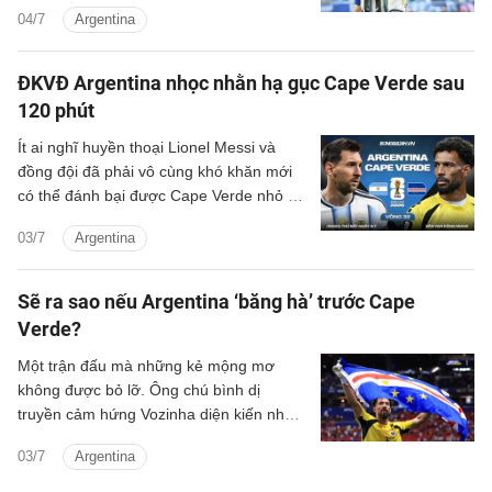
trận đấu với Cape Verde.
04/7
Argentina
ĐKVĐ Argentina nhọc nhằn hạ gục Cape Verde sau
120 phút
Ít ai nghĩ huyền thoại Lionel Messi và
đồng đội đã phải vô cùng khó khăn mới
có thể đánh bại được Cape Verde nhỏ bé
tại vòng 1/16 World Cup 2026.
03/7
Argentina
Sẽ ra sao nếu Argentina ‘băng hà’ trước Cape
Verde?
Một trận đấu mà những kẻ mộng mơ
không được bỏ lỡ. Ông chú bình dị
truyền cảm hứng Vozinha diện kiến nhà
vua Lionel Messi. Biết đâu, màn "vấn an"
03/7
Argentina
sẽ trở thành đột kích không tưởng?!