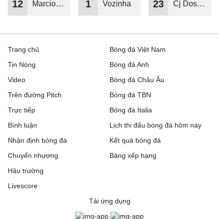
12
1
23
Marcio
Vozinha
Cj Dos
Salomao
Santos
Trang chủ
Bóng đá Việt Nam
Brazao
Tin Nóng
Bóng đá Anh
Rosa
Video
Bóng đá Châu Âu
Trên đường Pitch
Bóng đá TBN
Trực tiếp
Bóng đá Italia
Bình luận
Lịch thi đấu bóng đá hôm nay
Nhận định bóng đá
Kết quả bóng đá
Chuyển nhượng
Bảng xếp hạng
Hậu trường
Livescore
Tải ứng dụng