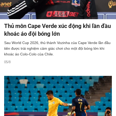
Thủ môn Cape Verde xúc động khi lần đầu
khoác áo đội bóng lớn
Sau World Cup 2026, thủ thành Vozinha của Cape Verde lần đầu
tiên được trải nghiệm cảm giác chơi cho một đội bóng lớn khi
khoác áo Colo-Colo của Chile.
05/8