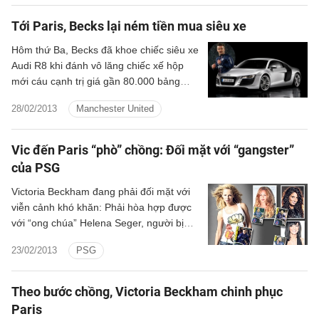
sẽ trở lại và mang đến hy vọng về một
chiến thắng trước người Pháp.
Tới Paris, Becks lại ném tiền mua siêu xe
Hôm thứ Ba, Becks đã khoe chiếc siêu xe
Audi R8 khi đánh vô lăng chiếc xế hộp
mới cáu cạnh trị giá gần 80.000 bảng
đến sân tập của PSG.
28/02/2013
Manchester United
Vic đến Paris “phò” chồng: Đối mặt với “gangster”
của PSG
Victoria Beckham đang phải đối mặt với
viễn cảnh khó khăn: Phải hòa hợp được
với “ong chúa” Helena Seger, người bị
chính chồng mình đặt cho biệt danh là
23/02/2013
PSG
“gangster”. Helena Seger bà xã của tiền
đạo số 1 PSG, Zlatan Ibrahimovic.
Helena được coi là “ong chúa” của khu
Theo bước chồng, Victoria Beckham chinh phục
vực hậu trường đội bóng thủ đô dù đặt
Paris
chân tới đây chưa đầy một mùa giải.