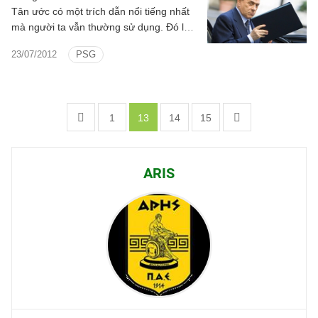
Tân ước có một trích dẫn nổi tiếng nhất
mà người ta vẫn thường sử dụng. Đó là
"hãy trả cho Caesar những gì thuộc về
23/07/2012
PSG
Caesar".
1
13
14
15
ARIS