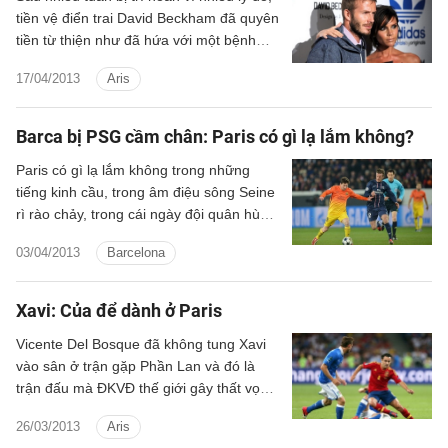
tiền vệ điển trai David Beckham đã quyên
tiền từ thiện như đã hứa với một bệnh
viện tại Paris.
17/04/2013
Aris
Barca bị PSG cầm chân: Paris có gì lạ lắm không?
Paris có gì lạ lắm không trong những
tiếng kinh cầu, trong âm điệu sông Seine
rì rào chảy, trong cái ngày đội quân hùng
mạnh Barcelona bị khước từ chiến thắng
03/04/2013
Barcelona
ở những giây phút cuối cùng. Không,
chẳng lạ gì. Đơn giản, Barca đã lạc vào
mê cung được giăng sẵn của PSG cũng
Xavi: Của để dành ở Paris
như việc con người ta mê muội hoàn
Vicente Del Bosque đã không tung Xavi
toàn trước vẻ đẹp hút hồn của Paris thơ
vào sân ở trận gặp Phần Lan và đó là
mộng ấy.
trận đấu mà ĐKVĐ thế giới gây thất vọng
khi để mất điểm đáng tiếc. Đêm nay, tại
26/03/2013
Aris
sân State de France, tiền vệ của Barca