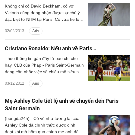
Không chỉ có David Beckham, cô vợ
Victoria cũng đang nhận được sự chú ý
đặc biệt từ NHM tại Paris. Cô vừa hé lộ
kế hoạch chiếm lĩnh thị trường làng thời
02/02/2013
Aris
trang Paris bằng loạt sản phẩm mới…
Cristiano Ronaldo: Nếu anh về Paris…
Theo thông tin gần đây từ báo chí cho
hay, CLB của Pháp - Paris Saint-Germain
đang cân nhắc việc sẽ chiêu mộ siêu sao
Cristiano Ronaldo từ Real Madrid với
03/12/2012
Aris
mức giá siêu khủng 100 triệu bảng. Vậy
nếu điều này trở thành sự thật, liệu rằng
sẽ có những chuyện gì có thể xảy ra?
Mẹ Ashley Cole tiết lộ anh sẽ chuyển đến Paris
Saint Germain
(bongda24h) - Có vẻ như tương lai của
Ashley Cole đã chính thức được định
đoạt khi mà hôm qua chính mẹ anh đã