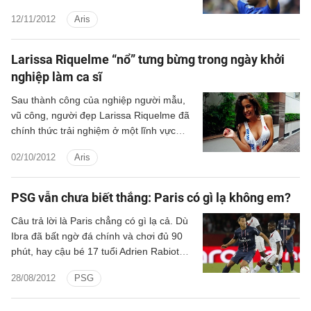
phát biểu rằng “CLB tiếp theo tại châu Âu
12/11/2012
Aris
không còn quá xa vời”.
Larissa Riquelme “nổ” tưng bừng trong ngày khởi
nghiệp làm ca sĩ
Sau thành công của nghiệp người mẫu,
vũ công, người đẹp Larissa Riquelme đã
chính thức trải nghiệm ở một lĩnh vực
hoàn toàn mới- làm ca sĩ.
02/10/2012
Aris
PSG vẫn chưa biết thắng: Paris có gì lạ không em?
Câu trả lời là Paris chẳng có gì lạ cả. Dù
Ibra đã bất ngờ đá chính và chơi đủ 90
phút, hay cậu bé 17 tuổi Adrien Rabiot
được Ancelotti tung vào sân từ đầu,
28/08/2012
PSG
nhưng sân Các hoàng tử vẫn không thể
chứng kiến chiến thắng đầu tiên ở mùa