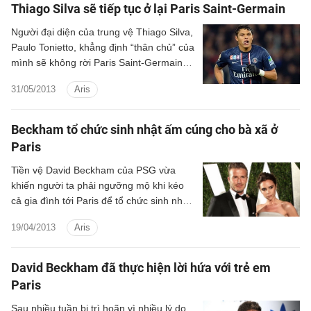
Thiago Silva sẽ tiếp tục ở lại Paris Saint-Germain
Người đại diện của trung vệ Thiago Silva,
Paulo Tonietto, khẳng định “thân chủ” của
mình sẽ không rời Paris Saint-Germain
trong mùa Hè này dù cho Barca đang cố
31/05/2013
Aris
gắng chèo kéo anh.
Beckham tổ chức sinh nhật ấm cúng cho bà xã ở
Paris
Tiền vệ David Beckham của PSG vừa
khiến người ta phải ngưỡng mộ khi kéo
cả gia đình tới Paris để tổ chức sinh nhật
cho cô vợ Victoria.
19/04/2013
Aris
David Beckham đã thực hiện lời hứa với trẻ em
Paris
Sau nhiều tuần bị trì hoãn vì nhiều lý do,