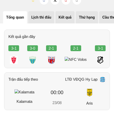
Tổng quan
Lịch thi đấu
Kết quả
Thứ hạng
Cầu th
Kết quả gần đây
3-1
3-0
2-1
2-1
3-1
Trận đấu tiếp theo
LTĐ VĐQG Hy Lạp
00:00
Kalamata
23/08
Aris