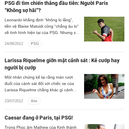
này.
PSG đi tìm chiến thắng đầu tiên: Người Paris
“Không sợ hãi”?
Leonardo khẳng định “không lo lắng”,
tiền vệ Blaise Matuidi cũng “chẳng âu lo”
về tình hình hiện tại của PSG. Nhưng sau
khởi đầu còn hơn cả tệ hại và thử thách
24/08/2012
PSG
đang chờ đợi lại là Bordeaux, người ta có
nhiều lý do để nghi ngờ phát biểu của bộ
đôi này.
Larissa Riquelme giỡn mặt cảnh sát : Kẻ cướp hay
người bị cướp
Một nhân chứng kể lại rằng màn rượt
đuổi của cảnh sát đối với chiếc xe của
Larissa Riquelme chẳng khác gì cảnh
trong phim hành động Hollywood.
23/07/2012
Aris
Caesar đang ở Paris, tại PSG!
Trong Phúc âm Mathew của Kinh thánh