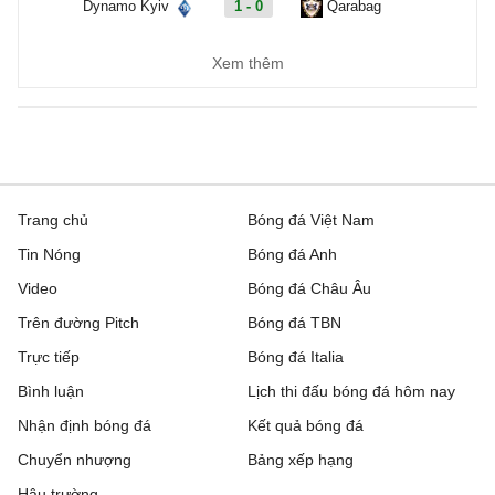
Dynamo Kyiv
1 - 0
Qarabag
FC Sheriff
1 - 3
St. Gallen
Xem thêm
Inter Club d'Escaldes
2 - 0
Flora Tallinn
Debrecen
0 - 3
FC Copenhagen
Zalgiris Vilnius
2 - 5
Hajduk Split
Trang chủ
Bóng đá Việt Nam
Tin Nóng
Bóng đá Anh
Riga FC
1 - 0
Gyori ETO
Video
Bóng đá Châu Âu
IFK Gothenburg
0 - 1
Gent
Trên đường Pitch
Bóng đá TBN
Rakow Czestochowa
0 - 0
Hammarby IF
Trực tiếp
Bóng đá Italia
Bình luận
Lịch thi đấu bóng đá hôm nay
Beitar Jerusalem
1 - 2
Austria Wien
Nhận định bóng đá
Kết quả bóng đá
FC Twente
6 - 0
DAC 1904 Dunajska
Chuyển nhượng
Bảng xếp hạng
Streda
Hậu trường