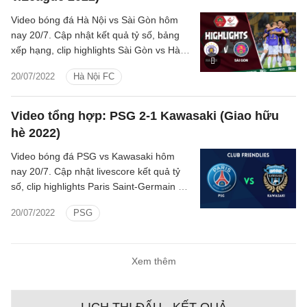
Video bóng đá Hà Nội vs Sài Gòn hôm
nay 20/7. Cập nhật kết quả tỷ số, bảng
xếp hạng, clip highlights Sài Gòn vs Hà
Nội vòng 8 V.League 2022 mới nhất.
20/07/2022
Hà Nội FC
Video tổng hợp: PSG 2-1 Kawasaki (Giao hữu
hè 2022)
Video bóng đá PSG vs Kawasaki hôm
nay 20/7. Cập nhật livescore kết quả tỷ
số, clip highlights Paris Saint-Germain vs
Kawasaki Frontale Giao hữu hè 2022 mới
20/07/2022
PSG
nhất.
Xem thêm