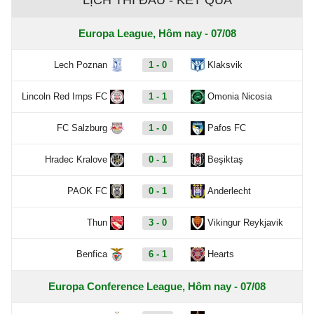
LỊCH THI ĐẤU - KẾT QUẢ
Europa League, Hôm nay - 07/08
Lech Poznan
1 - 0
Klaksvik
Lincoln Red Imps FC
1 - 1
Omonia Nicosia
FC Salzburg
1 - 0
Pafos FC
Hradec Kralove
0 - 1
Beşiktaş
PAOK FC
0 - 1
Anderlecht
Thun
3 - 0
Vikingur Reykjavik
Benfica
6 - 1
Hearts
Europa Conference League, Hôm nay - 07/08