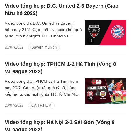
Video tổng hợp: D.C. United 2-6 Bayern (Giao
hữu hè 2022)
Video bóng đá D.C. United vs Bayern
hôm nay 21/7. Cập nhật livescore kết quả
tỷ số, clip highlights D.C. United vs
Bayern Munich Giao hữu hè 2022 mới
21/07/2022
Bayern Munich
nhất.
Video tổng hợp: TPHCM 1-2 Hà Tĩnh (Vòng 8
V.League 2022)
Video bóng đá TPHCM vs Hà Tĩnh hôm
nay 20/7. Cập nhật kết quả tỷ số, bảng
xếp hạng, clip highlights TP. Hồ Chí Minh
vs Hồng Lĩnh Hà Tĩnh V.League 2022
20/07/2022
CA TP.HCM
mới nhất.
Video tổng hợp: Hà Nội 3-1 Sài Gòn (Vòng 8
V.League 2022)