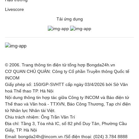
Hapoel Tel Aviv
2 - 0
GKS Katowice
Livescore
Tải ứng dụng
Ajax
3 - 1
Shelbourne
Borac Banja Luka
1 - 0
Maxline Vitebsk
Lugano
2 - 0
NSI Runavik
Valur
0 - 2
FC Nordsjaella
© 2006. Trang thông tin điện tử tổng hợp Bongda24h.vn
CƠ QUAN CHỦ QUẢN: Công ty Cổ phần Truyền thông Quốc tế
INCOM
SC Braga
1 - 0
Dinamo Minsk
Giấy phép số: 150/GP-SVHTT cấp ngày 03/4/2026 bởi Sở Văn
hoá Thể thao TP. Hà Nội
Bohemian FC
0 - 2
FC Midtjylland
Nội dung thông tin hợp tác giữa Công ty INCOM và Báo điện tử
Thể thao và Văn hoá - TTXVN, Báo Công Thương, Tạp chí điện
Rijeka
1 - 0
Ilves
tử Nhân lực Nhân tài Việt.
Chịu trách nhiệm: Ông Trần Văn Trí
Hibernian
2 - 1
KF Shkendija
Địa chỉ: Tầng 3, Tòa nhà IC, số 82 phố Duy Tân, Phường Cầu
Giấy, TP. Hà Nội
Partizan Beograd
3 - 0
Tobol Kostanay
Email: bongda24h@incom.vn /Số điện thoại: (024) 3.784 8888