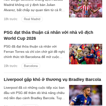
Madrid không có ý định bán Julian
Alvarez, bất chấp sự quan tâm từ cả Real
Madrid lẫn Barcelona.
18h trước
Real Madrid
PSG đạt thỏa thuận cá nhân với nhà vô địch
World Cup 2026
PSG đã đạt thỏa thuận cá nhân với
Ferran Torres và chỉ còn chờ gửi đề nghị
chính thức tới Barcelona để mở cuộc
đàm phán.
19h trước
Barcelona
Liverpool gặp khó ở thương vụ Bradley Barcola
Liverpool đã có những cuộc tiếp xúc ban
đầu với PSG để thăm dò khả năng chiêu
mộ tiền đạo cánh Bradley Barcola. Tuy
nhiên, khoảng cách về mức định giá giữa