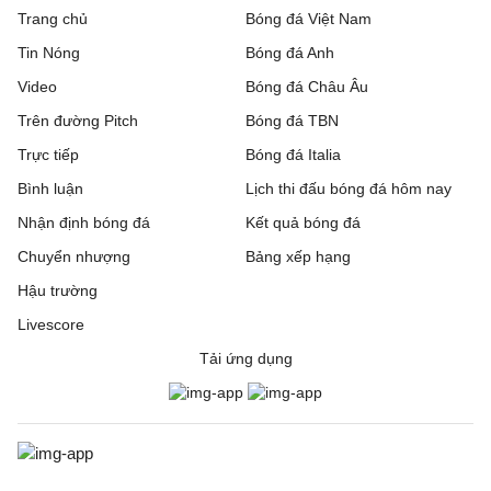
Clermont Foot 63
0 - 0
Reims
Trang chủ
Bóng đá Việt Nam
Tin Nóng
Bóng đá Anh
Dunkerque
4 - 2
Grenoble
Video
Bóng đá Châu Âu
Metz
2 - 1
Guingamp
Trên đường Pitch
Bóng đá TBN
Trực tiếp
Montpellier
1 - 1
Bóng đá Italia
Dijon
Bình luận
Lịch thi đấu bóng đá hôm nay
Nantes
0 - 1
Red Star
Nhận định bóng đá
Kết quả bóng đá
Pau
0 - 1
FC Annecy
Chuyển nhượng
Bảng xếp hạng
Hậu trường
Rodez
3 - 1
Laval
Livescore
Sochaux
0 - 3
Saint-Etien
Tải ứng dụng
VĐQG Bồ Đào Nha, Hôm nay - 09/08
Vitoria de Guimaraes
0 - 1
Arouca