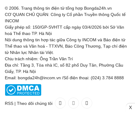
VĐQG Argentina, Hôm nay - 09/08
© 2006. Trang thông tin điện tử tổng hợp Bongda24h.vn
CƠ QUAN CHỦ QUẢN: Công ty Cổ phần Truyền thông Quốc tế
Atletico Tucuman
1 - 2
Sarmiento
INCOM
Giấy phép số: 150/GP-SVHTT cấp ngày 03/4/2026 bởi Sở Văn
Deportivo Riestra
2 - 0
Estudiantes de la
hoá Thể thao TP. Hà Nội
Plata
Nội dung thông tin hợp tác giữa Công ty INCOM và Báo điện tử
Thể thao và Văn hoá - TTXVN, Báo Công Thương, Tạp chí điện
VĐQG Bỉ, Hôm nay - 09/08
tử Nhân lực Nhân tài Việt.
Chịu trách nhiệm: Ông Trần Văn Trí
St.Truiden
1 - 1
Lommel
Địa chỉ: Tầng 3, Tòa nhà IC, số 82 phố Duy Tân, Phường Cầu
Giấy, TP. Hà Nội
Westerlo
1 - 5
Union St.Gilloise
Email: bongda24h@incom.vn /Số điện thoại: (024) 3.784 8888
VĐQG Brazil, Hôm nay - 09/08
RSS
|
Theo dõi chúng tôi
Gremio
2 - 1
Sao Paulo
X
Liên hệ
Quảng cáo
(024) 3.784 8888
VĐQG Bồ Đào Nha, Hôm nay - 09/08
Toàn bộ bản quyền thuộc
Bongda24h.vn
CF Estrela da
2 - 2
Sporting