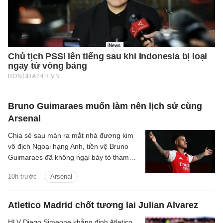
Bruno Guimaraes muốn làm nên lịch sử cùng
Arsenal
Chia sẻ sau màn ra mắt nhà đương kim
vô địch Ngoại hạng Anh, tiền vệ Bruno
Guimaraes đã không ngại bày tỏ tham
vọng giành danh hiệu và cùng Pháo thủ
10h trước
Arsenal
tạo nên những điều lớn lao.
Atletico Madrid chốt tương lai Julian Alvarez
HLV Diego Simeone khẳng định Atletico