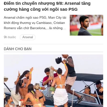
Điểm tin chuyển nhượng 9/8: Arsenal tăng
cường hàng công với ngôi sao PSG
Arsenal chấm ngôi sao PSG, Man City tái
khởi động thương vụ Cambiaso, Cristian
Romero vẫn chờ Barcelona,...là những
tin tức bóng đá nổi bật trong điểm tin
9h trước
Arsenal
bóng đá sáng 9/8.