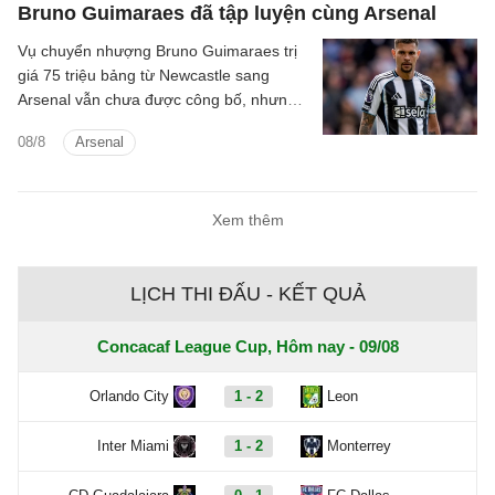
Bruno Guimaraes đã tập luyện cùng Arsenal
Vụ chuyển nhượng Bruno Guimaraes trị
giá 75 triệu bảng từ Newcastle sang
Arsenal vẫn chưa được công bố, nhưng
tiền vệ này đã tập luyện với Pháo thủ.
08/8
Arsenal
Xem thêm
LỊCH THI ĐẤU - KẾT QUẢ
Concacaf League Cup, Hôm nay - 09/08
Orlando City
1 - 2
Leon
Inter Miami
1 - 2
Monterrey