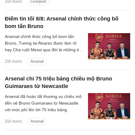
21h trước
Liverpool
hai CLB đang là trở ngại lớn đối với
thương vụ này.
Điểm tin tối 8/8: Arsenal chính thức công bố
bom tấn Bruno
Arsenal chính thức công bố bom tấn
Bruno, Tương lai Alvarez được làm rõ
hay Cha ruột Messi qua đời là những tin
chính có trong điểm tin tối 8/8/2026.
21h trước
Arsenal
Arsenal chi 75 triệu bảng chiêu mộ Bruno
Guimaraes từ Newcastle
Arsenal đã hoàn tất thương vụ chiêu mộ
tiền vệ Bruno Guimaraes từ Newcastle
với mức phí lên tới 75 triệu bảng.
21h trước
Arsenal