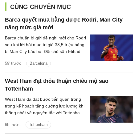
CÙNG CHUYÊN MỤC
Barca quyết mua bằng được Rodri, Man City
nâng mức giá mới
Barca chuẩn bị gửi đề nghị mới cho Rodri
sau khi lời hỏi mua trị giá 38,5 triệu bảng
bị Man City bác bỏ. Đội chủ sân Etihad
được cho là muốn thu về hơn 60 triệu
59' trước
Barcelona
bảng cho tiền vệ người Tây Ban Nha.
West Ham đạt thỏa thuận chiêu mộ sao
Tottenham
West Ham đã đạt bước tiến quan trọng
trong kế hoạch tăng cường lực lượng khi
thống nhất về nguyên tắc với Tottenham
cho thương vụ Manor Solomon.
6h trước
Tottenham