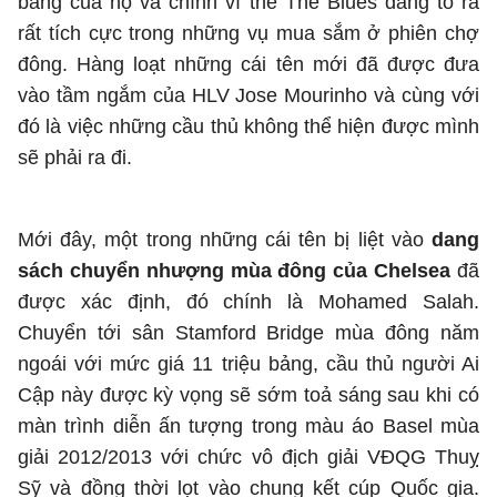
bảng của họ và chính vì thế The Blues đang tỏ ra
rất tích cực trong những vụ mua sắm ở phiên chợ
đông. Hàng loạt những cái tên mới đã được đưa
vào tầm ngắm của HLV Jose Mourinho và cùng với
đó là việc những cầu thủ không thể hiện được mình
sẽ phải ra đi.
Mới đây, một trong những cái tên bị liệt vào
dang
sách chuyển nhượng mùa đông của Chelsea
đã
được xác định, đó chính là Mohamed Salah.
Chuyển tới sân Stamford Bridge mùa đông năm
ngoái với mức giá 11 triệu bảng, cầu thủ người Ai
Cập này được kỳ vọng sẽ sớm toả sáng sau khi có
màn trình diễn ấn tượng trong màu áo Basel mùa
giải 2012/2013 với chức vô địch giải VĐQG Thuỵ
Sỹ và đồng thời lọt vào chung kết cúp Quốc gia.