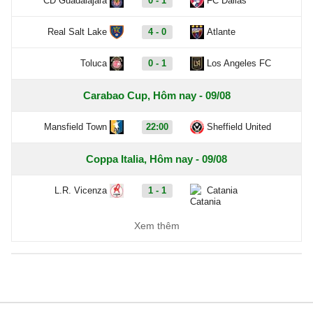
CD Guadalajara
0 - 1
FC Dallas
Real Salt Lake
4 - 0
Atlante
Toluca
0 - 1
Los Angeles FC
Carabao Cup, Hôm nay - 09/08
Mansfield Town
22:00
Sheffield United
Coppa Italia, Hôm nay - 09/08
L.R. Vicenza
1 - 1
Catania
Ascoli
3 - 1
Potenza
Xem thêm
Ligue 2, Hôm nay - 09/08
Boulogne
0 - 0
Nancy