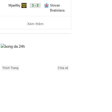
Mjaellby
1 - 2
Slovan
Bratislava
Xem thêm
Bongda24h.vn
Thích Trang
Chia sẻ