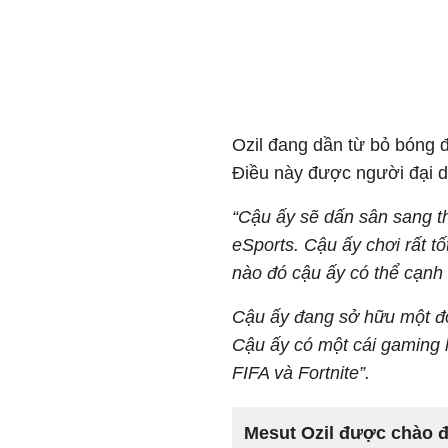
Ozil đang dần từ bỏ bóng đ
Điều này được người đại di
“Cậu ấy sẽ dấn sân sang th
eSports. Cậu ấy chơi rất tố
nào đó cậu ấy có thể cạnh 
Cậu ấy đang sở hữu một độ
Cậu ấy có một cái gaming 
FIFA và Fortnite”.
Mesut Ozil được chào đ