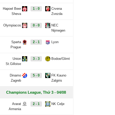
Hapoel Beer
1 - 0
Crvena
Sheva
Zvezda
Olympiacos
0 - 0
NEC
Nijmegen
Sparta
2 - 1
Lyon
Prague
Union
3 - 3
Bodoe/Glimt
St.Gilloise
Dinamo
5 - 0
FK Kauno
Zagreb
Zalgiris
Champions League, Thứ 3 - 04/08
Ararat
2 - 1
NK Celje
Armenia