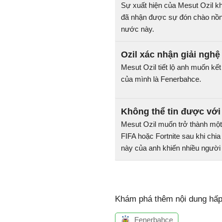
Sự xuất hiện của Mesut Ozil kh
đã nhận được sự đón chào nồn
nước này.
Ozil xác nhận giải nghệ
Mesut Ozil tiết lộ anh muốn kết
của mình là Fenerbahce.
Không thể tin được với
Mesut Ozil muốn trở thành một
FIFA hoặc Fortnite sau khi chia
này của anh khiến nhiều người
Khám phá thêm nội dung hấp 
Fenerbahce