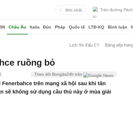
Trên đường Pitch
Mới nhất
BN
Châu Âu
Italia
Đức
Pháp
Quốc tế
LTĐ-KQ
Bình luận
Lịch thi đấu C1
Bảng xếp hạn
ahce ruồng bỏ
)
Theo dõi Bongda24h trên
i Fenerbahce trên mạng xã hội sau khi tân
n sẽ không sử dụng cầu thủ này ở mùa giải