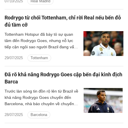
07/10/2025
Real Madrid
Rodrygo từ chối Tottenham, chỉ rời Real nếu bến đỗ
đủ tầm cỡ
Tottenham Hotspur đã bày tỏ sự quan
tâm đến Rodrygo Goes, nhưng nỗ lực
tiếp cận ngôi sao người Brazil đang vấp
phải sự từ chối thẳng thừng từ chính cầu
29/07/2025
Tottenham
thủ này.
Đã rõ khả năng Rodrygo Goes cập bến đại kình địch
Barca
Trước làn sóng tin đồn rộ lên từ Brazil về
khả năng Rodrygo Goes chuyển đến
Barcelona, nhà báo chuyên về chuyển
nhượng Fabrizio Romano đã nhanh
28/07/2025
Barcelona
chóng lên tiếng bác bỏ.