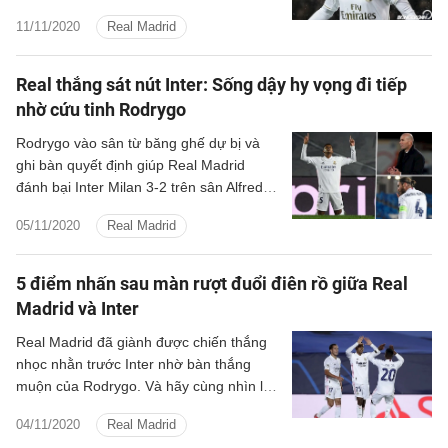
đội tuyển bóng đá quốc gia Brazil.
11/11/2020
Real Madrid
Real thắng sát nút Inter: Sống dậy hy vọng đi tiếp
nhờ cứu tinh Rodrygo
Rodrygo vào sân từ băng ghế dự bị và
ghi bàn quyết định giúp Real Madrid
đánh bại Inter Milan 3-2 trên sân Alfredo
Di Stefano.
05/11/2020
Real Madrid
5 điểm nhấn sau màn rượt đuổi điên rồ giữa Real
Madrid và Inter
Real Madrid đã giành được chiến thắng
nhọc nhằn trước Inter nhờ bàn thắng
muộn của Rodrygo. Và hãy cùng nhìn lại
những điểm nhấn đáng chú ý nhất trong
04/11/2020
Real Madrid
chiến thắng đầu tiên của Los Blancos tại