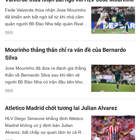
Fede Valverde thừa nhận Jose Mourinho
đã khiến anh bất ngờ kể từ khi nhà cầm
quân người Bồ Đào Nha tiếp quản Real
Madrid.
09/8
Mourinho thẳng thắn chỉ ra vấn đề của Bernardo
Silva
Jose Mourinho đã đưa ra đánh giá thẳng
thắn về Bernardo Silva sau khi tiền vệ
người Bồ Đào Nha có trận đầu tiên khoác
áo Real Madrid.
09/8
Atletico Madrid chốt tương lai Julian Alvarez
HLV Diego Simeone khẳng định Atletico
Madrid không có ý định bán Julian
Alvarez, bất chấp sự quan tâm từ cả Real
Madrid lẫn Barcelona.