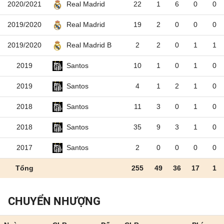
2020/2021
22
1
6
0
0
Real Madrid
2019/2020
19
2
0
0
0
Real Madrid
2019/2020
2
2
0
1
1
Real Madrid B
2019
10
1
0
1
0
Santos
2019
4
1
2
1
0
Santos
2018
11
3
0
1
0
Santos
2018
35
9
3
1
0
Santos
2017
2
0
0
0
0
Santos
Tổng
255
49
36
17
1
CHUYỂN NHƯỢNG