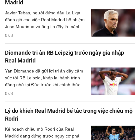
Madrid
Javier Tebas, người đứng đầu La Liga
đánh giá cao việc Real Madrid bổ nhiệm
Jose Mourinho và ông tin đây là mảnh
ghép Los Blancos cần.
07/8
Diomande tri ân RB Leipzig trước ngày gia nhập
Real Madrid
Yan Diomande đã gửi lời tri ân đầy cảm
xúc tới RB Leipzig, khép lại hành trình
đáng nhớ tại Đức trước khi chính thức
bước sang chương mới cùng Real
07/8
Madrid.
Lý do khiến Real Madrid bế tắc trong việc chiêu mộ
Rodri
Kế hoạch chiêu mộ Rodri của Real
Madrid đang đứng trước nguy cơ phá