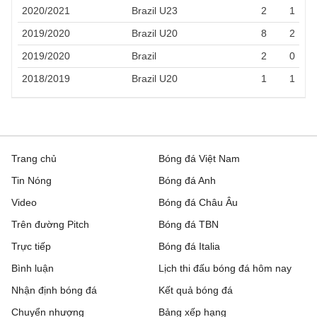
2020/2021
Brazil U23
2
1
2019/2020
Brazil U20
8
2
2019/2020
Brazil
2
0
2018/2019
Brazil U20
1
1
Trang chủ
Bóng đá Việt Nam
Tin Nóng
Bóng đá Anh
Video
Bóng đá Châu Âu
Trên đường Pitch
Bóng đá TBN
Trực tiếp
Bóng đá Italia
Bình luận
Lịch thi đấu bóng đá hôm nay
Nhận định bóng đá
Kết quả bóng đá
Chuyển nhượng
Bảng xếp hạng