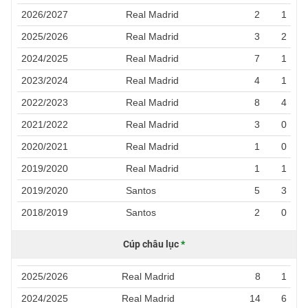
2026/2027
Real Madrid
2
1
2025/2026
Real Madrid
3
2
2024/2025
Real Madrid
7
1
2023/2024
Real Madrid
4
1
2022/2023
Real Madrid
8
4
2021/2022
Real Madrid
3
0
2020/2021
Real Madrid
1
0
2019/2020
Real Madrid
1
1
2019/2020
Santos
5
3
2018/2019
Santos
2
0
Cúp châu lục
*
2025/2026
Real Madrid
8
1
2024/2025
Real Madrid
14
6