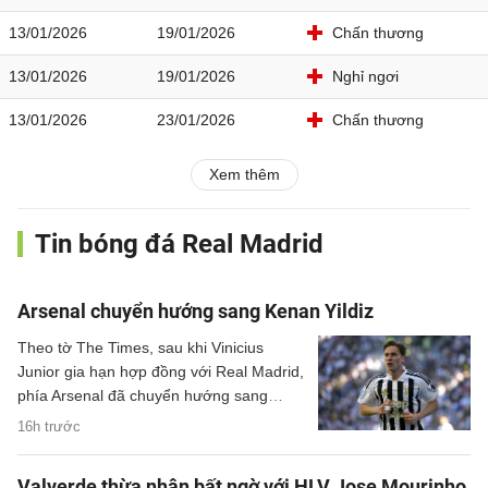
13/01/2026
19/01/2026
Chấn thương
13/01/2026
19/01/2026
Nghỉ ngơi
13/01/2026
23/01/2026
Chấn thương
Xem thêm
Tin bóng đá Real Madrid
Arsenal chuyển hướng sang Kenan Yildiz
Theo tờ The Times, sau khi Vinicius
Junior gia hạn hợp đồng với Real Madrid,
phía Arsenal đã chuyển hướng sang
Kenan Yildiz của Juventus.
16h trước
Valverde thừa nhận bất ngờ với HLV Jose Mourinho