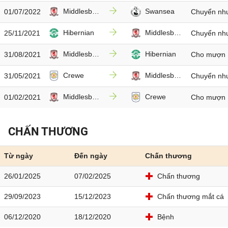
Middlesbrough
Swansea
01/07/2022
Chuyển nh
Hibernian
Middlesbrough
25/11/2021
Chuyển nh
Middlesbrough
Hibernian
31/08/2021
Cho mượn
Crewe
Middlesbrough
31/05/2021
Chuyển nh
Middlesbrough
Crewe
01/02/2021
Cho mượn
CHẤN THƯƠNG
Từ ngày
Đến ngày
Chấn thương
26/01/2025
07/02/2025
Chấn thương
29/09/2023
15/12/2023
Chấn thương mắt cá
06/12/2020
18/12/2020
Bệnh