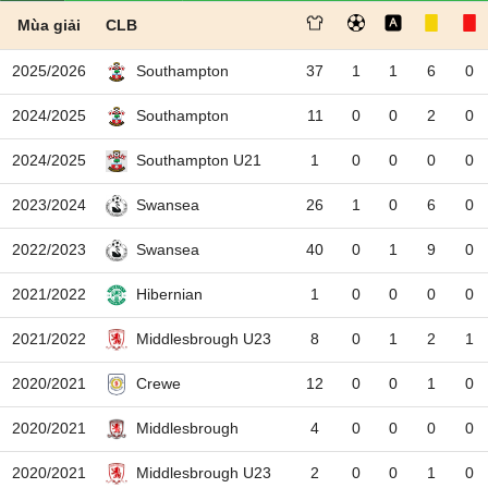
Mùa giải
CLB
2025/2026
37
1
1
6
0
Southampton
2024/2025
11
0
0
2
0
Southampton
2024/2025
1
0
0
0
0
Southampton U21
2023/2024
26
1
0
6
0
Swansea
2022/2023
40
0
1
9
0
Swansea
2021/2022
1
0
0
0
0
Hibernian
2021/2022
8
0
1
2
1
Middlesbrough U23
2020/2021
12
0
0
1
0
Crewe
2020/2021
4
0
0
0
0
Middlesbrough
2020/2021
2
0
0
1
0
Middlesbrough U23