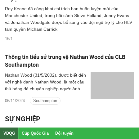
Roy Keane đã công khai chỉ trích ban huấn luyện mới của
Manchester United, trong bối cảnh Steve Holland, Jonny Evans
và Jonathan Woodgate được bổ sung vào đội ngũ trợ lý cho HLV
tạm quyền Michael Carrick.
16/1
Thông tin tiểu sử trung vệ Nathan Wood của CLB
Southampton
Nathan Wood (31/5/2002), được biết đến
với nghệ danh Nathan Wood, là một cầu
thủ bóng đá chuyên nghiệp người Anh
chơi ở vị trí trung vệ cho câu lạc bộ
06/11/2024
Southampton
Southampton.
SỰ NGHIỆP
VĐQG
Cúp Quốc Gia
Đội tuyển