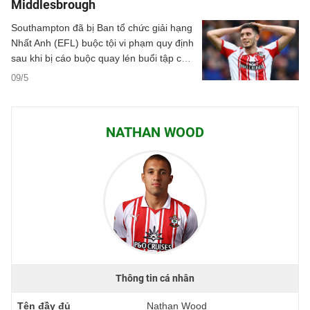
Middlesbrough
Southampton đã bị Ban tổ chức giải hạng
Nhất Anh (EFL) buộc tội vi phạm quy định
sau khi bị cáo buộc quay lén buổi tập của
Middlesbrough trước trận bán kết play-off
09/5
thăng hạng.
NATHAN WOOD
Thông tin cá nhân
Tên đầy đủ
Nathan Wood