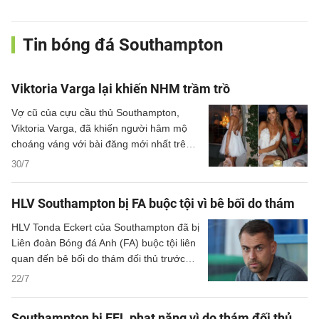
Tin bóng đá Southampton
Viktoria Varga lại khiến NHM trầm trồ
Vợ cũ của cựu cầu thủ Southampton,
Viktoria Varga, đã khiến người hâm mộ
choáng váng với bài đăng mới nhất trên
mạng xã hội.
30/7
HLV Southampton bị FA buộc tội vì bê bối do thám
HLV Tonda Eckert của Southampton đã bị
Liên đoàn Bóng đá Anh (FA) buộc tội liên
quan đến bê bối do thám đối thủ trước
loạt trận play-off thăng hạng cuối mùa
22/7
trước.
Southampton bị EFL phạt nặng vì do thám đối thủ