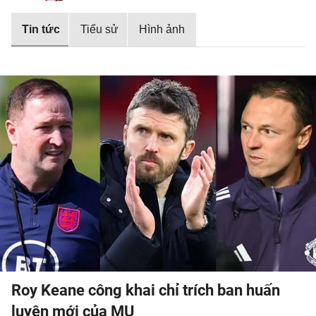
Tin tức
Tiểu sử
Hình ảnh
Roy Keane công khai chỉ trích ban huấn
luyện mới của MU