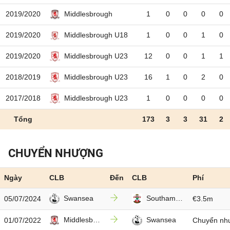
2019/2020
1
0
0
0
0
Middlesbrough
2019/2020
1
0
0
1
0
Middlesbrough U18
2019/2020
12
0
0
1
1
Middlesbrough U23
2018/2019
16
1
0
2
0
Middlesbrough U23
2017/2018
1
0
0
0
0
Middlesbrough U23
Tổng
173
3
3
31
2
CHUYỂN NHƯỢNG
Ngày
CLB
Đến
CLB
Phí
Swansea
Southampton
05/07/2024
€3.5m
Middlesbrough
Swansea
01/07/2022
Chuyển nh