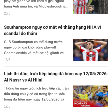
play-off giành vé lên chơi ở giải Ngoại
hạng Anh mùa tới, và Middlesbrough sẽ
thay thế họ đối đầu với Hull City.
20/5
Southampton nguy cơ mất vé thăng hạng NHA vì
scandal do thám
CLB Southampton có thể đứng trước
nguy cơ bị loại khỏi vòng play-off
Championship và mất cơ hội giành vé
thăng hạng lên Premier League nếu ủy
13/5
ban độc lập xác nhận đội bóng này có
hành vi do thám buổi tập của
Lịch thi đấu, trực tiếp bóng đá hôm nay 12/05/2026:
Middlesbrough trước trận bán kết play-
Al Nassr vs Al Hilal
off.
Thông tin ngày giờ, lịch trực tiếp các trận
đấu đáng chú ý sẽ có trong lịch thi đấu
bóng đá hôm nay ngày 12/05/2026 và
rạng sáng mai cùng kênh phát sóng trực
12/5
tiếp.