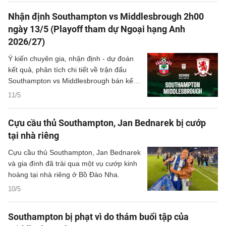
Nhận định Southampton vs Middlesbrough 2h00
ngày 13/5 (Playoff tham dự Ngoại hạng Anh
2026/27)
Ý kiến chuyên gia, nhận định - dự đoán
kết quả, phân tích chi tiết về trận đấu
Southampton vs Middlesbrough bán kết
playoff tranh vé tham dự Premier League
11/5
2026/27 đêm nay.
Cựu cầu thủ Southampton, Jan Bednarek bị cướp
tại nhà riêng
Cựu cầu thủ Southampton, Jan Bednarek
và gia đình đã trải qua một vụ cướp kinh
hoàng tại nhà riêng ở Bồ Đào Nha.
10/5
Southampton bị phạt vì do thám buổi tập của