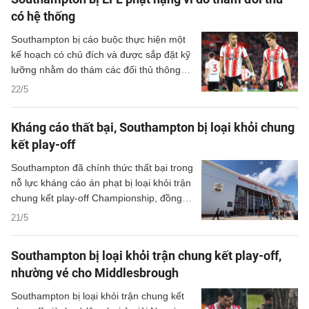
có hệ thống
Southampton bị cáo buộc thực hiện một
kế hoạch có chủ đích và được sắp đặt kỹ
lưỡng nhằm do thám các đối thủ thông
qua việc sử dụng những nhân viên cấp
22/5
thấp trong CLB để bí mật quay lén các
buổi tập, theo kết luận từ Ủy ban kỷ luật
Kháng cáo thất bại, Southampton bị loại khỏi chung
độc lập của English Football League
kết play-off
(EFL).
Southampton đã chính thức thất bại trong
nỗ lực kháng cáo án phạt bị loại khỏi trận
chung kết play-off Championship, đồng
nghĩa Middlesbrough sẽ thay thế họ đối
21/5
đầu Hull City tại Wembley vào thứ Bảy để
tranh suất thăng hạng Premier League
Southampton bị loại khỏi trận chung kết play-off,
mùa tới.
nhường vé cho Middlesbrough
Southampton bị loại khỏi trận chung kết