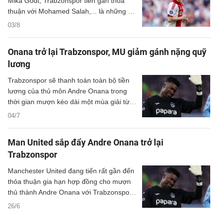
Mika Godt, Trabzonspor tiến gần thỏa
thuận với Mohamed Salah,... là những tin
chính có trong điểm tin sáng 3/8/2026.
03/8
Onana trở lại Trabzonspor, MU giảm gánh nặng quỹ
lương
Trabzonspor sẽ thanh toán toàn bộ tiền
lương của thủ môn Andre Onana trong
thời gian mượn kéo dài một mùa giải từ
Manchester United.
04/7
Man United sắp đẩy Andre Onana trở lại
Trabzonspor
Manchester United đang tiến rất gần đến
thỏa thuận gia hạn hợp đồng cho mượn
thủ thành Andre Onana với Trabzonspor.
Nguồn tin của ESPN cho biết các cuộc
26/6
đàm phán giữa 2 CLB đã đạt được