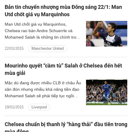
Bản tin chuyển nhượng mùa Đông sáng 22/1: Man
Utd chốt giá vụ Marquinhos
Man Utd chốt giá vụ Marquinhos,
Chelsea rao bán Andre Schuerrle và
Mohamed Salah là những tin chính trong
bản tin chuyển nhượng mùa Đông sáng
22/01/2015
Manchester United
22/1.
Mourinho quyết “cầm tù” Salah ở Chelsea đến hết
mùa giải
Mặc dù đang được nhiều CLB ở châu Âu
săn đón nhưng nhiều khả năng tiền đạo
Mohamed Salah sẽ phải tiếp tục ngồi
mòn ghế dự bị của Chelsea cho đến hết
19/01/2015
Liverpool
mùa giải.
Chelsea chuẩn bị thanh lý “hàng thải” đầu tiên trong
mùa đông