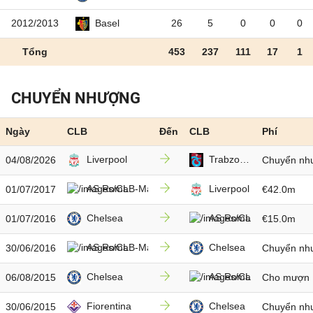
2012/2013
26
5
0
0
0
Basel
Tổng
453
237
111
17
1
CHUYỂN NHƯỢNG
Ngày
CLB
Đến
CLB
Phí
Liverpool
Trabzonspor
04/08/2026
Chuyển nh
AS Roma
Liverpool
01/07/2017
€42.0m
Chelsea
AS Roma
01/07/2016
€15.0m
AS Roma
Chelsea
30/06/2016
Chuyển nh
Chelsea
AS Roma
06/08/2015
Cho mượn
Fiorentina
Chelsea
30/06/2015
Chuyển nh