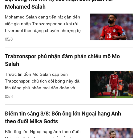
Mohamed Salah
Mohamed Salah đang tiến rất gần đến
việc gia nhập Trabzonspor sau khi rời
Liverpool theo dạng chuyển nhượng tự
do. Đội bóng Thổ Nhĩ Kỳ đã chính thức
05/8
xác nhận các cuộc đàm phán với tiền đạo
người Ai Cập và kỳ vọng thương vụ sẽ
Trabzonspor phủ nhận đàm phán chiêu mộ Mo
sớm được hoàn tất.
Salah
Trước tin đồn Mo Salah cập bến
Trabzonspor, chủ tịch đội bóng này đã
lên tiếng phủ nhận mọi đồn đoán và
khẳng định không có đàm phán nào giữa
03/8
hai bên.
Điểm tin sáng 3/8: Bốn ông lớn Ngoại hạng Anh
theo đuổi Mika Godts
Bốn ông lớn Ngoại hạng Anh theo đuổi