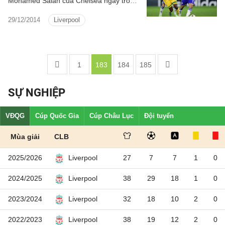
Mohamed Salah của Chelsea ngay trong
kỳ chuyển nhượng mùa đông này.
29/12/2014
Liverpool
1
183
184
185
SỰ NGHIỆP
VĐQG
Cúp Quốc Gia
Cúp Châu Lục
Đội tuyển
Mùa giải
CLB
2025/2026
27
7
7
1
0
Liverpool
2024/2025
38
29
18
1
0
Liverpool
2023/2024
32
18
10
2
0
Liverpool
2022/2023
38
19
12
2
0
Liverpool