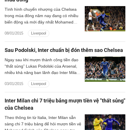
Tình hình chuyển nhượng của Chelsea
trong mùa đông năm nay đang có nhiều
biến động và mới đây nhất Mohamed
Salah là cái tên đầu tiên bị “xử trảm”.
08/01/2015
Liverpool
Sau Podolski, Inter chuẩn bị đón thêm sao Chelsea
Ngay sau khi mượn thành công tiền đạo
“thất sủng” Lukas Podolski của Arsenal,
nhiều khả năng ban lãnh đạo Inter Milan
sẽ tiếp tục hoàn thành thêm một thương
03/01/2015
Liverpool
vụ khác mang tên Mohamed Salah, ngôi
sao hiện đang khoác áo Chelsea.
Inter Milan chi 7 triệu bảng mượn tiền vệ "thất sủng"
của Chelsea
Theo thông tin từ Italia, Inter Milan sẵn
sàng chi 7 triệu bảng để hỏi mượn tiền vệ