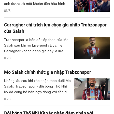
anh được trả một khoản tiền hậu hĩnh
cho thương vụ chuyển đến Thổ Nhĩ Kỳ.
06/8
Carragher chỉ trích lựa chọn gia nhập Trabzonspor
của Salah
Trabzonspor là bến đỗ tiếp theo của Mo
Salah sau khi rời Liverpool và Jamie
Carragher không đánh giá đây là lựa
chọn hợp lý bởi Salah vẫn còn quá giỏi.
06/8
Mo Salah chính thức gia nhập Trabzonspor
Không lâu sau khi xác nhận theo đuổi Mo
Salah, Trabzonspor - đội bóng Thổ Nhĩ
Kỳ đã công bố bản hợp đồng với tiền đạo
người Ai Cập.
05/8
Đội bóng Thổ Nhĩ Kỳ xác nhận đàm phán với