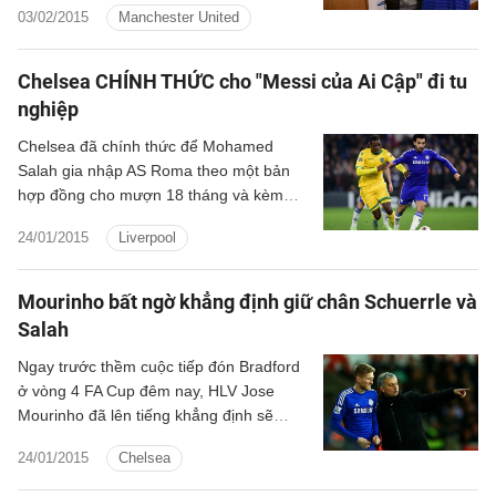
03/02/2015
Manchester United
Salah… đã chính thức xuất hiện. Hãy
điểm lại tất cả các thương vụ đã hoàn tất
trong kì chuyển nhượng tháng 1/2015 ở
Chelsea CHÍNH THỨC cho "Messi của Ai Cập" đi tu
Premier League.
nghiệp
Chelsea đã chính thức để Mohamed
Salah gia nhập AS Roma theo một bản
hợp đồng cho mượn 18 tháng và kèm
theo điều khoảng mua đứt trị giá 16 triệu
24/01/2015
Liverpool
euro.
Mourinho bất ngờ khẳng định giữ chân Schuerrle và
Salah
Ngay trước thềm cuộc tiếp đón Bradford
ở vòng 4 FA Cup đêm nay, HLV Jose
Mourinho đã lên tiếng khẳng định sẽ
không có chuyện Chelsea để bộ đôi
24/01/2015
Chelsea
Schuerrle và Salah ra đi trong kỳ chuyển
nhượng mùa Đông.