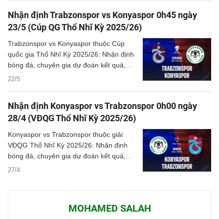
những bước tiến quan trọng và thương
Nhận định Trabzonspor vs Konyaspor 0h45 ngày
vụ nhiều khả năng sẽ sớm hoàn tất.
23/5 (Cúp QG Thổ Nhĩ Kỳ 2025/26)
Trabzonspor vs Konyaspor thuộc Cúp
quốc gia Thổ Nhĩ Kỳ 2025/26: Nhận định
bóng đá, chuyên gia dự đoán kết quả,
thông tin phân tích tỷ số trận đấu.
22/5
Nhận định Konyaspor vs Trabzonspor 0h00 ngày
28/4 (VĐQG Thổ Nhĩ Kỳ 2025/26)
Konyaspor vs Trabzonspor thuộc giải
VĐQG Thổ Nhĩ Kỳ 2025/26: Nhận định
bóng đá, chuyên gia dự đoán kết quả,
thông tin phân tích tỷ số trận đấu.
27/4
MOHAMED SALAH