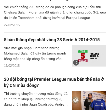
Với chiến thắng 2-0, trong đó có pha lập công của cựu cầu thủ
Chelsea Salah, Fiorentina đã giành thắng lợi chung cuộc 3-1, qua
đó khiến Tottenham phải dừng bước tại Europa League.
27/02/2015
5 bàn thắng đẹp nhất vòng 23 Serie A 2014-2015
Vừa mới gia nhập Fiorentina nhưng
Mohamed Salah đã gây ấn tượng mạnh
bằng một pha lập công ấn tượng vào lưới
Sassuolo. Nhờ vậy, "Messi của Ai Cập"
17/02/2015
đang thuộc biên chế Chelsea đã lọt vào
top 5 bàn thắng đẹp nhất Serie A vòng
20 đội bóng tại Premier League mua bán thế nào ở
vừa rồi.
kỳ CN mùa đông?
Thị trường chuyển nhượng mùa đông đã
chính thức khép lại, những thương vụ
đáng chú ý như Juan Cuadrado, Andre
Schurrle, Wilfried Zaha hay Mohamed