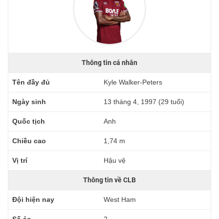
Thông tin cá nhân
Tên đầy đủ
Kyle Walker-Peters
Ngày sinh
13 tháng 4, 1997 (29 tuổi)
Quốc tịch
Anh
Chiều cao
1,74 m
Vị trí
Hậu vệ
Thông tin về CLB
Đội hiện nay
West Ham
Số áo
2