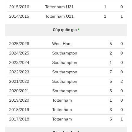
2015/2016
Tottenham U21
1
0
2014/2015
Tottenham U21
1
1
Cúp quốc gia
*
2025/2026
West Ham
5
0
2024/2025
Southampton
2
0
2023/2024
Southampton
1
0
2022/2023
Southampton
7
0
2021/2022
Southampton
5
2
2020/2021
Southampton
5
0
2019/2020
Tottenham
1
0
2018/2019
Tottenham
3
0
2017/2018
Tottenham
5
1