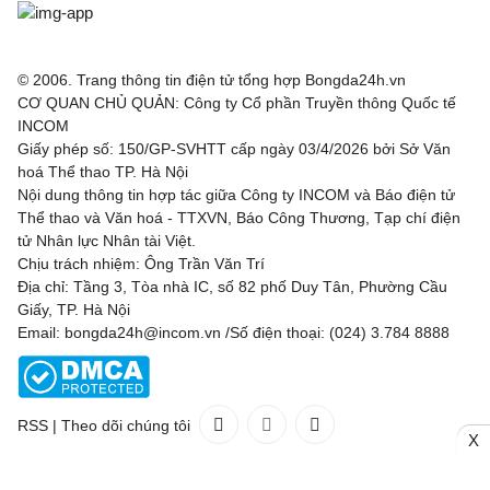
© 2006. Trang thông tin điện tử tổng hợp Bongda24h.vn
CƠ QUAN CHỦ QUẢN: Công ty Cổ phần Truyền thông Quốc tế
INCOM
Giấy phép số: 150/GP-SVHTT cấp ngày 03/4/2026 bởi Sở Văn
hoá Thể thao TP. Hà Nội
Nội dung thông tin hợp tác giữa Công ty INCOM và Báo điện tử
Thể thao và Văn hoá - TTXVN, Báo Công Thương, Tạp chí điện
tử Nhân lực Nhân tài Việt.
Chịu trách nhiệm: Ông Trần Văn Trí
Địa chỉ: Tầng 3, Tòa nhà IC, số 82 phố Duy Tân, Phường Cầu
Giấy, TP. Hà Nội
Email: bongda24h@incom.vn /Số điện thoại: (024) 3.784 8888
RSS
|
Theo dõi chúng tôi
X
Liên hệ
Quảng cáo
(024) 3.784 8888