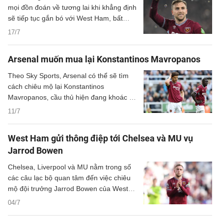
mọi đồn đoán về tương lai khi khẳng định
sẽ tiếp tục gắn bó với West Ham, bất
chấp việc đội bóng vừa phải xuống hạng
17/7
và chuẩn bị thi đấu tại Championship
mùa giải 2026/27.
Arsenal muốn mua lại Konstantinos Mavropanos
Theo Sky Sports, Arsenal có thể sẽ tìm
cách chiêu mộ lại Konstantinos
Mavropanos, cầu thủ hiện đang khoác áo
West Ham.
11/7
West Ham gửi thông điệp tới Chelsea và MU vụ
Jarrod Bowen
Chelsea, Liverpool và MU nằm trong số
các câu lạc bộ quan tâm đến việc chiêu
mộ đội trưởng Jarrod Bowen của West
Ham, trong mùa hè này.
04/7