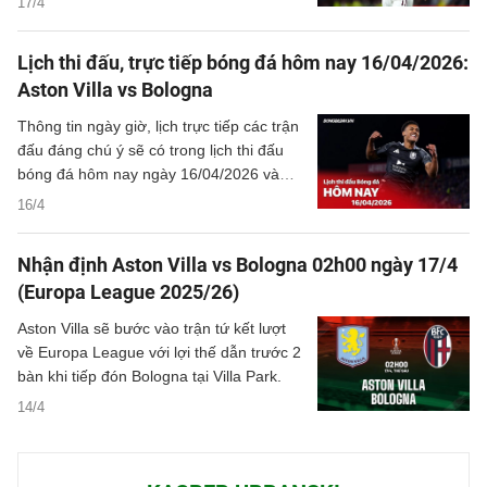
17/4
chỉ ghi bàn, anh còn in dấu giày lên lối
chơi tổng thể, cho thấy vai trò không thể
Lịch thi đấu, trực tiếp bóng đá hôm nay 16/04/2026:
thay thế trong hệ thống của Unai Emery,
Aston Villa vs Bologna
đồng thời gửi đi thông điệp tới Thomas
Tuchel về khao khát góp mặt tại World
Thông tin ngày giờ, lịch trực tiếp các trận
Cup 2026 cùng đội tuyển Anh.
đấu đáng chú ý sẽ có trong lịch thi đấu
bóng đá hôm nay ngày 16/04/2026 và
rạng sáng mai cùng kênh phát sóng trực
16/4
tiếp.
Nhận định Aston Villa vs Bologna 02h00 ngày 17/4
(Europa League 2025/26)
Aston Villa sẽ bước vào trận tứ kết lượt
về Europa League với lợi thế dẫn trước 2
bàn khi tiếp đón Bologna tại Villa Park.
14/4