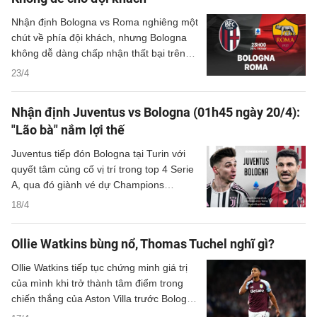
Nhận định Bologna vs Roma nghiêng một
chút về phía đội khách, nhưng Bologna
không dễ dàng chấp nhận thất bại trên
sân nhà.
23/4
Nhận định Juventus vs Bologna (01h45 ngày 20/4):
"Lão bà" nắm lợi thế
Juventus tiếp đón Bologna tại Turin với
quyết tâm củng cố vị trí trong top 4 Serie
A, qua đó giành vé dự Champions
League mùa tới.
18/4
Ollie Watkins bùng nổ, Thomas Tuchel nghĩ gì?
Ollie Watkins tiếp tục chứng minh giá trị
của mình khi trở thành tâm điểm trong
chiến thắng của Aston Villa trước Bologna
ở tứ kết lượt về Europa League. Không