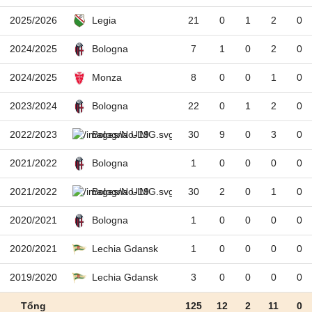
2025/2026
21
0
1
2
0
Legia
2024/2025
7
1
0
2
0
Bologna
2024/2025
8
0
0
1
0
Monza
2023/2024
22
0
1
2
0
Bologna
2022/2023
30
9
0
3
0
Bologna U19
2021/2022
1
0
0
0
0
Bologna
2021/2022
30
2
0
1
0
Bologna U19
2020/2021
1
0
0
0
0
Bologna
2020/2021
1
0
0
0
0
Lechia Gdansk
2019/2020
3
0
0
0
0
Lechia Gdansk
Tổng
125
12
2
11
0