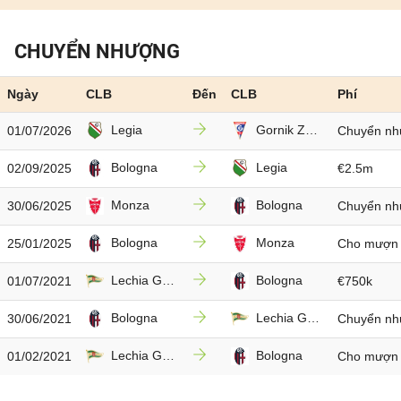
CHUYỂN NHƯỢNG
Ngày
CLB
Đến
CLB
Phí
Legia
Gornik Zabrze
01/07/2026
Chuyển nh
Bologna
Legia
02/09/2025
€2.5m
Monza
Bologna
30/06/2025
Chuyển nh
Bologna
Monza
25/01/2025
Cho mượn
Lechia Gdansk
Bologna
01/07/2021
€750k
Bologna
Lechia Gdansk
30/06/2021
Chuyển nh
Lechia Gdansk
Bologna
01/02/2021
Cho mượn