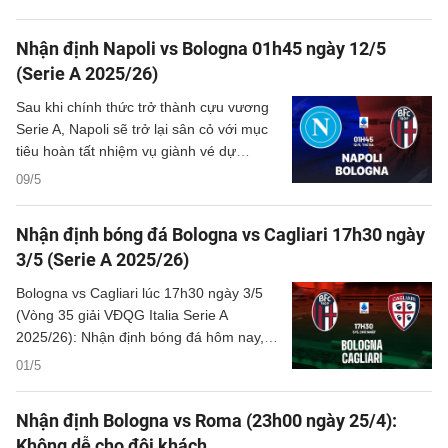
tích chi tiết về trận đấu.
Nhận định Napoli vs Bologna 01h45 ngày 12/5
(Serie A 2025/26)
Sau khi chính thức trở thành cựu vương
Serie A, Napoli sẽ trở lại sân cỏ với mục
tiêu hoàn tất nhiệm vụ giành vé dự
Champions League mùa tới, khi tiếp đón
09/5
Bologna tại sân Maradona.
Nhận định bóng đá Bologna vs Cagliari 17h30 ngày
3/5 (Serie A 2025/26)
Bologna vs Cagliari lúc 17h30 ngày 3/5
(Vòng 35 giải VĐQG Italia Serie A
2025/26): Nhận định bóng đá hôm nay, ý
kiến chuyên gia, dự đoán kết quả, phân
01/5
tích chi tiết về trận đấu.
Nhận định Bologna vs Roma (23h00 ngày 25/4):
Không dễ cho đội khách