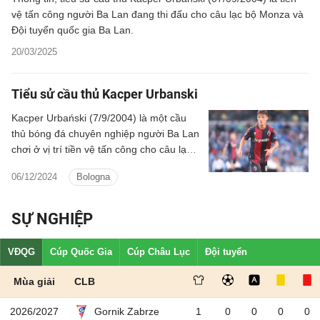
vệ tấn công người Ba Lan đang thi đấu cho câu lạc bộ Monza và
Đội tuyển quốc gia Ba Lan.
20/03/2025
Tiểu sử cầu thủ Kacper Urbanski
Kacper Urbański (7/9/2004) là một cầu
thủ bóng đá chuyên nghiệp người Ba Lan
chơi ở vị trí tiền vệ tấn công cho câu lạc
bộ Bologna và đội tuyển quốc gia Ba Lan.
06/12/2024
Bologna
SỰ NGHIỆP
VĐQG
Cúp Quốc Gia
Cúp Châu Lục
Đội tuyển
Mùa giải
CLB
2026/2027
1
0
0
0
0
Gornik Zabrze