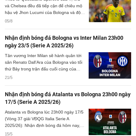
và Chelsea đều đã tiếp cận để chiêu mộ
hậu vệ Jhon Lucumi của Bologna và đội
tuyển Colombia.
05/8
Nhận định bóng đá Bologna vs Inter Milan 23h00
ngày 23/5 (Serie A 2025/26)
Tân vương Inter Milan sẽ hành quân tới
sân Renato Dall’Ara của Bologna vào tối
thứ Bảy trong trận đấu cuối cùng của
mùa giải 2025/26.
21/5
Nhận định bóng đá Atalanta vs Bologna 23h00 ngày
17/5 (Serie A 2025/26)
Atalanta vs Bologna lúc 23h00 ngày 17/5
(Vòng 37 giải VĐQG Italia Serie A
2025/26): Nhận định bóng đá hôm nay, ý
kiến chuyên gia, dự đoán kết quả, phân
15/5