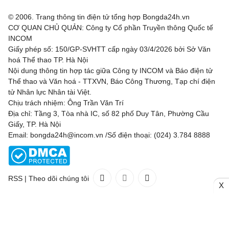
© 2006. Trang thông tin điện tử tổng hợp Bongda24h.vn
CƠ QUAN CHỦ QUẢN: Công ty Cổ phần Truyền thông Quốc tế
INCOM
Giấy phép số: 150/GP-SVHTT cấp ngày 03/4/2026 bởi Sở Văn
hoá Thể thao TP. Hà Nội
Nội dung thông tin hợp tác giữa Công ty INCOM và Báo điện tử
Thể thao và Văn hoá - TTXVN, Báo Công Thương, Tạp chí điện
tử Nhân lực Nhân tài Việt.
Chịu trách nhiệm: Ông Trần Văn Trí
Địa chỉ: Tầng 3, Tòa nhà IC, số 82 phố Duy Tân, Phường Cầu
Giấy, TP. Hà Nội
Email: bongda24h@incom.vn /Số điện thoại: (024) 3.784 8888
RSS
|
Theo dõi chúng tôi
X
Liên hệ
Quảng cáo
(024) 3.784 8888
Toàn bộ bản quyền thuộc
Bongda24h.vn