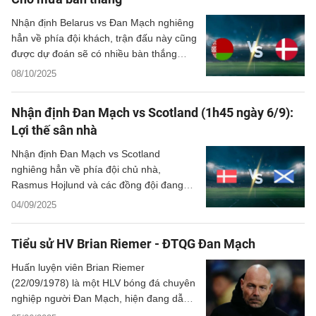
Nhận định Belarus vs Đan Mạch nghiêng
hẳn về phía đội khách, trận đấu này cũng
được dự đoán sẽ có nhiều bàn thắng
được ghi.
08/10/2025
Nhận định Đan Mạch vs Scotland (1h45 ngày 6/9):
Lợi thế sân nhà
Nhận định Đan Mạch vs Scotland
nghiêng hẳn về phía đội chủ nhà,
Rasmus Hojlund và các đồng đội đang
đặt quyết tâm sẽ giành 3 điểm.
04/09/2025
Tiểu sử HV Brian Riemer - ĐTQG Đan Mạch
Huấn luyện viên Brian Riemer
(22/09/1978) là một HLV bóng đá chuyên
nghiệp người Đan Mạch, hiện đang dẫn
dắt đội tuyển quốc gia Đan Mạch.