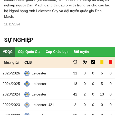
nghiệp người Đan Mạch đang thi đấu ở vị trí trung vệ cho câu lạc
bộ Ngoại hạng Anh Leicester City và đội tuyển quốc gia Đan
Mạch.
11/11/2024
SỰ NGHIỆP
VĐQG
Cúp Quốc Gia
Cúp Châu Lục
Đội tuyển
Mùa giải
CLB
2025/2026
31
3
0
5
0
Leicester
2024/2025
18
0
0
5
0
Leicester
2023/2024
42
2
0
13
0
Leicester
2022/2023
2
0
0
0
0
Leicester U21