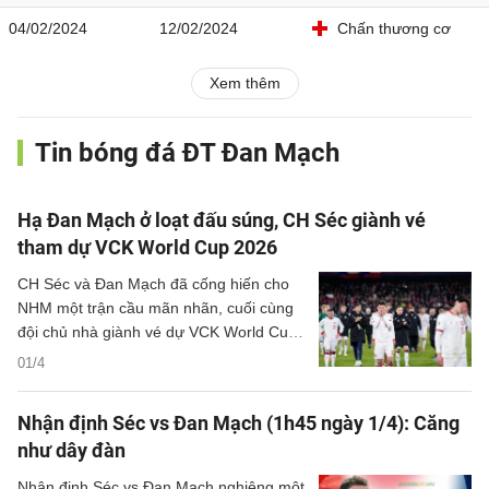
04/02/2024
12/02/2024
Chấn thương cơ
Xem thêm
Tin bóng đá ĐT Đan Mạch
Hạ Đan Mạch ở loạt đấu súng, CH Séc giành vé
tham dự VCK World Cup 2026
CH Séc và Đan Mạch đã cống hiến cho
NHM một trận cầu mãn nhãn, cuối cùng
đội chủ nhà giành vé dự VCK World Cup
2026 sau khi giành chiến thắng ở loạt
01/4
đấu súng.
Nhận định Séc vs Đan Mạch (1h45 ngày 1/4): Căng
như dây đàn
Nhận định Séc vs Đan Mạch nghiêng một