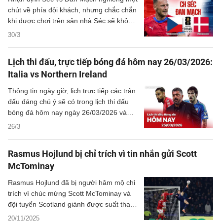
chút về phía đội khách, nhưng chắc chắn
khi được chơi trên sân nhà Séc sẽ không
dễ dàng chấp nhận thất bại.
30/3
Lịch thi đấu, trực tiếp bóng đá hôm nay 26/03/2026:
Italia vs Northern Ireland
Thông tin ngày giờ, lịch trực tiếp các trận
đấu đáng chú ý sẽ có trong lịch thi đấu
bóng đá hôm nay ngày 26/03/2026 và
rạng sáng mai cùng kênh phát sóng trực
26/3
tiếp.
Rasmus Hojlund bị chỉ trích vì tin nhắn gửi Scott
McTominay
Rasmus Hojlund đã bị người hâm mộ chỉ
trích vì chúc mừng Scott McTominay và
đội tuyển Scotland giành được suất tham
dự World Cup 2026.
20/11/2025