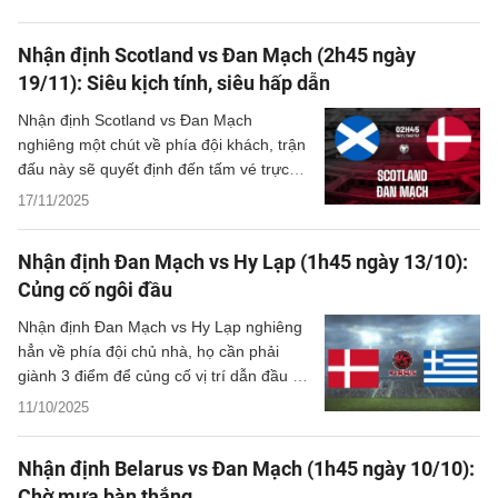
Nhận định Scotland vs Đan Mạch (2h45 ngày
19/11): Siêu kịch tính, siêu hấp dẫn
Nhận định Scotland vs Đan Mạch
nghiêng một chút về phía đội khách, trận
đấu này sẽ quyết định đến tấm vé trực
tiếp dự World Cup 2026 ở bảng C.
17/11/2025
Nhận định Đan Mạch vs Hy Lạp (1h45 ngày 13/10):
Củng cố ngôi đầu
Nhận định Đan Mạch vs Hy Lạp nghiêng
hẳn về phía đội chủ nhà, họ cần phải
giành 3 điểm để củng cố vị trí dẫn đầu ở
bảng C.
11/10/2025
Nhận định Belarus vs Đan Mạch (1h45 ngày 10/10):
Chờ mưa bàn thắng