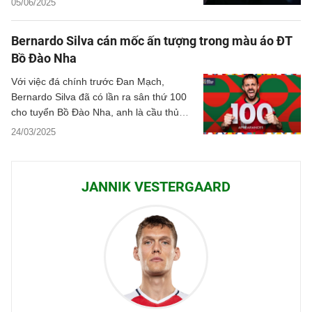
05/06/2025
Bernardo Silva cán mốc ấn tượng trong màu áo ĐT
Bồ Đào Nha
Với việc đá chính trước Đan Mạch,
Bernardo Silva đã có lần ra sân thứ 100
cho tuyển Bồ Đào Nha, anh là cầu thủ
thứ 8 của Seleccao có được thành tích
24/03/2025
này.
JANNIK VESTERGAARD