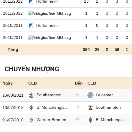
2011/2012
23
2
0
3
0
Hoffenheim
2011/2012
1
1
0
0
0
Hoffenheim II
2010/2011
1
0
0
0
0
Hoffenheim
2010/2011
1
1
0
0
0
Hoffenheim II
Tổng
364
26
2
56
1
CHUYỂN NHƯỢNG
Ngày
CLB
Đến
CLB
Southampton
Leicester
13/08/2021
B. Monchengladbach
Southampton
13/07/2018
Werder Bremen
B. Monchengladbach
01/07/2016