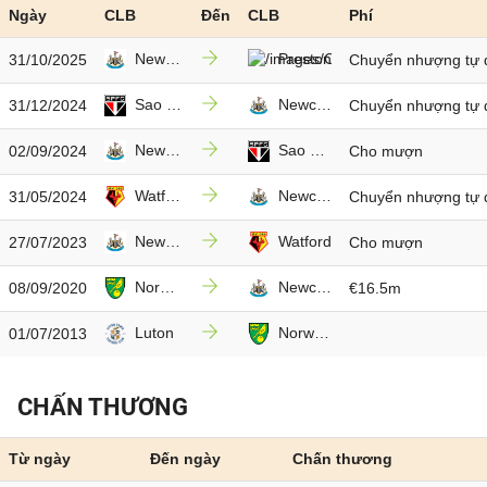
Ngày
CLB
Đến
CLB
Phí
Newcastle
Preston
31/10/2025
Chuyển nhượng tự 
Sao Paulo
Newcastle
31/12/2024
Chuyển nhượng tự 
Newcastle
Sao Paulo
02/09/2024
Cho mượn
Watford
Newcastle
31/05/2024
Chuyển nhượng tự 
Newcastle
Watford
27/07/2023
Cho mượn
Norwich
Newcastle
08/09/2020
€16.5m
Luton
Norwich
01/07/2013
CHẤN THƯƠNG
Từ ngày
Đến ngày
Chấn thương