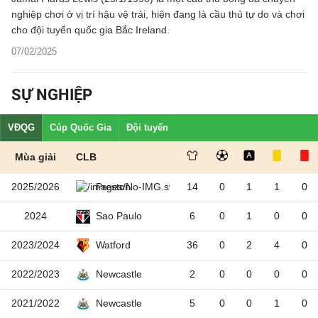
nghiệp chơi ở vị trí hậu vệ trái, hiện đang là cầu thủ tự do và chơi
cho đội tuyển quốc gia Bắc Ireland.
07/02/2025
SỰ NGHIỆP
VĐQG
Cúp Quốc Gia
Đội tuyển
Mùa giải
CLB
2025/2026
14
0
1
1
0
Preston
2024
6
0
1
0
0
Sao Paulo
2023/2024
36
0
2
4
0
Watford
2022/2023
2
0
0
0
0
Newcastle
2021/2022
5
0
0
1
0
Newcastle