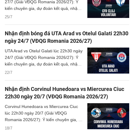
27/7 (Giải VĐQG Romania 2026/27): Ý
kiến chuyên gia, dự đoán kết quả, nhận
định - phân tích trận đấu, thống kê chi tiết
25/7
về hai đội.
Nhận định bóng đá UTA Arad vs Otelul Galati 22h30
ngày 24/7 (VĐQG Romania 2026/27)
UTA Arad vs Otelul Galati lúc 22h30 ngày
24/7 (Giải VĐQG Romania 2026/27): Ý
kiến chuyên gia, dự đoán kết quả, nhận
định - phân tích trận đấu, thống kê chi tiết
22/7
về hai đội.
Nhận định Corvinul Hunedoara vs Miercurea Ciuc
22h30 ngày 20/7 (VĐQG Romania 2026/27)
Corvinul Hunedoara vs Miercurea Ciuc
lúc 22h30 ngày 20/7 (Giải VĐQG
Romania 2026/27): Ý kiến chuyên gia, dự
đoán kết quả, nhận định - phân tích trận
18/7
đấu, thống kê chi tiết về hai đội.