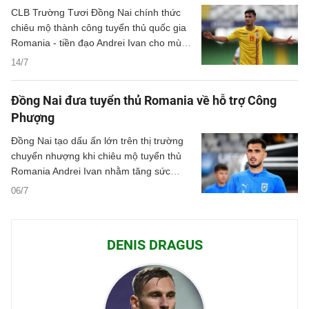
CLB Trường Tươi Đồng Nai chính thức
chiêu mộ thành công tuyển thủ quốc gia
Romania - tiền đạo Andrei Ivan cho mùa
giải mới V.League 2026/27, nối tiếp các
14/7
thương vụ Milos Vulic và Filip Jovic.
Đồng Nai đưa tuyển thủ Romania về hỗ trợ Công
Phượng
Đồng Nai tạo dấu ấn lớn trên thị trường
chuyển nhượng khi chiêu mộ tuyển thủ
Romania Andrei Ivan nhằm tăng sức
mạnh hàng công cho V.League 2026/27.
06/7
DENIS DRAGUS