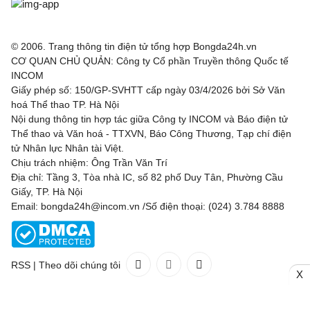
© 2006. Trang thông tin điện tử tổng hợp Bongda24h.vn
CƠ QUAN CHỦ QUẢN: Công ty Cổ phần Truyền thông Quốc tế
INCOM
Giấy phép số: 150/GP-SVHTT cấp ngày 03/4/2026 bởi Sở Văn
hoá Thể thao TP. Hà Nội
Nội dung thông tin hợp tác giữa Công ty INCOM và Báo điện tử
Thể thao và Văn hoá - TTXVN, Báo Công Thương, Tạp chí điện
tử Nhân lực Nhân tài Việt.
Chịu trách nhiệm: Ông Trần Văn Trí
Địa chỉ: Tầng 3, Tòa nhà IC, số 82 phố Duy Tân, Phường Cầu
Giấy, TP. Hà Nội
Email: bongda24h@incom.vn /Số điện thoại: (024) 3.784 8888
RSS
|
Theo dõi chúng tôi
X
Liên hệ
Quảng cáo
(024) 3.784 8888