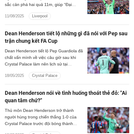
sắc cản phá hai quả 11m, giúp “Đại
bàng” đánh bại Liverpool trong loạt sút
11/08/2025
Liverpool
luân lưu để giành Siêu cúp Anh.
Dean Henderson tiết lộ những gì đã nói với Pep sau
trận chung kết FA Cup
Dean Henderson tiết lộ Pep Guardiola đã
chất vấn mình về việc câu giờ sau khi
Crystal Palace làm nên lịch sử tại
Wembley.
18/05/2025
Crystal Palace
Dean Henderson nói về tình huống thoát thẻ đỏ: "Ai
quan tâm chứ?"
Thủ môn Dean Henderson trở thành
người hùng trong chiến thắng 1-0 của
Crystal Palace trước đội bóng thành
Manchester tại chung kết FA Cup trên