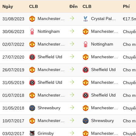
Ngày
CLB
Đến
CLB
Phí
Manchester Utd
Crystal Palace
31/08/2023
€17.5
Nottingham
Manchester Utd
30/06/2023
Chuyể
Manchester Utd
Nottingham
02/07/2022
Cho m
Sheffield Utd
Manchester Utd
27/07/2020
Chuyể
Manchester Utd
Sheffield Utd
26/07/2019
Cho m
Sheffield Utd
Manchester Utd
31/05/2019
Chuyể
Manchester Utd
Sheffield Utd
01/07/2018
Cho m
Shrewsbury
Manchester Utd
31/05/2018
Chuyể
Manchester Utd
Shrewsbury
10/07/2017
Cho m
Grimsby
Manchester Utd
03/02/2017
Chuyể