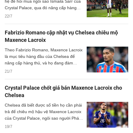
hệ để hỏi mua ngôi sao Ismaila Sarr của
Crystal Palace, qua đó nâng cấp hàng
công ở mùa giải tới.
22/7
Fabrizio Romano cập nhật vụ Chelsea chiêu mộ
Maxence Lacroix
Theo Fabrizio Romano, Maxence Lacroix
là mục tiêu hàng đầu của Chelsea để
nâng cấp hàng thủ, và họ đang đàm
phán với Crystal Palace.
21/7
Crystal Palace chốt giá bán Maxence Lacroix cho
Chelsea
Chelsea đã biết được số tiền họ cần phải
trả để chiêu mộ hậu vệ Maxence Lacroix
của Crystal Palace, ngôi sao người Pháp
vừa tham dự World Cup.
19/7