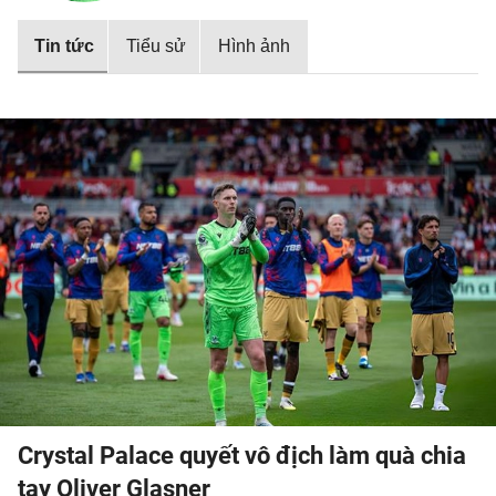
Tin tức
Tiểu sử
Hình ảnh
Crystal Palace quyết vô địch làm quà chia
tay Oliver Glasner