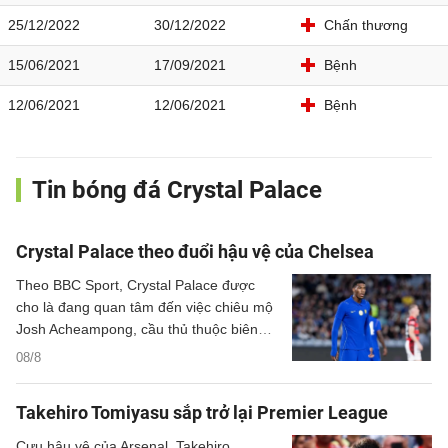
25/12/2022
30/12/2022
Chấn thương
15/06/2021
17/09/2021
Bệnh
12/06/2021
12/06/2021
Bệnh
Tin bóng đá Crystal Palace
Crystal Palace theo đuổi hậu vệ của Chelsea
Theo BBC Sport, Crystal Palace được
cho là đang quan tâm đến việc chiêu mộ
Josh Acheampong, cầu thủ thuộc biên
chế của Chelsea.
08/8
Takehiro Tomiyasu sắp trở lại Premier League
Cựu hậu vệ của Arsenal, Takehiro