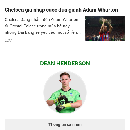
Chelsea gia nhập cuộc đua giành Adam Wharton
Chelsea đang nhắm đến Adam Wharton
từ Crystal Palace trong mùa hè này,
nhưng Đại bàng sẽ yêu cầu một số tiền
lớn cho tiền vệ này.
12/7
DEAN HENDERSON
Thông tin cá nhân