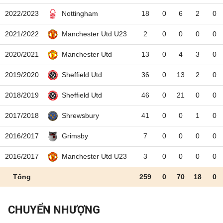
2022/2023
18
0
6
2
0
Nottingham
2021/2022
2
0
0
0
0
Manchester Utd U23
2020/2021
13
0
4
3
0
Manchester Utd
2019/2020
36
0
13
2
0
Sheffield Utd
2018/2019
46
0
21
0
0
Sheffield Utd
2017/2018
41
0
0
1
0
Shrewsbury
2016/2017
7
0
0
0
0
Grimsby
2016/2017
3
0
0
0
0
Manchester Utd U23
Tổng
259
0
70
18
0
CHUYỂN NHƯỢNG