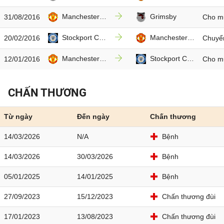
Manchester Utd
Grimsby
31/08/2016
Cho m
Stockport County
Manchester Utd
20/02/2016
Chuyể
Manchester Utd
Stockport County
12/01/2016
Cho m
CHẤN THƯƠNG
Từ ngày
Đến ngày
Chấn thương
14/03/2026
N/A
Bệnh
14/03/2026
30/03/2026
Bệnh
05/01/2025
14/01/2025
Bệnh
27/09/2023
15/12/2023
Chấn thương đùi
17/01/2023
13/08/2023
Chấn thương đùi