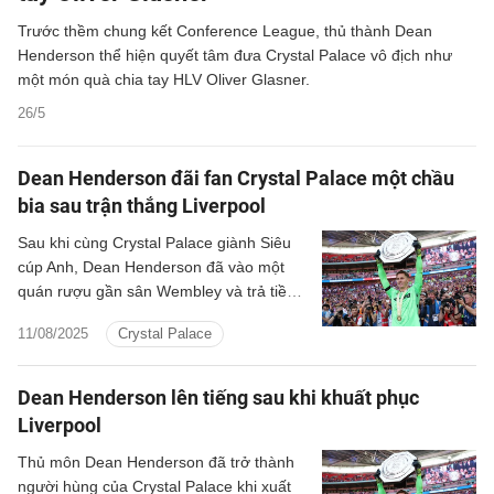
Trước thềm chung kết Conference League, thủ thành Dean
Henderson thể hiện quyết tâm đưa Crystal Palace vô địch như
một món quà chia tay HLV Oliver Glasner.
26/5
Dean Henderson đãi fan Crystal Palace một chầu
bia sau trận thắng Liverpool
Sau khi cùng Crystal Palace giành Siêu
cúp Anh, Dean Henderson đã vào một
quán rượu gần sân Wembley và trả tiền
đồ uống cho fan của đội bóng này tại
11/08/2025
Crystal Palace
đây.
Dean Henderson lên tiếng sau khi khuất phục
Liverpool
Thủ môn Dean Henderson đã trở thành
người hùng của Crystal Palace khi xuất