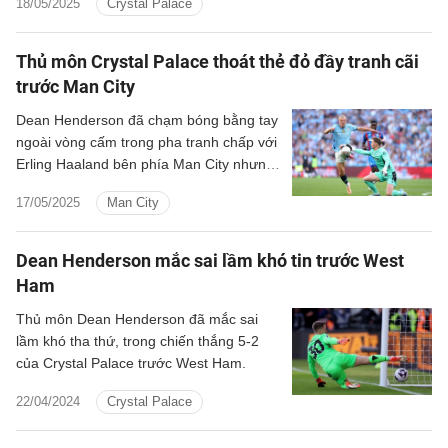
18/05/2025
Crystal Palace
sân Wembley, bất chấp tranh cãi quanh
tình huống thoát thẻ đỏ trong trận đấu.
Thủ môn Crystal Palace thoát thẻ đỏ đầy tranh cãi
trước Man City
Dean Henderson đã chạm bóng bằng tay
ngoài vòng cấm trong pha tranh chấp với
Erling Haaland bên phía Man City nhưng
không phải nhận thẻ đỏ.
17/05/2025
Man City
Dean Henderson mắc sai lầm khó tin trước West
Ham
Thủ môn Dean Henderson đã mắc sai
lầm khó tha thứ, trong chiến thắng 5-2
của Crystal Palace trước West Ham.
22/04/2024
Crystal Palace