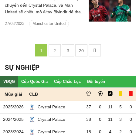
chuyển đến Crystal Palace, và Man
United sẽ chiêu mộ Altay Biyindir để thay
thế cầu thủ người Anh.
27/08/2023
Manchester United
1
2
3
20
SỰ NGHIỆP
VĐQG
Cúp Quốc Gia
Cúp Châu Lục
Đội tuyển
Mùa giải
CLB
2025/2026
37
0
11
5
0
Crystal Palace
2024/2025
38
0
11
3
0
Crystal Palace
2023/2024
18
0
4
2
0
Crystal Palace