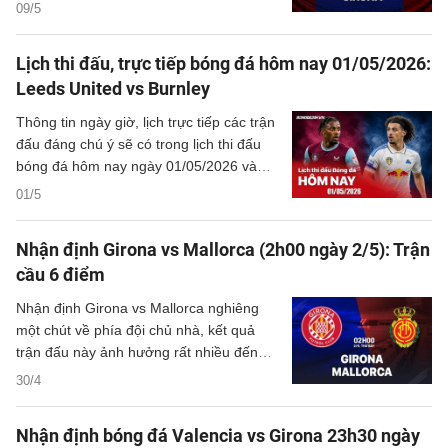
đón Girona. Trong khi đội chủ sân
09/5
Vallecas đang mơ về châu Âu, Girona lại
phải gồng mình cho cuộc chiến trụ hạng
Lịch thi đấu, trực tiếp bóng đá hôm nay 01/05/2026:
đầy căng thẳng.
Leeds United vs Burnley
Thông tin ngày giờ, lịch trực tiếp các trận
đấu đáng chú ý sẽ có trong lịch thi đấu
bóng đá hôm nay ngày 01/05/2026 và
rạng sáng mai cùng kênh phát sóng trực
01/5
tiếp.
Nhận định Girona vs Mallorca (2h00 ngày 2/5): Trận
cầu 6 điểm
Nhận định Girona vs Mallorca nghiêng
một chút về phía đội chủ nhà, kết quả
trận đấu này ảnh hưởng rất nhiều đến
cuộc đua trụ hạng ở La Liga mùa này.
30/4
Nhận định bóng đá Valencia vs Girona 23h30 ngày