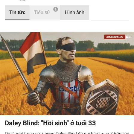
!
Tin tức
Tiểu sử
Hình ảnh
Daley Blind: "Hồi sinh" ở tuổi 33
Dù là một trung vệ, nhưng Daley Blind đã ghi bàn trong 2 trận liên