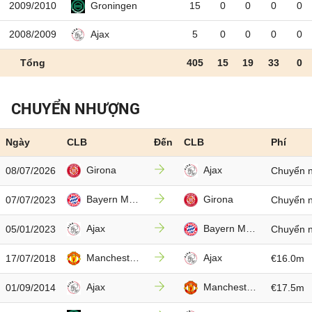
2009/2010
15
0
0
0
0
Groningen
2008/2009
5
0
0
0
0
Ajax
Tổng
405
15
19
33
0
CHUYỂN NHƯỢNG
Ngày
CLB
Đến
CLB
Phí
Girona
Ajax
08/07/2026
Chuyển n
Bayern Munich
Girona
07/07/2023
Chuyển n
Ajax
Bayern Munich
05/01/2023
Chuyển n
Manchester Utd
Ajax
17/07/2018
€16.0m
Ajax
Manchester Utd
01/09/2014
€17.5m