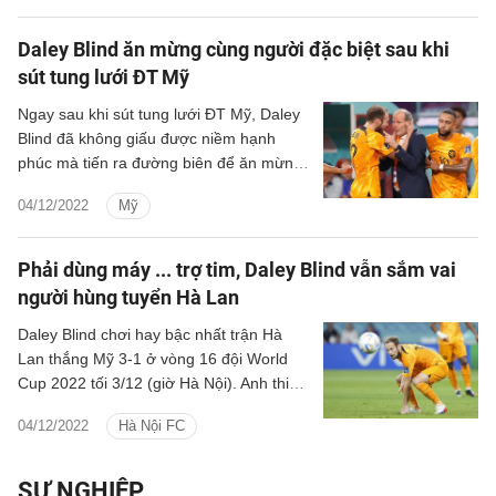
Daley Blind ăn mừng cùng người đặc biệt sau khi
sút tung lưới ĐT Mỹ
Ngay sau khi sút tung lưới ĐT Mỹ, Daley
Blind đã không giấu được niềm hạnh
phúc mà tiến ra đường biên để ăn mừng
cùng người bố Danny.
04/12/2022
Mỹ
Phải dùng máy ... trợ tim, Daley Blind vẫn sắm vai
người hùng tuyển Hà Lan
Daley Blind chơi hay bậc nhất trận Hà
Lan thắng Mỹ 3-1 ở vòng 16 đội World
Cup 2022 tối 3/12 (giờ Hà Nội). Anh thi
đấu với một chiếc máy khử rung tim
04/12/2022
Hà Nội FC
(ICD) từ năm 2019 tới nay.
SỰ NGHIỆP