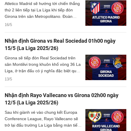
Atletico Madrid sẽ hướng tới chiến thắng
thứ 2 liên tiếp tại La Liga khi tiếp đón
Girona trên sân Metropolitano. Đoàn
quân của HLV Diego Simeone hiện đứng
16/5
thứ 4 với 66 điểm, kém đội xếp thứ 3 là
Villarreal 3 điểm. Trong khi đó, Girona
Nhận định Girona vs Real Sociedad 01h00 ngày
xếp thứ 15 và chỉ hơn nhóm cầm đèn đỏ
15/5 (La Liga 2025/26)
đúng 1 điểm.
Girona sẽ tiếp đón Real Sociedad trên
sân Montilivi trong khuôn khổ vòng 36 La
Liga, ở trận đấu có ý nghĩa đặc biệt quan
trọng với đội chủ nhà trong cuộc chiến
13/5
sinh tồn.
Nhận định Rayo Vallecano vs Girona 02h00 ngày
12/5 (La Liga 2025/26)
Sau khi giành vé vào chung kết Europa
Conference League, Rayo Vallecano sẽ
trở lại đấu trường La Liga bằng màn tiếp