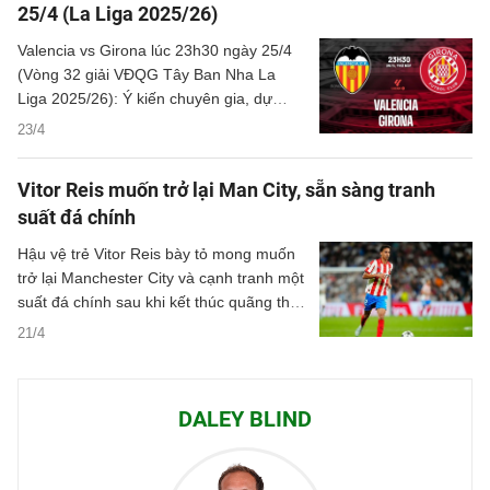
25/4 (La Liga 2025/26)
Valencia vs Girona lúc 23h30 ngày 25/4
(Vòng 32 giải VĐQG Tây Ban Nha La
Liga 2025/26): Ý kiến chuyên gia, dự
đoán kết quả, nhận định - phân tích trận
23/4
đấu, thống kê chi tiết về hai đội.
Vitor Reis muốn trở lại Man City, sẵn sàng tranh
suất đá chính
Hậu vệ trẻ Vitor Reis bày tỏ mong muốn
trở lại Manchester City và cạnh tranh một
suất đá chính sau khi kết thúc quãng thời
gian thi đấu ấn tượng theo dạng cho
21/4
mượn tại Girona.
DALEY BLIND