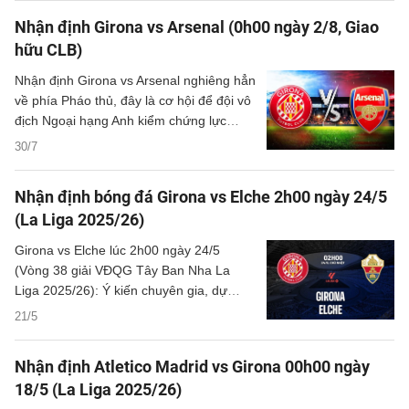
Nhận định Girona vs Arsenal (0h00 ngày 2/8, Giao
hữu CLB)
Nhận định Girona vs Arsenal nghiêng hẳn
về phía Pháo thủ, đây là cơ hội để đội vô
địch Ngoại hạng Anh kiểm chứng lực
lượng trước mùa giải mới.
30/7
Nhận định bóng đá Girona vs Elche 2h00 ngày 24/5
(La Liga 2025/26)
Girona vs Elche lúc 2h00 ngày 24/5
(Vòng 38 giải VĐQG Tây Ban Nha La
Liga 2025/26): Ý kiến chuyên gia, dự
đoán kết quả, nhận định - phân tích trận
21/5
đấu, thống kê chi tiết về hai đội.
Nhận định Atletico Madrid vs Girona 00h00 ngày
18/5 (La Liga 2025/26)