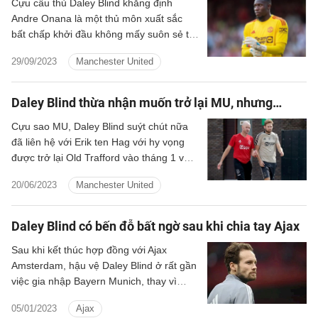
Cựu cầu thủ Daley Blind khẳng định
Andre Onana là một thủ môn xuất sắc
bất chấp khởi đầu không mấy suôn sẻ tại
sân Old Trafford.
29/09/2023
Manchester United
Daley Blind thừa nhận muốn trở lại MU, nhưng…
Cựu sao MU, Daley Blind suýt chút nữa
đã liên hệ với Erik ten Hag với hy vọng
được trở lại Old Trafford vào tháng 1 vừa
qua.
20/06/2023
Manchester United
Daley Blind có bến đỗ bất ngờ sau khi chia tay Ajax
Sau khi kết thúc hợp đồng với Ajax
Amsterdam, hậu vệ Daley Blind ở rất gần
việc gia nhập Bayern Munich, thay vì
chuyển tới Bỉ như tin đồn trước đó.
05/01/2023
Ajax