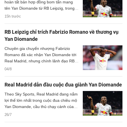
hoàn tất bản hợp đồng bom tấn mang
tên Yan Diomande từ RB Leipzig, trong
một thương vụ hứa hẹn sẽ đi vào lịch sử
15h trước
chuyển nhượng của cả hai đội bóng.
RB Leipzig chỉ trích Fabrizio Romano về thương vụ
Yan Diomande
Chuyên gia chuyển nhượng Fabrizio
Romano đã xác nhận Yan Diomande tới
Real Madrid, nhưng chính lãnh đạo RB
Leipzig đã lên tiếng phủ nhận.
04/8
Real Madrid dẫn đầu cuộc đua giành Yan Diomande
Theo Sky Sports, Real Madrid đang nắm
lợi thế lớn nhất trong cuộc đua chiêu mộ
Yan Diomande, cầu thủ chạy cánh của
RB Leipzig.
26/7