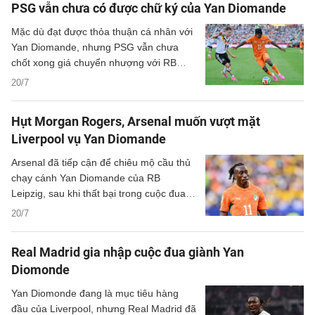
PSG vẫn chưa có được chữ ký của Yan Diomande
Mặc dù đạt được thỏa thuận cá nhân với
Yan Diomande, nhưng PSG vẫn chưa
chốt xong giá chuyển nhượng với RB
Leipzig.
20/7
Hụt Morgan Rogers, Arsenal muốn vượt mặt
Liverpool vụ Yan Diomande
Arsenal đã tiếp cận để chiêu mộ cầu thủ
chạy cánh Yan Diomande của RB
Leipzig, sau khi thất bại trong cuộc đua
giành chữ ký của Morgan Rogers trước
20/7
Chelsea.
Real Madrid gia nhập cuộc đua giành Yan
Diomonde
Yan Diomonde đang là mục tiêu hàng
đầu của Liverpool, nhưng Real Madrid đã