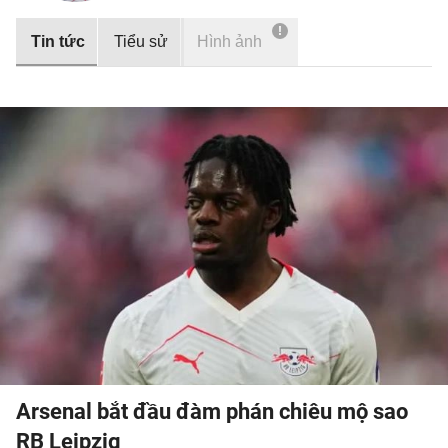
!
Tin tức
Tiểu sử
Hình ảnh
Arsenal bắt đầu đàm phán chiêu mộ sao
RB Leipzig