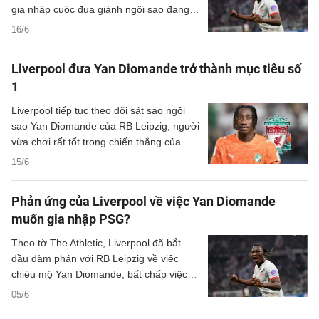
gia nhập cuộc đua giành ngôi sao đang
khoác áo RB Leipzig.
16/6
Liverpool đưa Yan Diomande trở thành mục tiêu số
1
Liverpool tiếp tục theo dõi sát sao ngôi
sao Yan Diomande của RB Leipzig, người
vừa chơi rất tốt trong chiến thắng của Bờ
Biển Ngà trước Ecuador tại World Cup
15/6
2026.
Phản ứng của Liverpool về việc Yan Diomande
muốn gia nhập PSG?
Theo tờ The Athletic, Liverpool đã bắt
đầu đàm phán với RB Leipzig về việc
chiêu mộ Yan Diomande, bất chấp việc
cầu thủ này muốn gia nhập PSG.
05/6