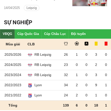
sức mạnh phòng ngự trước thềm mùa
14/04/2025
Leipzig
giải 2025/26.
SỰ NGHIỆP
VĐQG
Cúp Quốc Gia
Cúp Châu Lục
Đội tuyển
Mùa giải
CLB
2025/2026
26
1
0
3
0
RB Leipzig
2024/2025
23
0
0
2
0
RB Leipzig
2023/2024
32
1
0
3
0
RB Leipzig
2022/2023
34
2
0
9
1
Lyon
2021/2022
24
2
0
1
0
Lyon
Tổng
139
6
0
18
1