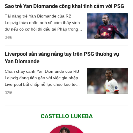
Sao trẻ Yan Diomande công khai tình cảm với PSG
Tài năng trẻ Yan Diomande của RB
Leipzig thừa nhận anh sẽ cảm thấy vinh
dự nếu có cơ hội thi đấu tại Pháp trong
tương lai, đồng thời tiết lộ Paris Saint-
04/6
Germain là đội bóng anh yêu mến từ
thuở nhỏ.
Liverpool sẵn sàng nẫng tay trên PSG thương vụ
Yan Diomande
Chân chạy cánh Yan Diomande của RB
Leipzig đang tiến gần với việc gia nhập
Liverpool bất chấp nỗ lực chèo kéo từ
PSG.
02/6
CASTELLO LUKEBA