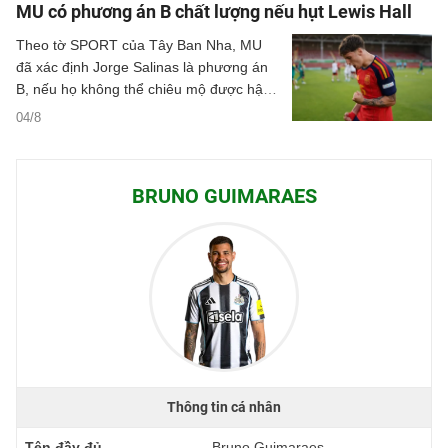
MU có phương án B chất lượng nếu hụt Lewis Hall
Theo tờ SPORT của Tây Ban Nha, MU
đã xác định Jorge Salinas là phương án
B, nếu họ không thể chiêu mộ được hậu
vệ Lewis Hall của Newcastle.
04/8
BRUNO GUIMARAES
Thông tin cá nhân
Tên đầy đủ
Bruno Guimaraes