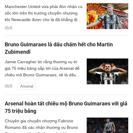
Manchester United vừa phải đón nhận cú
sốc lớn trên thị trường chuyển nhượng
khi Newcastle được cho là đã khẳng định
sẽ không bán hậu vệ trái Lewis Hall trong
05/8
mùa hè năm nay.
Bruno Guimaraes là dấu chấm hết cho Martin
Zubimendi
Jamie Carragher tin rằng thương vụ trị
giá 75 triệu bảng sắp tới của Arsenal để
chiêu mộ Bruno Guimaraes, sẽ là dấu
chấm hết cho Martin Zubimendi.
05/8
Arsenal
Arsenal hoàn tất chiêu mộ Bruno Guimaraes với giá
75 triệu bảng
Chuyên gia chuyển nhượng Fabrizio
Romano đã xác nhận thương vụ Bruno