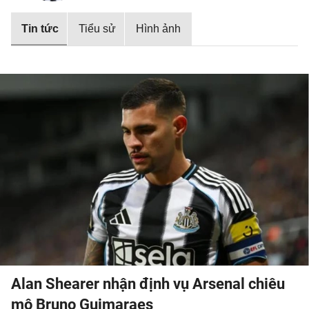
Tin tức
Tiểu sử
Hình ảnh
Alan Shearer nhận định vụ Arsenal chiêu
mộ Bruno Guimaraes