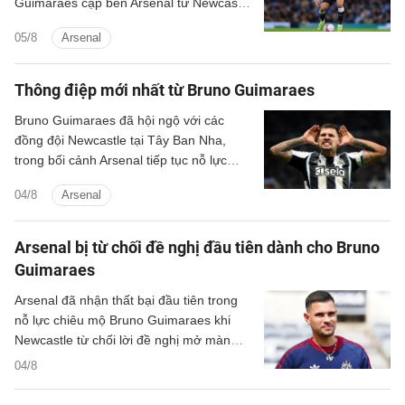
Guimaraes cập bến Arsenal từ Newcastle
với giá 75 triệu bảng.
05/8
Arsenal
Thông điệp mới nhất từ Bruno Guimaraes
Bruno Guimaraes đã hội ngộ với các
đồng đội Newcastle tại Tây Ban Nha,
trong bối cảnh Arsenal tiếp tục nỗ lực
chiêu mộ đội trưởng của Chích Chòe.
04/8
Arsenal
Arsenal bị từ chối đề nghị đầu tiên dành cho Bruno
Guimaraes
Arsenal đã nhận thất bại đầu tiên trong
nỗ lực chiêu mộ Bruno Guimaraes khi
Newcastle từ chối lời đề nghị mở màn
dành cho đội trưởng của mình.
04/8