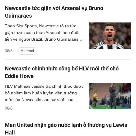
Newcastle tức giận với Arsenal vụ Bruno
Guimaraes
Theo Sky Sports, Newcastle tỏ ra tức
giận trước cách thức Arsenal theo đuổi
tiền vệ người Brazil, Bruno Guimaraes ở
Hè năm nay.
06/8
Arsenal
Newcastle chính thức công bố HLV mới thế chỗ
Eddie Howe
HLV Matthias Jaissle đã chính thức được
bổ nhiệm làm huấn luyện viên trưởng
mới của Newcastle sau sự ra đi của
Eddie Howe.
06/8
Man United nhận gáo nước lạnh ở thương vụ Lewis
Hall