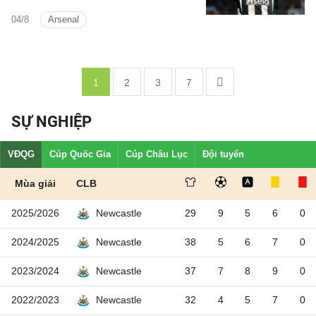
chiêu mộ đội trưởng của Chích Chòe.
04/8
Arsenal
1
2
3
7
SỰ NGHIỆP
VĐQG
Cúp Quốc Gia
Cúp Châu Lục
Đội tuyển
Mùa giải
CLB
2025/2026
29
9
5
6
0
Newcastle
2024/2025
38
5
6
7
0
Newcastle
2023/2024
37
7
8
9
0
Newcastle
2022/2023
32
4
5
7
0
Newcastle