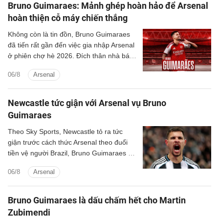
Bruno Guimaraes: Mảnh ghép hoàn hảo để Arsenal
hoàn thiện cỗ máy chiến thắng
Không còn là tin đồn, Bruno Guimaraes
đã tiến rất gần đến việc gia nhập Arsenal
ở phiên chợ hè 2026. Đích thân nhà báo
uy tín David Ornstein đã lên tiếng xác
06/8
Arsenal
nhận thương vụ sắp sửa được hoàn tất.
Dự kiến theo lịch tiền vệ người Brazil sẽ
bay về London trong hôm nay, bắt đầu
Newcastle tức giận với Arsenal vụ Bruno
buổi kiểm tra y tế và hoàn tất các thủ tục
Guimaraes
còn lại để chuẩn bị cho ra mắt đội bóng
mới.
Theo Sky Sports, Newcastle tỏ ra tức
giận trước cách thức Arsenal theo đuổi
tiền vệ người Brazil, Bruno Guimaraes ở
Hè năm nay.
06/8
Arsenal
Bruno Guimaraes là dấu chấm hết cho Martin
Zubimendi