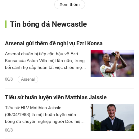
Xem thêm
Tin bóng đá Newcastle
Arsenal gửi thêm đề nghị vụ Ezri Konsa
Arsenal chuẩn bị tiếp cận hậu vệ Ezri
Konsa của Aston Villa một lần nữa, trong
bối cảnh họ sắp hoàn tất việc chiêu mộ
đội trưởng Bruno Guimaraes của
06/8
Arsenal
Newcastle.
Tiểu sử huấn luyện viên Matthias Jaissle
Tiểu sử HLV Matthias Jaissle
(05/04/1988) là một huấn luyện viên
bóng đá chuyên nghiệp người Đức hiện
đang dẫn dắt CLB Newcastle United tại
06/8
Ngoại hạng Anh.