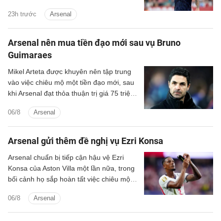
Vinicius Junior nếu muốn duy trì vị thế số
23h trước
Arsenal
một và hướng đến một mùa giải thành
công hơn nữa.
Arsenal nên mua tiền đạo mới sau vụ Bruno
Guimaraes
Mikel Arteta được khuyên nên tập trung
vào việc chiêu mộ một tiền đạo mới, sau
khi Arsenal đạt thỏa thuận trị giá 75 triệu
bảng để chiêu mộ Bruno Guimaraes.
06/8
Arsenal
Arsenal gửi thêm đề nghị vụ Ezri Konsa
Arsenal chuẩn bị tiếp cận hậu vệ Ezri
Konsa của Aston Villa một lần nữa, trong
bối cảnh họ sắp hoàn tất việc chiêu mộ
đội trưởng Bruno Guimaraes của
06/8
Arsenal
Newcastle.