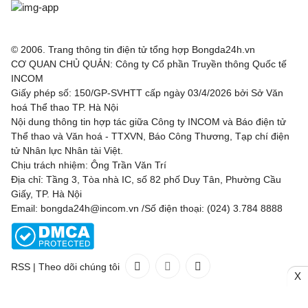
© 2006. Trang thông tin điện tử tổng hợp Bongda24h.vn
CƠ QUAN CHỦ QUẢN: Công ty Cổ phần Truyền thông Quốc tế
INCOM
Giấy phép số: 150/GP-SVHTT cấp ngày 03/4/2026 bởi Sở Văn
hoá Thể thao TP. Hà Nội
Nội dung thông tin hợp tác giữa Công ty INCOM và Báo điện tử
Thể thao và Văn hoá - TTXVN, Báo Công Thương, Tạp chí điện
tử Nhân lực Nhân tài Việt.
Chịu trách nhiệm: Ông Trần Văn Trí
Địa chỉ: Tầng 3, Tòa nhà IC, số 82 phố Duy Tân, Phường Cầu
Giấy, TP. Hà Nội
Email: bongda24h@incom.vn /Số điện thoại: (024) 3.784 8888
RSS
|
Theo dõi chúng tôi
X
Liên hệ
Quảng cáo
(024) 3.784 8888