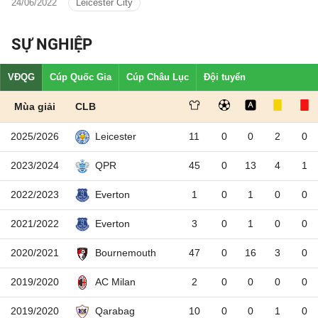
24/06/2022
Leicester City
Anh.
SỰ NGHIỆP
VĐQG
Cúp Quốc Gia
Cúp Châu Lục
Đội tuyển
Mùa giải
CLB
2025/2026
11
0
0
2
0
Leicester
2023/2024
45
0
13
4
1
QPR
2022/2023
1
0
1
0
0
Everton
2021/2022
3
0
1
0
0
Everton
2020/2021
47
0
16
3
0
Bournemouth
2019/2020
2
0
0
0
0
AC Milan
2019/2020
10
0
0
1
0
Qarabag