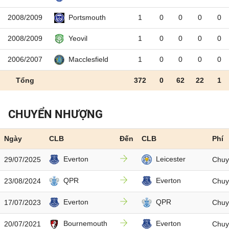
2008/2009
1
0
0
0
0
Portsmouth
2008/2009
1
0
0
0
0
Yeovil
2006/2007
1
0
0
0
0
Macclesfield
Tổng
372
0
62
22
1
CHUYỂN NHƯỢNG
Ngày
CLB
Đến
CLB
Phí
Everton
Leicester
29/07/2025
Chuy
QPR
Everton
23/08/2024
Chuy
Everton
QPR
17/07/2023
Chuy
Bournemouth
Everton
20/07/2021
Chuy