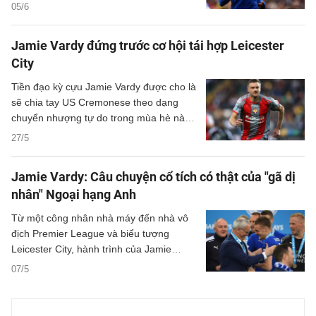
đàm phán với Leicester City.
05/6
Jamie Vardy đứng trước cơ hội tái hợp Leicester
City
Tiền đạo kỳ cựu Jamie Vardy được cho là
sẽ chia tay US Cremonese theo dạng
chuyển nhượng tự do trong mùa hè này,
sau khi đội bóng phải xuống hạng khỏi
27/5
Serie A.
Jamie Vardy: Câu chuyện cổ tích có thật của "gã dị
nhân" Ngoại hạng Anh
Từ một công nhân nhà máy đến nhà vô
địch Premier League và biểu tượng
Leicester City, hành trình của Jamie
Vardy được tái hiện đầy sống động trong
07/5
bộ phim mới sắp được công chiếu vào
ngày 12/5 tới.