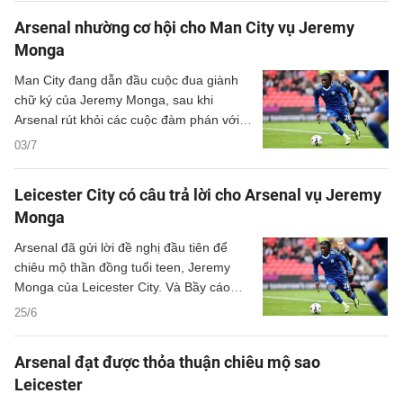
Arsenal nhường cơ hội cho Man City vụ Jeremy
Monga
Man City đang dẫn đầu cuộc đua giành
chữ ký của Jeremy Monga, sau khi
Arsenal rút khỏi các cuộc đàm phán với
cầu thủ chạy cánh của Leicester City.
03/7
Leicester City có câu trả lời cho Arsenal vụ Jeremy
Monga
Arsenal đã gửi lời đề nghị đầu tiên để
chiêu mộ thần đồng tuổi teen, Jeremy
Monga của Leicester City. Và Bầy cáo
cũng đã có câu trả lời cho Pháo thủ.
25/6
Arsenal đạt được thỏa thuận chiêu mộ sao
Leicester