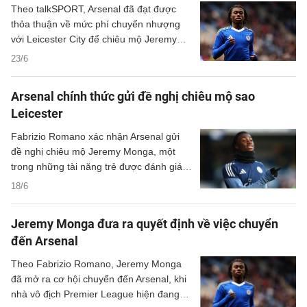
Theo talkSPORT, Arsenal đã đạt được
thỏa thuận về mức phí chuyển nhượng
với Leicester City để chiêu mộ Jeremy
Monga, vượt qua sự cạnh tranh từ MU và
23/6
Chelsea.
Arsenal chính thức gửi đề nghị chiêu mộ sao
Leicester
Fabrizio Romano xác nhận Arsenal gửi
đề nghị chiêu mộ Jeremy Monga, một
trong những tài năng trẻ được đánh giá
cao nhất hiện tại.
18/6
Jeremy Monga đưa ra quyết định về việc chuyển
đến Arsenal
Theo Fabrizio Romano, Jeremy Monga
đã mở ra cơ hội chuyển đến Arsenal, khi
nhà vô địch Premier League hiện đang