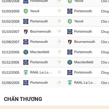
Portsmouth
Yeovil
01/08/2008
Cho
Yeovil
Portsmouth
01/03/2008
Chuy
Portsmouth
Yeovil
01/02/2008
Cho
Bournemouth
Portsmouth
01/10/2007
Chuy
Portsmouth
Bournemouth
01/08/2007
Cho
Macclesfield
Portsmouth
01/12/2006
Chuy
Portsmouth
Macclesfield
01/11/2006
Cho
RAAL La Louviere
Portsmouth
01/12/2005
Chuy
Portsmouth
RAAL La Louviere
01/08/2005
Cho
CHẤN THƯƠNG