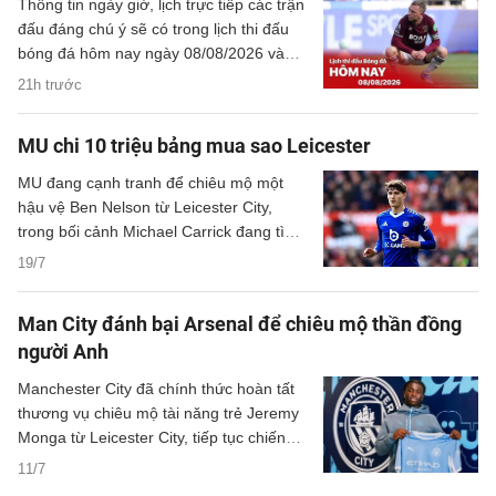
Thông tin ngày giờ, lịch trực tiếp các trận
đấu đáng chú ý sẽ có trong lịch thi đấu
bóng đá hôm nay ngày 08/08/2026 và
rạng sáng mai cùng kênh phát sóng trực
21h trước
tiếp.
MU chi 10 triệu bảng mua sao Leicester
MU đang cạnh tranh để chiêu mộ một
hậu vệ Ben Nelson từ Leicester City,
trong bối cảnh Michael Carrick đang tìm
cách tăng cường đội hình.
19/7
Man City đánh bại Arsenal để chiêu mộ thần đồng
người Anh
Manchester City đã chính thức hoàn tất
thương vụ chiêu mộ tài năng trẻ Jeremy
Monga từ Leicester City, tiếp tục chiến
lược đầu tư vào những cầu thủ giàu tiềm
11/7
năng trong kỳ chuyển nhượng mùa hè.