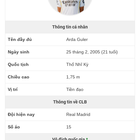
Thông tin cá nhân
Tên đầy đủ
Arda Guler
Ngày sinh
25 tháng 2, 2005 (21 tuổi)
Quốc tịch
Thổ Nhĩ Kỳ
Chiều cao
1,75 m
Vị trí
Tiền đạo
Thông tin về CLB
Đội hiện nay
Real Madrid
Số áo
15
Vô địch quốc gia
*