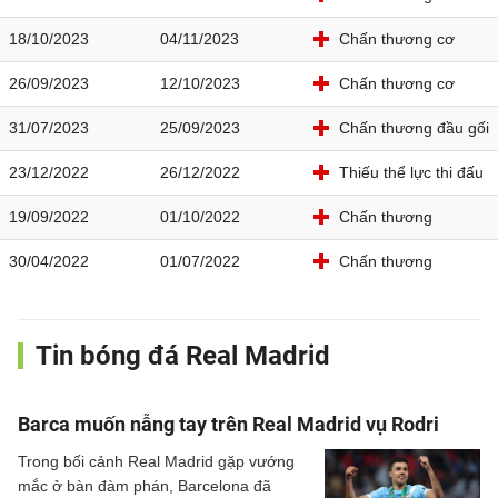
18/10/2023
04/11/2023
Chấn thương cơ
26/09/2023
12/10/2023
Chấn thương cơ
31/07/2023
25/09/2023
Chấn thương đầu gối
23/12/2022
26/12/2022
Thiếu thể lực thi đấu
19/09/2022
01/10/2022
Chấn thương
30/04/2022
01/07/2022
Chấn thương
Tin bóng đá Real Madrid
Barca muốn nẫng tay trên Real Madrid vụ Rodri
Trong bối cảnh Real Madrid gặp vướng
mắc ở bàn đàm phán, Barcelona đã