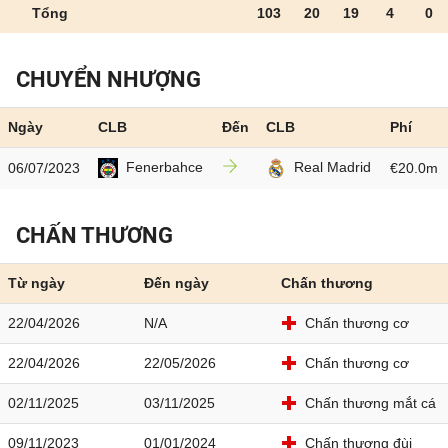
Tổng
103
20
19
4
0
CHUYỂN NHƯỢNG
Ngày
CLB
Đến
CLB
Phí
Fenerbahce
Real Madrid
06/07/2023
€20.0m
CHẤN THƯƠNG
Từ ngày
Đến ngày
Chấn thương
22/04/2026
N/A
Chấn thương cơ
22/04/2026
22/05/2026
Chấn thương cơ
02/11/2025
03/11/2025
Chấn thương mắt cá
09/11/2023
01/01/2024
Chấn thương đùi