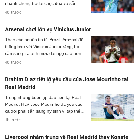
nhanh chóng trở lại cuộc đua và sẵn
sàng cạnh tranh để giành chữ ký của tiền
48' trước
vệ Rodri.
Arsenal chơi lớn vụ Vinicius Junior
Theo các nguồn tin từ Brazil, Arsenal đã
thông báo với Vinicius Junior rằng, họ
sẵn sàng trả anh mức đãi ngộ cao hơn
đề nghị gia hạn hợp đồng từ phía Real
48' trước
Madrid.
Brahim Diaz tiết lộ yêu cầu của Jose Mourinho tại
Real Madrid
Trong những buổi tập đầu tiên tại Real
Madrid, HLV Jose Mourinho đã yêu cầu
cả đội phải sẵn sàng hy sinh vì tập thể
cũng như chơi cường độ cao.
1h trước
Liverpool nhắm trung vệ Real Madrid thay Konate