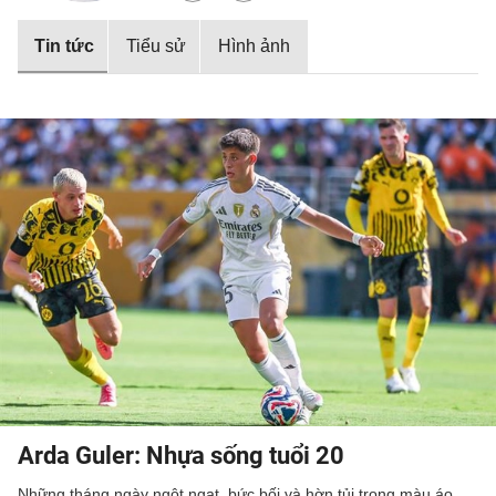
Tin tức
Tiểu sử
Hình ảnh
Arda Guler: Nhựa sống tuổi 20
Những tháng ngày ngột ngạt, bức bối và hờn tủi trong màu áo