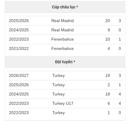
Cúp châu lục
*
2025/2026
Real Madrid
20
3
2024/2025
Real Madrid
9
0
2022/2023
Fenerbahce
10
1
2021/2022
Fenerbahce
4
0
Đội tuyển
*
2026/2027
Turkey
19
3
2025/2026
Turkey
2
1
2024/2025
Turkey
18
4
2022/2023
Turkey U17
6
4
2022/2023
Turkey
1
0