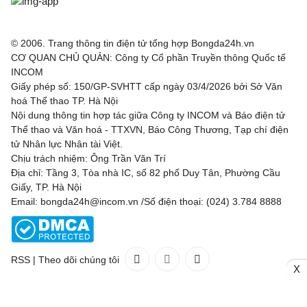
© 2006. Trang thông tin điện tử tổng hợp Bongda24h.vn
CƠ QUAN CHỦ QUẢN: Công ty Cổ phần Truyền thông Quốc tế
INCOM
Giấy phép số: 150/GP-SVHTT cấp ngày 03/4/2026 bởi Sở Văn
hoá Thể thao TP. Hà Nội
Nội dung thông tin hợp tác giữa Công ty INCOM và Báo điện tử
Thể thao và Văn hoá - TTXVN, Báo Công Thương, Tạp chí điện
tử Nhân lực Nhân tài Việt.
Chịu trách nhiệm: Ông Trần Văn Trí
Địa chỉ: Tầng 3, Tòa nhà IC, số 82 phố Duy Tân, Phường Cầu
Giấy, TP. Hà Nội
Email: bongda24h@incom.vn /Số điện thoại: (024) 3.784 8888
RSS
|
Theo dõi chúng tôi
X
Liên hệ
Quảng cáo
(024) 3.784 8888