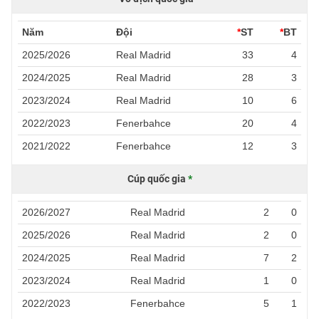
Năm
Đội
*
ST
*
BT
2025/2026
Real Madrid
33
4
2024/2025
Real Madrid
28
3
2023/2024
Real Madrid
10
6
2022/2023
Fenerbahce
20
4
2021/2022
Fenerbahce
12
3
Cúp quốc gia
*
2026/2027
Real Madrid
2
0
2025/2026
Real Madrid
2
0
2024/2025
Real Madrid
7
2
2023/2024
Real Madrid
1
0
2022/2023
Fenerbahce
5
1