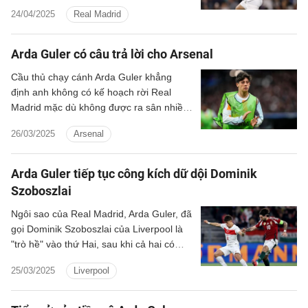
đến từ siêu phẩm của Arda Guler.
24/04/2025
Real Madrid
Arda Guler có câu trả lời cho Arsenal
Cầu thủ chạy cánh Arda Guler khẳng
định anh không có kế hoạch rời Real
Madrid mặc dù không được ra sân nhiều
trong mùa giải này.
26/03/2025
Arsenal
Arda Guler tiếp tục công kích dữ dội Dominik
Szoboszlai
Ngôi sao của Real Madrid, Arda Guler, đã
gọi Dominik Szoboszlai của Liverpool là
"trò hề" vào thứ Hai, sau khi cả hai có
màn đối đầu căng thẳng trong trận đấu
25/03/2025
Liverpool
tại UEFA Nations League giữa Thổ Nhĩ
Kỳ và Hungary.