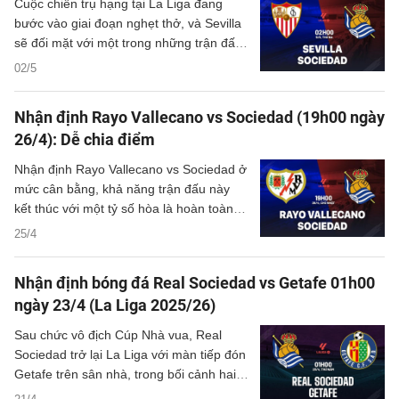
Cuộc chiến trụ hạng tại La Liga đang
bước vào giai đoạn nghẹt thở, và Sevilla
sẽ đối mặt với một trong những trận đấu
quan trọng nhất mùa giải khi tiếp đón
02/5
Real Sociedad trên sân Ramon Sanchez-
Pizjuan.
Nhận định Rayo Vallecano vs Sociedad (19h00 ngày
26/4): Dễ chia điểm
Nhận định Rayo Vallecano vs Sociedad ở
mức cân bằng, khả năng trận đấu này
kết thúc với một tỷ số hòa là hoàn toàn
có thể xảy ra.
25/4
Nhận định bóng đá Real Sociedad vs Getafe 01h00
ngày 23/4 (La Liga 2025/26)
Sau chức vô địch Cúp Nhà vua, Real
Sociedad trở lại La Liga với màn tiếp đón
Getafe trên sân nhà, trong bối cảnh hai
đội đang cạnh tranh trực tiếp cho suất dự