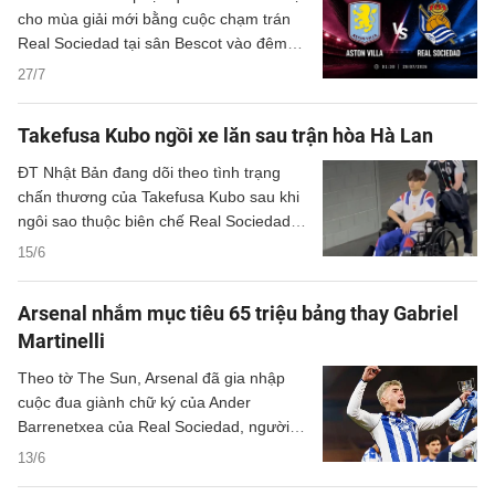
cho mùa giải mới bằng cuộc chạm trán
Real Sociedad tại sân Bescot vào đêm
thứ Ba.
27/7
Takefusa Kubo ngồi xe lăn sau trận hòa Hà Lan
ĐT Nhật Bản đang dõi theo tình trạng
chấn thương của Takefusa Kubo sau khi
ngôi sao thuộc biên chế Real Sociedad
phải rời sân bằng xe lăn sau trận hòa 2-2
15/6
với Hà Lan ở lượt trận mở màn bảng F
World Cup 2026.
Arsenal nhắm mục tiêu 65 triệu bảng thay Gabriel
Martinelli
Theo tờ The Sun, Arsenal đã gia nhập
cuộc đua giành chữ ký của Ander
Barrenetxea của Real Sociedad, người
cũng được Chelsea và MU quan tâm.
13/6