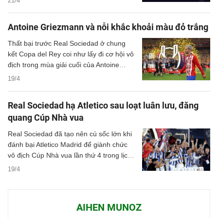
21/4
cúp châu Âu.
Antoine Griezmann và nỗi khắc khoải màu đỏ trắng
Thất bại trước Real Sociedad ở chung
kết Copa del Rey coi như lấy đi cơ hội vô
địch trong mùa giải cuối của Antoine
Griezmann tại Atletico Madrid.
19/4
Real Sociedad hạ Atletico sau loạt luân lưu, đăng
quang Cúp Nhà vua
Real Sociedad đã tạo nên cú sốc lớn khi
đánh bại Atletico Madrid để giành chức
vô địch Cúp Nhà vua lần thứ 4 trong lịch
sử. Trận chung kết tại Seville kết thúc với
19/4
tỉ số 2-2 sau 120 phút, trước khi
Sociedad thắng 4-3 trên chấm luân lưu.
AIHEN MUNOZ