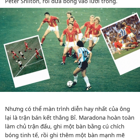
Peter Shilton, rồi đưa bóng vào lưới trống.
Nhưng có thể màn trình diễn hay nhất của ông
lại là trận bán kết thắng Bỉ. Maradona hoàn toàn
làm chủ trận đấu, ghi một bàn bằng cú chích
bóng tinh tế, rồi ghi thêm một bàn mạnh mẽ