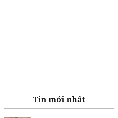
Tin mới nhất