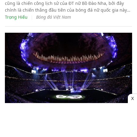
cũng là chiến công lịch sử của ĐT nữ Bồ Đào Nha, bởi đây
chính là chiến thắng đầu tiên của bóng đá nữ quốc gia này
tại sân chơi World Cup.
|
Trọng Hiếu
Bóng đá Việt Nam
X
World Cup 2022: Giải đấu tuyệt vời dù chất
lượng chuyên môn chưa cao
Một câu hỏi nhanh trước khi vào bài viết: Trận đấu Johan