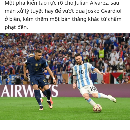
Một pha kiến tạo rực rỡ cho Julian Alvarez, sau
màn xử lý tuyệt hay để vượt qua Josko Gvardiol
ở biên, kèm thêm một bàn thắng khác từ chấm
phạt đền.