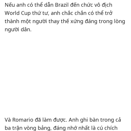
Nếu anh có thể dẫn Brazil đến chức vô địch
World Cup thứ tư, anh chắc chắn có thể trở
thành một người thay thế xứng đáng trong lòng
người dân.
Và Romario đã làm được. Anh ghi bàn trong cả
ba trận vòng bảng, đáng nhớ nhất là cú chích