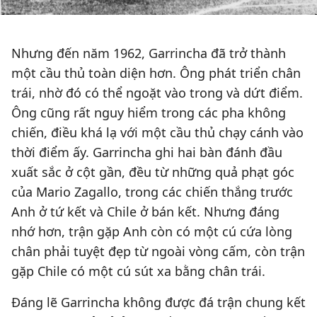
Nhưng đến năm 1962, Garrincha đã trở thành
một cầu thủ toàn diện hơn. Ông phát triển chân
trái, nhờ đó có thể ngoặt vào trong và dứt điểm.
Ông cũng rất nguy hiểm trong các pha không
chiến, điều khá lạ với một cầu thủ chạy cánh vào
thời điểm ấy. Garrincha ghi hai bàn đánh đầu
xuất sắc ở cột gần, đều từ những quả phạt góc
của Mario Zagallo, trong các chiến thắng trước
Anh ở tứ kết và Chile ở bán kết. Nhưng đáng
nhớ hơn, trận gặp Anh còn có một cú cứa lòng
chân phải tuyệt đẹp từ ngoài vòng cấm, còn trận
gặp Chile có một cú sút xa bằng chân trái.
Đáng lẽ Garrincha không được đá trận chung kết