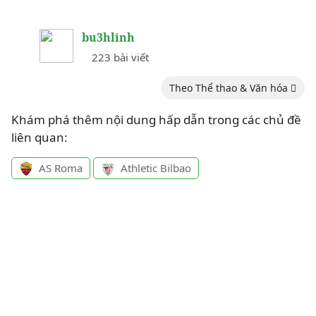
bu3hlinh
223 bài viết
Theo Thể thao & Văn hóa
Khám phá thêm nội dung hấp dẫn trong các chủ đề
liên quan:
AS Roma
Athletic Bilbao