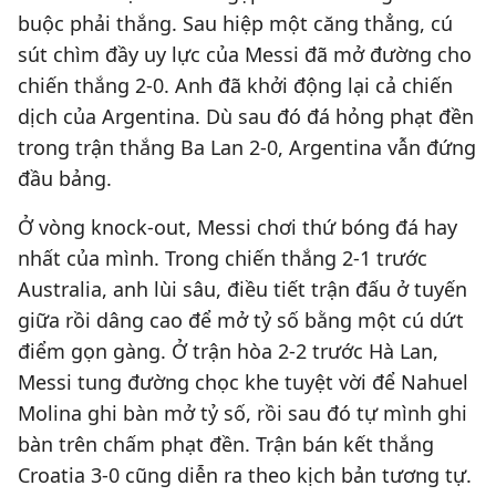
buộc phải thắng. Sau hiệp một căng thẳng, cú
sút chìm đầy uy lực của Messi đã mở đường cho
chiến thắng 2-0. Anh đã khởi động lại cả chiến
dịch của Argentina. Dù sau đó đá hỏng phạt đền
trong trận thắng Ba Lan 2-0, Argentina vẫn đứng
đầu bảng.
Ở vòng knock-out, Messi chơi thứ bóng đá hay
nhất của mình. Trong chiến thắng 2-1 trước
Australia, anh lùi sâu, điều tiết trận đấu ở tuyến
giữa rồi dâng cao để mở tỷ số bằng một cú dứt
điểm gọn gàng. Ở trận hòa 2-2 trước Hà Lan,
Messi tung đường chọc khe tuyệt vời để Nahuel
Molina ghi bàn mở tỷ số, rồi sau đó tự mình ghi
bàn trên chấm phạt đền. Trận bán kết thắng
Croatia 3-0 cũng diễn ra theo kịch bản tương tự.