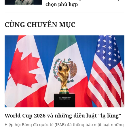
chọn phù hợp
CÙNG CHUYÊN MỤC
World Cup 2026 và những điều luật "lạ lùng"
Hiệp hội Bóng đá quốc tế (IFAB) đã thông báo một loạt những