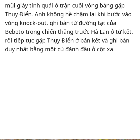
mũi giày tinh quái ở trận cuối vòng bảng gặp
Thụy Điển. Anh không hề chậm lại khi bước vào
vòng knock-out, ghi bàn từ đường tạt của
Bebeto trong chiến thắng trước Hà Lan ở tứ kết,
rồi tiếp tục gặp Thụy Điển ở bán kết và ghi bàn
duy nhất bằng một cú đánh đầu ở cột xa.