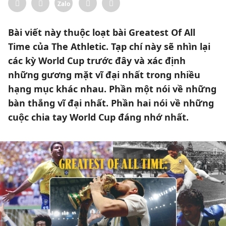
Zalo
Bài viết này thuộc loạt bài Greatest Of All
Time của The Athletic. Tạp chí này sẽ nhìn lại
các kỳ World Cup trước đây và xác định
những gương mặt vĩ đại nhất trong nhiều
hạng mục khác nhau. Phần một nói về những
bàn thắng vĩ đại nhất. Phần hai nói về những
cuộc chia tay World Cup đáng nhớ nhất.