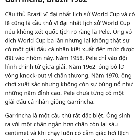
Cầu thủ Brazil vĩ đại nhất lịch sử World Cup và có
lẽ cũng là cầu thủ vĩ đại nhất lịch sử World Cup
nếu không xét quốc tịch rõ ràng là Pele. Ông vô
địch World Cup ba lần nhưng lại không thật sự
có một giải đấu cá nhân kiệt xuất đến mức được
đặt vào nhóm này. Năm 1958, Pele chỉ vào đội
hình chính từ giữa giải. Năm 1962, ông bỏ lỡ
vòng knock-out vì chấn thương. Năm 1970, ông
chơi xuất sắc nhưng không còn sự bùng nổ như
những năm đỉnh cao. Pele chưa từng có một
giải đấu cá nhân giống Garrincha.
Garrincha là một cầu thủ rất đặc biệt. Ông sinh
ra với một chân ngắn hơn chân còn lại sáu
centimet và khi chạy luôn có cảm giác hơi lệch