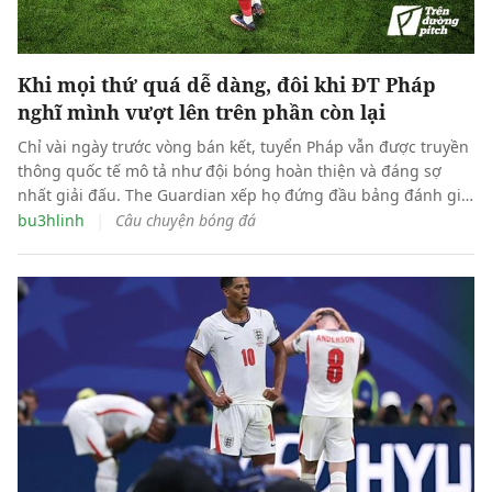
Khi mọi thứ quá dễ dàng, đôi khi ĐT Pháp
nghĩ mình vượt lên trên phần còn lại
Chỉ vài ngày trước vòng bán kết, tuyển Pháp vẫn được truyền
thông quốc tế mô tả như đội bóng hoàn thiện và đáng sợ
nhất giải đấu. The Guardian xếp họ đứng đầu bảng đánh giá
sức mạnh, đồng thời ca ngợi cuộc “tái sinh” của Deschamps:
|
bu3hlinh
Câu chuyện bóng đá
từ một HLV nổi tiếng thực dụng, ông chuyển sang lối chơi
phóng khoáng với bốn cầu thủ tấn công.