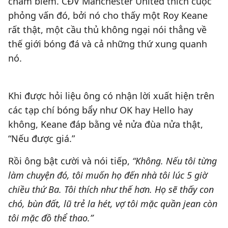
châm biếm. CĐV Manchester United thích cuộc
phỏng vấn đó, bởi nó cho thấy một Roy Keane
rất thật, một cầu thủ không ngại nói thẳng về
thế giới bóng đá và cả những thứ xung quanh
nó.
Khi được hỏi liệu ông có nhận lời xuất hiện trên
các tạp chí bóng bẩy như OK hay Hello hay
không, Keane đáp bằng vẻ nửa đùa nửa thật,
“Nếu được giá.”
Rồi ông bật cười và nói tiếp,
“Không. Nếu tôi từng
làm chuyện đó, tôi muốn họ đến nhà tôi lúc 5 giờ
chiều thứ Ba. Tôi thích như thế hơn. Họ sẽ thấy con
chó, bùn đất, lũ trẻ la hét, vợ tôi mặc quần jean còn
tôi mặc đồ thể thao.”