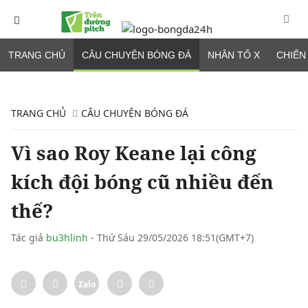
TRANG CHỦ
CÂU CHUYỆN BÓNG ĐÁ
NHÂN TỐ X
CHIẾN
TRANG CHỦ
CÂU CHUYỆN BÓNG ĐÁ
Vì sao Roy Keane lại công
kích đội bóng cũ nhiều đến
thế?
Tác giả
bu3hlinh
- Thứ Sáu 29/05/2026 18:51(GMT+7)
Zalo