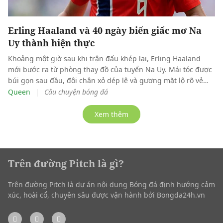
Erling Haaland và 40 ngày biến giấc mơ Na
Uy thành hiện thực
Khoảng một giờ sau khi trận đấu khép lại, Erling Haaland
mới bước ra từ phòng thay đồ của tuyển Na Uy. Mái tóc được
búi gọn sau đầu, đôi chân xỏ dép lê và gương mặt lộ rõ vẻ
mệt mỏi. Anh được dẫn ra khỏi sân Hard Rock ở Miami để
|
Queen
Câu chuyện bóng đá
tiến vào khu vực phỏng vấn, nơi chờ đợi buổi trả lời truyền
thông cuối cùng của mình tại World Cup.
Xem thêm
Trên đường Pitch là gì?
Trên đường Pitch là dự án nội dung Bóng đá định hướng cảm
xúc, hoài cổ, chuyên sâu được vận hành bởi Bongda24h.vn