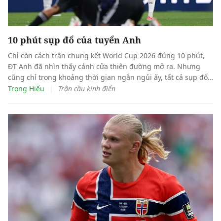
10 phút sụp đổ của tuyển Anh
Chỉ còn cách trận chung kết World Cup 2026 đúng 10 phút,
ĐT Anh đã nhìn thấy cánh cửa thiên đường mở ra. Nhưng
cũng chỉ trong khoảng thời gian ngắn ngủi ấy, tất cả sụp đổ
dưới đôi chân Lionel Messi.
|
Trọng Hiếu
Trận cầu kinh điển