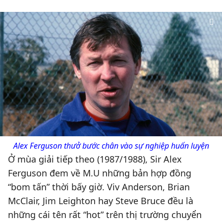
Alex Ferguson thưở bước chân vào sự nghiệp huấn luyện
Ở mùa giải tiếp theo (1987/1988), Sir Alex
Ferguson đem về M.U những bản hợp đồng
“bom tấn” thời bấy giờ. Viv Anderson, Brian
McClair, Jim Leighton hay Steve Bruce đều là
những cái tên rất “hot” trên thị trường chuyển