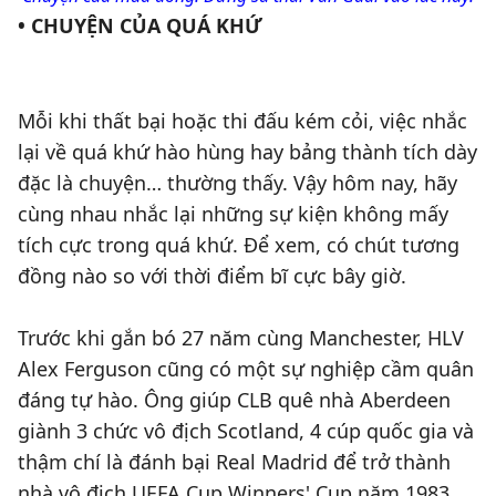
• CHUYỆN CỦA QUÁ KHỨ
Mỗi khi thất bại hoặc thi đấu kém cỏi, việc nhắc
lại về quá khứ hào hùng hay bảng thành tích dày
đặc là chuyện… thường thấy. Vậy hôm nay, hãy
cùng nhau nhắc lại những sự kiện không mấy
tích cực trong quá khứ. Để xem, có chút tương
đồng nào so với thời điểm bĩ cực bây giờ.
Trước khi gắn bó 27 năm cùng Manchester, HLV
Alex Ferguson cũng có một sự nghiệp cầm quân
đáng tự hào. Ông giúp CLB quê nhà Aberdeen
giành 3 chức vô địch Scotland, 4 cúp quốc gia và
thậm chí là đánh bại Real Madrid để trở thành
nhà vô địch UEFA Cup Winners' Cup năm 1983.