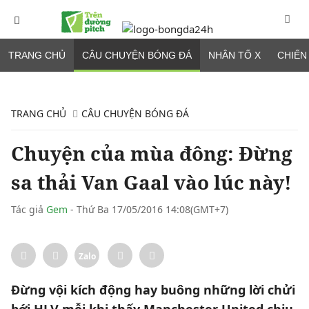
TRANG CHỦ
CÂU CHUYỆN BÓNG ĐÁ
NHÂN TỐ X
CHIẾN
TRANG CHỦ
CÂU CHUYỆN BÓNG ĐÁ
Chuyện của mùa đông: Đừng
sa thải Van Gaal vào lúc này!
Tác giả
Gem
- Thứ Ba 17/05/2016 14:08(GMT+7)
Zalo
Đừng vội kích động hay buông những lời chửi