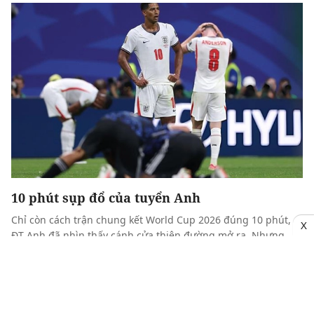
10 phút sụp đổ của tuyển Anh
Chỉ còn cách trận chung kết World Cup 2026 đúng 10 phút,
X
ĐT Anh đã nhìn thấy cánh cửa thiên đường mở ra. Nhưng
cũng chỉ trong khoảng thời gian ngắn ngủi ấy, tất cả sụp đổ
dưới đôi chân Lionel Messi.
|
Trọng Hiếu
Trận cầu kinh điển