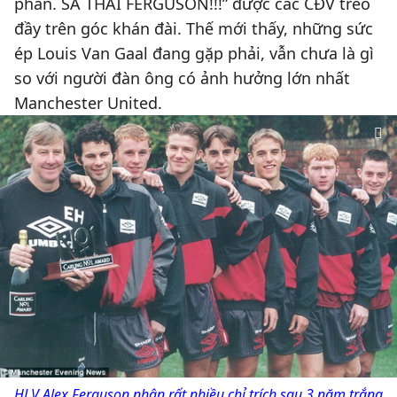
phân. SA THẢI FERGUSON!!!” được các CĐV treo
đầy trên góc khán đài. Thế mới thấy, những sức
ép Louis Van Gaal đang gặp phải, vẫn chưa là gì
so với người đàn ông có ảnh hưởng lớn nhất
Manchester United.
HLV Alex Ferguson nhận rất nhiều chỉ trích sau 3 năm trắng