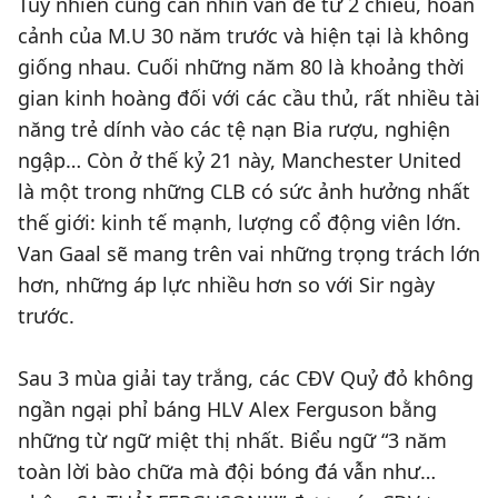
Tuy nhiên cũng cần nhìn vấn đề từ 2 chiều, hoàn
cảnh của M.U 30 năm trước và hiện tại là không
giống nhau. Cuối những năm 80 là khoảng thời
gian kinh hoàng đối với các cầu thủ, rất nhiều tài
năng trẻ dính vào các tệ nạn Bia rượu, nghiện
ngập… Còn ở thế kỷ 21 này, Manchester United
là một trong những CLB có sức ảnh hưởng nhất
thế giới: kinh tế mạnh, lượng cổ động viên lớn.
Van Gaal sẽ mang trên vai những trọng trách lớn
hơn, những áp lực nhiều hơn so với Sir ngày
trước.
Sau 3 mùa giải tay trắng, các CĐV Quỷ đỏ không
ngần ngại phỉ báng HLV Alex Ferguson bằng
những từ ngữ miệt thị nhất. Biểu ngữ “3 năm
toàn lời bào chữa mà đội bóng đá vẫn như…