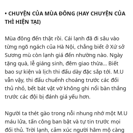
• CHUYỆN CỦA MÙA ĐÔNG (HAY CHUYỆN CỦA
THÌ HIỆN TẠI)
Mùa đông đến thật rồi. Cái lạnh đã đi sâu vào
từng ngõ ngách của Hà Nội, chẳng biết ở Xứ sở
Sương mù còn lạnh giá đến nhường nào. Ngày
tặng quà, lễ giáng sinh, đêm giao thừa… Biết
bao sự kiện và lịch thi đấu dày đặc sắp tới. M.U
vẫn vậy, thi đấu chuếnh choáng trước các đối
thủ nhỏ, bết bát vật vờ không ghi nổi bàn thắng
trước các đội bị đánh giá yếu hơn.
Người ta thét gào trong nỗi nhung nhớ một M.U
máu lửa, tấn công ban bật và tự tin trước mọi
đối thủ. Trời lạnh, cảm xúc người hâm mộ càng