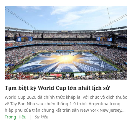
Tạm biệt kỳ World Cup lớn nhất lịch sử
World Cup 2026 đã chính thức khép lại với chức vô địch thuộc
về Tây Ban Nha sau chiến thắng 1-0 trước Argentina trong
hiệp phụ của trận chung kết trên sân New York New Jersey,
khép lại 39 ngày hè tại Bắc Mỹ.
|
Trọng Hiếu
Sự kiện