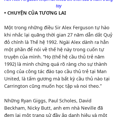
tay
• CHUYỆN CỦA TƯƠNG LAI
Một trong những điều Sir Alex Ferguson tự hào
khi nhắc lại quãng thời gian 27 năm dẫn dắt Quỷ
đỏ chính là Thế hệ 1992. Ngài Alex dành ra hẳn
một phần để nói về thế hệ này trong cuốn tự
truyện của mình. “Họ (thế hệ cầu thủ trẻ năm
1992) là minh chứng quá rõ ràng cho sự thành
công của công tác đào tạo cầu thủ trẻ tại Man
United, là tấm gương mà bất kỳ cầu thủ nào tại
Carrington cũng muốn học tập và noi theo.”
Những Ryan Giggs, Paul Scholes, David
Beckham, Nicky Butt, anh em nhà Neville đã
đem lại một trang sử đầy ắp danh hiệu và một