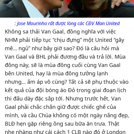
: Jose Mourinho rất được lòng các CĐV Man United
Không sa thải Van Gaal, đồng nghĩa với việc
NHM phải tiếp tục “chịu đựng” một United “gây
mê… ngủ” như bây giờ sao? Đó là câu hỏi mà
Van Gaal và BHL phải đương đầu và trả lời. Mùa
đông này, sẽ là mùa đông cuối cùng Van Gaal
bên United, hay là mùa đông tưởng lạnh
nhưng… ấm áp vô cùng? Tất cả sẽ phụ thuộc vào
kết quả của đội bóng áo Đỏ trong giai đoạn lịch
thi đấu dày đặc sắp tới. Nhưng trước hết, Van
Gaal phải chắc chắn giữ được chiếc ghế của
mình, và cầu Chúa không có một ngày nắng đẹp,
BLĐ hẹn gặp riêng ông sau bữa ăn trưa. Thật
nhẹ nhàng như cái cách 1 CLB nào đó ở London