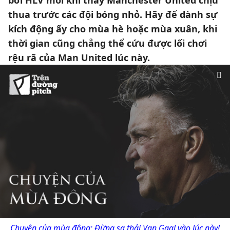
bới HLV mỗi khi thấy Manchester United chịu
thua trước các đội bóng nhỏ. Hãy để dành sự
kích động ấy cho mùa hè hoặc mùa xuân, khi
thời gian cũng chẳng thể cứu được lối chơi
rệu rã của Man United lúc này.
Chuyện của mùa đông: Đừng sa thải Van Gaal vào lúc này!