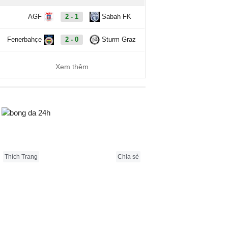
AGF
2 - 1
Sabah FK
Fenerbahçe
2 - 0
Sturm Graz
Xem thêm
Bongda24h.vn
Thích Trang
Chia sẻ