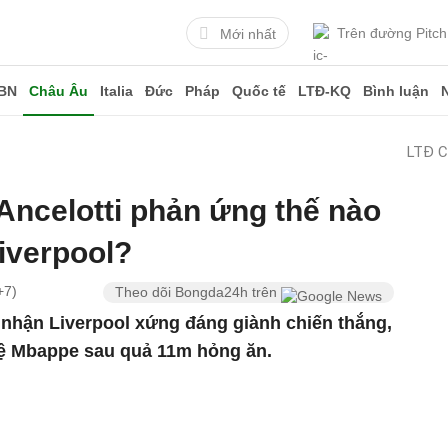
Trên đường Pitch
Mới nhất
BN
Châu Âu
Italia
Đức
Pháp
Quốc tế
LTĐ-KQ
Bình luận
LTĐ C
 Ancelotti phản ứng thế nào
Liverpool?
+7)
Theo dõi Bongda24h trên
 nhận Liverpool xứng đáng giành chiến thắng,
vệ Mbappe sau quả 11m hỏng ăn.