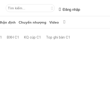
Đăng nhập
Nhận định
Chuyển nhượng
Video
1
BXH C1
KQ cúp C1
Top ghi bàn C1