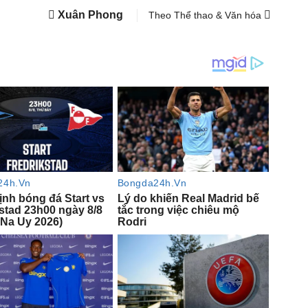
Xuân Phong
Theo Thể thao & Văn hóa