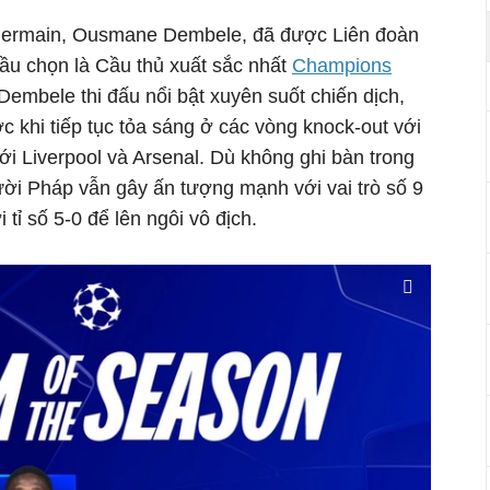
-Germain, Ousmane Dembele, đã được Liên đoàn
u chọn là Cầu thủ xuất sắc nhất
Champions
Dembele thi đấu nổi bật xuyên suốt chiến dịch,
c khi tiếp tục tỏa sáng ở các vòng knock-out với
i Liverpool và Arsenal. Dù không ghi bàn trong
ười Pháp vẫn gây ấn tượng mạnh với vai trò số 9
 tỉ số 5-0 để lên ngôi vô địch.