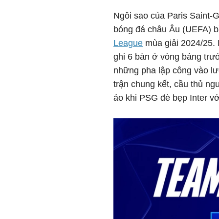
Ngôi sao của Paris Saint
bóng đá châu Âu (UEFA) bầ
League
mùa giải 2024/25. 
ghi 6 bàn ở vòng bảng trướ
những pha lập công vào lướ
trận chung kết, cầu thủ ng
ảo khi PSG đè bẹp Inter với