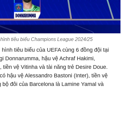
i hình tiêu biểu Champions League 2024/25
hình tiêu biểu của UEFA cùng 6 đồng đội tại
gi Donnarumma, hậu vệ Achraf Hakimi,
iền vệ Vitinha và tài năng trẻ Desire Doue.
có hậu vệ Alessandro Bastoni (Inter), tiền vệ
g bộ đôi của Barcelona là Lamine Yamal và