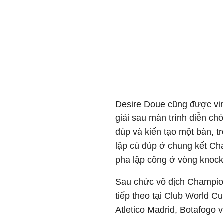
Desire Doue cũng được vin
giải sau màn trình diễn chó
đúp và kiến tạo một bàn, tr
lập cú đúp ở chung kết Ch
pha lập công ở vòng knock
Sau chức vô địch Champion
tiếp theo tại Club World C
Atletico Madrid, Botafogo 