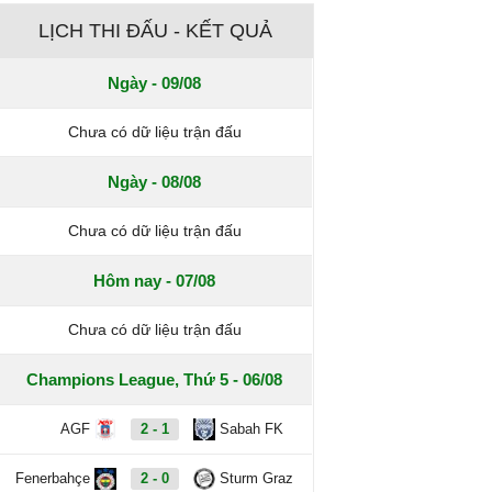
LỊCH THI ĐẤU - KẾT QUẢ
Ngày - 09/08
Chưa có dữ liệu trận đấu
Ngày - 08/08
Chưa có dữ liệu trận đấu
Hôm nay - 07/08
Chưa có dữ liệu trận đấu
Champions League, Thứ 5 - 06/08
AGF
2 - 1
Sabah FK
Fenerbahçe
2 - 0
Sturm Graz